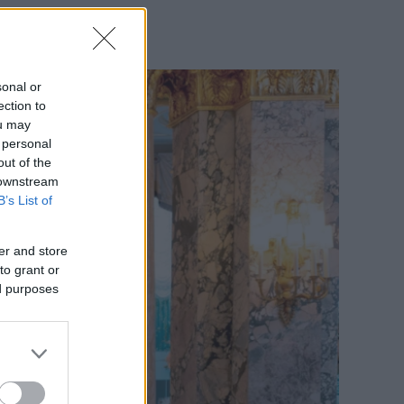
sonal or
ection to
ou may
 personal
out of the
 downstream
B’s List of
er and store
to grant or
ed purposes