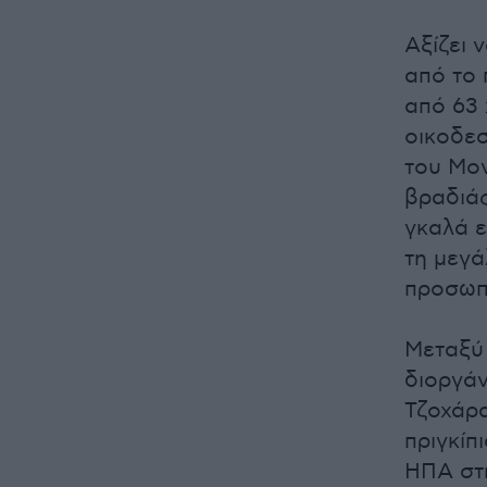
Αξίζει 
από το 
από 63 
οικοδεσ
του Μον
βραδιάς
γκαλά ε
τη μεγά
προσωπ
Μεταξύ
διοργάν
Τζοχάρα
πριγκίπ
ΗΠΑ στη