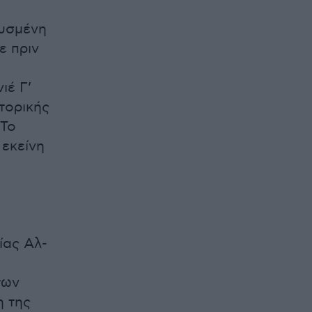
ευσμένη
ε πριν
ιέ Γ’
τορικής
 Το
εκείνη
ίας Αλ-
των
η της