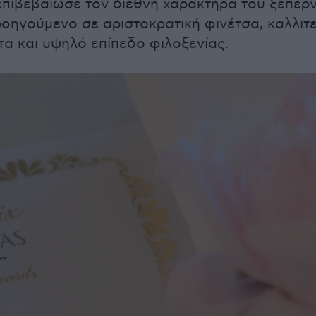
πιβεβαίωσε τον διεθνή χαρακτήρα του ξεπερ
οηγούμενο σε αριστοκρατική φινέτσα, καλλιτε
τα και υψηλό επίπεδο φιλοξενίας.