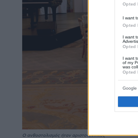
Opted 
I want t
Opted 
I want 
Advertis
Opted 
I want t
of my P
was col
Opted 
Google 
O ανθοστολισμός ήταν αριστοτεχνικός