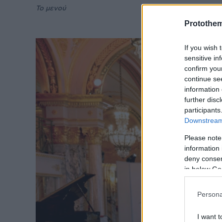
Το μενού
Protothe
If you wish 
sensitive in
confirm you
continue se
information 
further disc
participants
Downstream 
Please note
information 
deny consent
in below Go
Persona
I want t