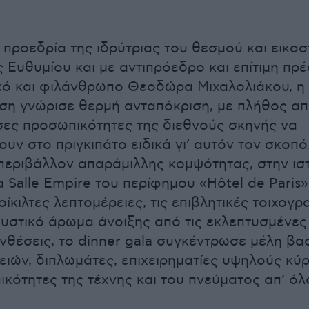
 προεδρία της ιδρύτριας του θεσμού και εικασ
 Ευθυμίου και με αντιπρόεδρο και επίτιμη πρέ
κό και φιλάνθρωπο Θεοδώρα Μιχαλολιάκου, η
ση γνώρισε θερμή ανταπόκριση, με πλήθος α
ες προσωπικότητες της διεθνούς σκηνής να
ουν στο πριγκιπάτο ειδικά γι’ αυτόν τον σκοπ
περιβάλλον απαράμιλλης κομψότητας, στην ισ
 Salle Empire του περίφημου «Hôtel de Paris»,
ίκιλτες λεπτομέρειες, τις επιβλητικές τοιχογρα
υστικό άρωμα άνοιξης από τις εκλεπτυσμένες
θέσεις, το dinner gala συγκέντρωσε μέλη βα
ειών, διπλωμάτες, επιχειρηματίες υψηλούς κύ
κότητες της τέχνης και του πνεύματος απ’ όλ