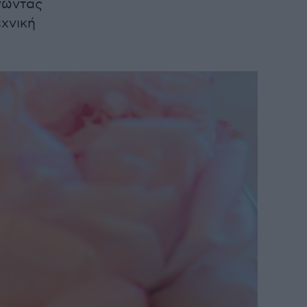
νώντας
χνική