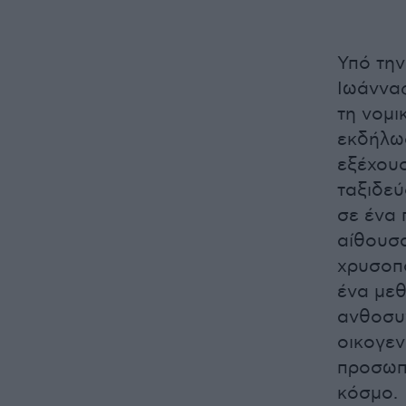
Υπό την
Ιωάννας
τη νομι
εκδήλω
εξέχουσ
ταξιδεύ
σε ένα 
αίθουσα
χρυσοπο
ένα μεθ
ανθοσυν
οικογεν
προσωπι
κόσμο.