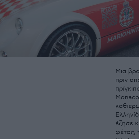
Μια βρα
πριν απ
πρίγκιπ
Monaco 
καθιερ
Ελληνίδ
έζησε κ
φέτος, 