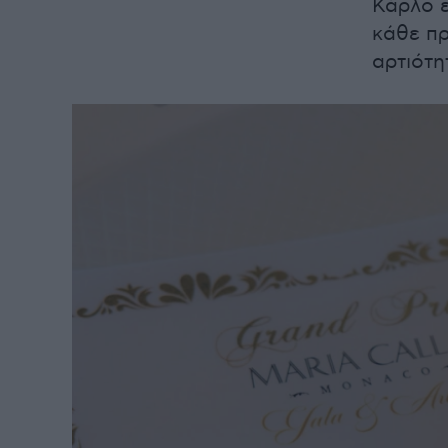
Κάρλο ε
κάθε πρ
αρτιότη