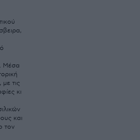
τικού
σβειρα,
πό
ό. Μέσα
τορική
 με τις
φίες κι
σιλικών
ρους και
ο τον