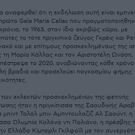
να αναφερθεί ότι η εκδήλωση αυτή είναι εμπν
πρώτο Gala Maria Callas που πραγματοποιήθηκ
χρόνια, το 1963, στον ίδιο ακριβώς χώρο, με
πότες το τότε πριγκιπικό ζεύγος Γκρέις και Ρεν
ακό και με επίτιμους προσκεκλημένους της ισ
 τη Μαρία Κάλλας και τον Αριστοτέλη Ωνάση.
πέστρεψε το 2020, αναβιώνοντας κάθε χρόνο 
λη βραδιά και προσελκύει παγκοσμίου φήμης
ικότητες.
 των εκλεκτών προσκεκλημένων της φετινής
ωσης ήταν η πριγκίπισσα της Σαουδικής Αραβ
 μπιντ Ταλάλ μπιν Αμπντουλαζίζ Αλ Σαούντ, η
ισσα Ολυμπία Κολόνα ντι Παλιάνο, η πρέσβης 
ν Ελλάδα Κίμπερλι Γκίλφοϊλ με τον συνεργάτ