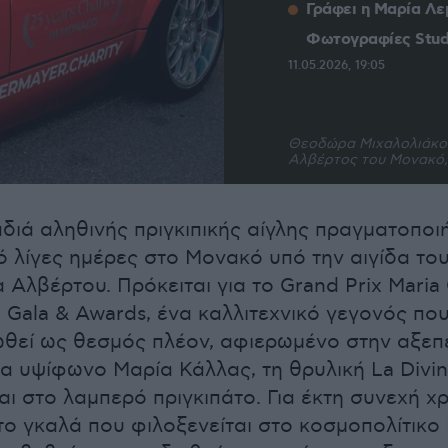
Γράφει η Μαρία Λε
Φωτογραφίες Studi
11.05.2026, 19:05
Θεοδώρα Μιχαλολιάκου,
Αλβέρτος του Μονακό,
διά αληθινής πριγκιπικής αίγλης πραγματοποι
ό λίγες ημέρες στο Μονακό υπό την αιγίδα το
α Αλβέρτου. Πρόκειται για το Grand Prix Maria 
Gala & Awards, ένα καλλιτεχνικό γεγονός που
ωθεί ως θεσμός πλέον, αφιερωμένο στην αξε
α υψίφωνο Μαρία Κάλλας, τη θρυλική La Divin
αι στο λαμπερό πριγκιπάτο. Για έκτη συνεχή χ
το γκαλά που φιλοξενείται στο κοσμοπολίτικο