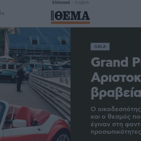
Ελληνικά
English
δα
GALA
Grand Pr
Αριστοκ
βραβεία
Ο οικοδεσπότης 
και ο θεσμός πο
έγιναν στη φαν
προσωπικότητες 