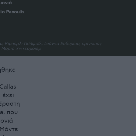
μονιά
o Panoulis
 Kίμπερλι Γκίλφοϊλ, Ιωάννα Ευθυμίου, πρίγκιπας
 Μάριο Χίντερμαϊερ
ήθηκε
υ
Callas
 έχει
πέραστη
a, που
ρονιά
 Μόντε