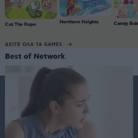
Northern Heights
Candy Bub
Cut The Rope
ΔΕΙΤΕ ΟΛΑ ΤΑ GAMES
Best of Network