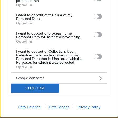
personal data.
grant or deny consent to Google and its third-party tags to
Opted In
use your data for below specified purposes in below Google
consent section.
I want to opt-out of the Sale of my
Personal Data.
Opted In
I want to opt-out of processing my
Personal Data for Targeted Advertising.
Opted In
I want to opt-out of Collection, Use,
Retention, Sale, and/or Sharing of my
Personal Data that Is Unrelated with the
Purposes for which it was collected.
Opted In
Η Ολίβια Κούλπο και ο Κρίστιαν ΜακΚάφρι
απέκτησαν την πρώτη τους κόρη τον Ιούλιο του
Google consents
2025. Το ζευγάρι ξεκίνησε τη σχέση του το
CONFIRM
2019, αρραβωνιάστηκε το 2023 κατά τη
διάρκεια ταξιδιού στη Γιούτα και παντρεύτηκε
τον Ιούνιο του 2024.
Data Deletion
Data Access
Privacy Policy