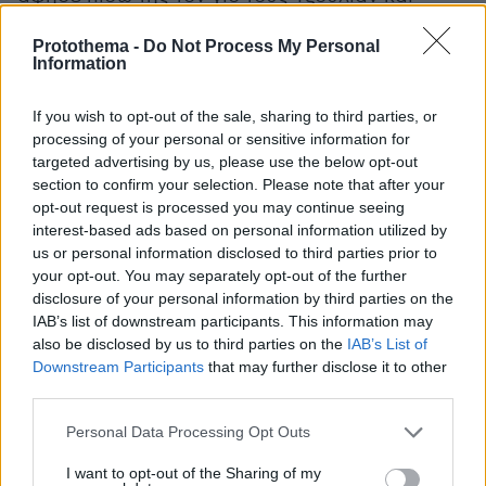
Ελλάδα
ταξίδεψε μέχρι την
. Ηταν Μάιος του
Protothema -
Do Not Process My Personal
1968. Χρειαζόταν ένα σύντομο διάλειμμα με
Information
φίλους για να ξεφύγει από όλη αυτή την
ένταση του να είναι παντρεμένη με τον πιο
If you wish to opt-out of the sale, sharing to third parties, or
διάσημο μουσικό στον κόσμο. Γυρίζοντας,
processing of your personal or sensitive information for
targeted advertising by us, please use the below opt-out
βρήκε τον άντρα της να κάθεται οκλαδόν στο
section to confirm your selection. Please note that after your
πάτωμα, έχοντας απέναντί του τη Γιόκο Ονο.
opt-out request is processed you may continue seeing
Κάθονταν σιωπηλοί και αμίλητοι σαν να
interest-based ads based on personal information utilized by
διαλογίζονταν και δεν της έδωσαν καμία
us or personal information disclosed to third parties prior to
your opt-out. You may separately opt-out of the further
σημασία. Εκείνη, όμως, είδε ό,τι χρειαζόταν για
disclosure of your personal information by third parties on the
να δρομολογήσει αμέσως το διαζύγιό της.
IAB’s list of downstream participants. This information may
Αλλωστε η Ονο φορούσε μια δική της ρόμπα.
also be disclosed by us to third parties on the
IAB’s List of
Downstream Participants
that may further disclose it to other
third parties.
Please note that this website/app uses one or more Google
Personal Data Processing Opt Outs
services and may gather and store information including but
not limited to your visit or usage behaviour. You may click to
I want to opt-out of the Sharing of my