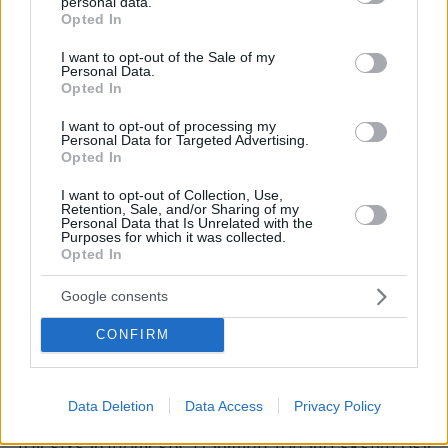
personal data.
grant or deny consent to Google and its third-party tags to
Opted In
use your data for below specified purposes in below Google
consent section.
I want to opt-out of the Sale of my
Personal Data.
Opted In
I want to opt-out of processing my
Personal Data for Targeted Advertising.
Opted In
I want to opt-out of Collection, Use,
Retention, Sale, and/or Sharing of my
Στον Καναδά, την εποχή του «Make Love Not War»
Personal Data that Is Unrelated with the
Purposes for which it was collected.
Opted In
Αρκετά πιο κάτω, ο ΜακΚάρντεϊ αναφέρει πώς
Google consents
επανασυνδέθηκε με τον Τζον και πώς
CONFIRM
μεσολάβησε να επανασυνδεθεί και ο φίλος του
με τη Γιόκο καθώς υπήρξε ένα διάστημα που
είχαν χωρίσει, όταν ο Λένον έκανε δεσμό με τη
Data Deletion
Data Access
Privacy Policy
γραμματέα του, Μέι, στην οποία η ίδια η Ονο
τον είχε «σπρώξει». Η γνώμη του για εκείνη δεν