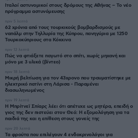
Ιταλοί αστυνομικοί στους δρόμους της Αθήνας – Το νέο
πρόγραμμα αστυνόμευσης
πριν 5 λεπτά
62 χρόνια από τους τουρκικούς βομβαρδισμούς με
ναπάλμ στην Τηλλυρία της Κύπρου, πανηγύρια με 1250
Τουρκοκύπριους στα Κόκκινα
πριν 12 λεπτά
Πώς να φτιάξετε παγωτό στο σπίτι, χωρίς μηχανή και
μόνο με 3 υλικά (βίντεο)
πριν 18 λεπτά
Μικρή βελτίωση για τον 43χρονο που τραυματίστηκε με
ηλεκτρικό πατίνι στη Λάρισα - Παραμένει
διασωληνωμένος
πριν 19 λεπτά
Η Μπρίτνεϊ Σπίαρς λέει ότι απέτυχε ως μητέρα, επειδή ο
γιος της δεν πιστεύει στον Θεό: Η εξομολόγηση για τα
παιδιά της και η επίθεση στους γονείς της
πριν 20 λεπτά
Τα φρούτα που επιλέγουν 4 ενδοκρινολόγοι για