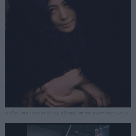
Ο Τζον και η Γιόκο σε άλλη μια διαφήμιση του έρωτά τους (1968)