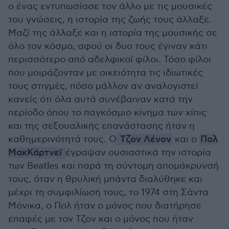
ο ένας εντυπωσίασε τον άλλο με τις μουσικές
του γνώσεις, η ιστορία της ζωής τους άλλαξε.
Μαζί της άλλαξε και η ιστορία της μουσικής σε
όλο τον κόσμο, αφού οι δυο τους έγιναν κάτι
περισσότερο από αδελφικοί φίλοι. Τόσο φίλοι
που μοιράζονταν με οικειότητα τις ιδιωτικές
τους στιγμές, πόσο μάλλον αν αναλογιστεί
κανείς ότι όλα αυτά συνέβαιναν κατά την
περίοδο όπου το παγκόσμιο κίνημα των χίπις
και της σεξουαλικής επανάστασης ήταν η
καθημερινότητά τους. Ο
Τζον Λένον
και ο
Πολ
ΜακΚάρτνεϊ
έγραψαν ουσιαστικά την ιστορία
των Beatles και παρά τη σύντομη απομάκρυνσή
τους, όταν η θρυλική μπάντα διαλύθηκε και
μέχρι τη συμφιλίωσή τους, το 1974 στη Σάντα
Μόνικα, ο Πολ ήταν ο μόνος που διατήρησε
επαφές με τον Τζον και ο μόνος που ήταν