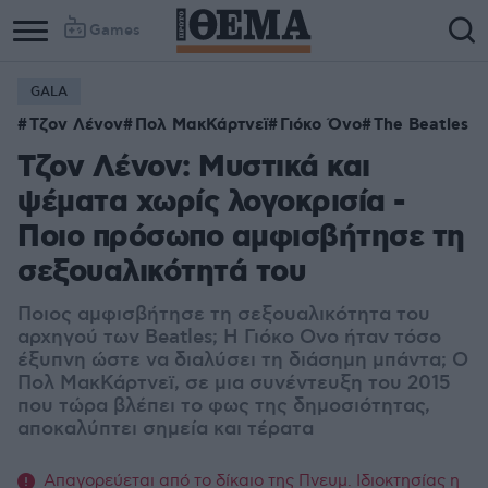
Games
GALA
Τζον Λένον
Πολ ΜακΚάρτνεϊ
Γιόκο Όνο
The Beatles
Τζον Λένον: Μυστικά και
ψέματα χωρίς λογοκρισία -
Ποιο πρόσωπο αμφισβήτησε τη
σεξουαλικότητά του
Ποιος αμφισβήτησε τη σεξουαλικότητα του
αρχηγού των Beatles; Η Γιόκο Ονο ήταν τόσο
έξυπνη ώστε να διαλύσει τη διάσημη μπάντα; Ο
Πολ ΜακΚάρτνεϊ, σε μια συνέντευξη του 2015
που τώρα βλέπει το φως της δημοσιότητας,
αποκαλύπτει σημεία και τέρατα
Απαγορεύεται από το δίκαιο της Πνευμ. Ιδιοκτησίας η