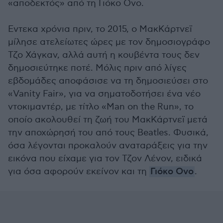
«αποδεκτός» από τη Γιόκο Ονο.
Εντεκα χρόνια πριν, το 2015, ο ΜακΚάρτνεϊ
μίλησε ατελείωτες ώρες με τον δημοσιογράφο
Τζο Χάγκαν, αλλά αυτή η κουβέντα τους δεν
δημοσιεύτηκε ποτέ. Μόλις πριν από λίγες
εβδομάδες αποφάσισε να τη δημοσιεύσει στο
«Vanity Fair», για να σηματοδοτήσει ένα νέο
ντοκιμαντέρ, με τίτλο «Man on the Run», το
οποίο ακολουθεί τη ζωή του ΜακΚάρτνεϊ μετά
την αποχώρησή του από τους Beatles. Φυσικά,
όσα λέγονται προκαλούν αναταράξεις για την
εικόνα που είχαμε για τον Τζον Λένον, ειδικά
για όσα αφορούν εκείνον και τη
Γιόκο Ονο
.