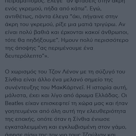
πειραματισμός. Ελεγε “αν φτάσεις στην άκρη
ενός γκρεμού, πήδα από κάτω”. Εγώ,
αντιθέτως, πάντα έλεγα “όχι, πήγαινε στην
άκρη του γκρεμού, ρίξε μια ματιά τριγύρω. Αν
είναι πολύ βαθιά και έρχονται κακοί άνθρωποι,
τότε θα πηδήξουμε”. Ημουν πολύ περισσότερο
της άποψης “ας περιμένουμε ένα
δευτερόλεπτο”».
Ο χωρισμός του Τζον Λένον με τη σύζυγό του
Σίνθια είναι άλλο ένα μελανό σημείο της
συνέντευξης του ΜακΚάρτνεϊ. Η ιστορία αυτή,
μάλιστα, έχει και λίγο από άρωμα Ελλάδας. Οι
Beatles είχαν επισκεφτεί τη χώρα μας και ήταν
γοητευμένοι από όλη αυτή την ελευθεριότητα
της εποχής, οπότε όταν η Σίνθια ένιωσε
εγκαταλειμμένη και εγκλωβισμένη στον γάμο,
άφησε πίσω της τον γιο τους Τζούλιαν και