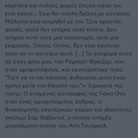
κορίτσια και πολλές φορές έπεσα πάνω του
ενώ έκανε... Εχω δει πολλή δράση με γυναίκες.
Μάλιστα είχα κοιμηθεί με τον Τζον αρκετές
φορές, αλλά δεν υπήρχε ποτέ τίποτα. Δεν
υπήρχε ποτέ ούτε μια χειρονομία, ούτε μια
έκφραση. Τίποτα. Οπότε, δεν είχα κανέναν
λόγο να το πιστέψω αυτό. [...] Το ανέφερα αυτό
σε έναν φίλο μου, τον Ρόμπερτ Φρέιζερ, που
ήταν ομοφυλόφιλος, και εκνευρίστηκε πολύ.
“Γιατί να το πει κάποιος άνθρωπος αυτό έναν
χρόνο μετά τον θάνατό του;”». Ειρωνεία της
τύχης: Ο επόμενος σύντροφος της Γιόκο Ονο
ήταν ένας ομοφυλόφιλος άνδρας, ο
διακοσμητής εσωτερικών χώρων και ιδιοκτήτης
γκαλερί Σαμ Χαβάντοϊ, ο οποίος υπήρξε
μακρόχρονη σχέση του Αντι Γουόρχολ.