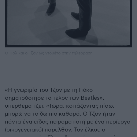
Ο Πολ και ο Τζον ως ντουέτο στην τηλεόραση
«Η γνωριμία του Τζον με τη Γιόκο
σηματοδότησε το τέλος των Beatles»,
υπερθεματίζει. «Τώρα, κοιτάζοντας πίσω,
μπορώ να το δω πιο καθαρά. Ο Τζον ήταν
πάντα ένα είδος πειραματιστή με ένα περίεργο
(οικογενειακό) παρελθόν. Τον έλκυε ο