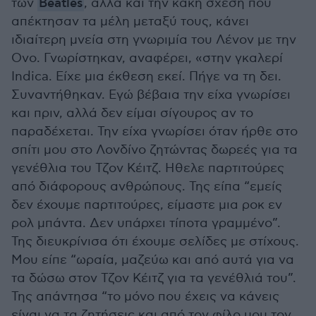
των
Beatles
, αλλά και την κακή σχέση που
απέκτησαν τα μέλη μεταξύ τους, κάνει
ιδιαίτερη μνεία στη γνωριμία του Λένον με την
Ονο. Γνωρίστηκαν, αναφέρει, «στην γκαλερί
Indica. Είχε μια έκθεση εκεί. Πήγε να τη δει.
Συναντήθηκαν. Εγώ βέβαια την είχα γνωρίσει
και πριν, αλλά δεν είμαι σίγουρος αν το
παραδέχεται. Την είχα γνωρίσει όταν ήρθε στο
σπίτι μου στο Λονδίνο ζητώντας δωρεές για τα
γενέθλια του Τζον Κέιτζ. Ηθελε παρτιτούρες
από διάφορους ανθρώπους. Της είπα “εμείς
δεν έχουμε παρτιτούρες, είμαστε μια ροκ εν
ρολ μπάντα. Δεν υπάρχει τίποτα γραμμένο”.
Της διευκρίνισα ότι έχουμε σελίδες με στίχους.
Μου είπε “ωραία, μαζεύω και από αυτά για να
τα δώσω στον Τζον Κέιτζ για τα γενέθλιά του”.
Της απάντησα “το μόνο που έχεις να κάνεις
είναι να τα ζητήσεις και από τον φίλο μου τον