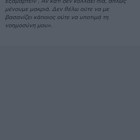
εξαμαρτείν". Αν κάτι δεν κολλάει πια, απλώς
μένουμε μακριά. Δεν θέλω ούτε να με
βασανίζει κάποιος ούτε να υποτιμά τη
νοημοσύνη μου».