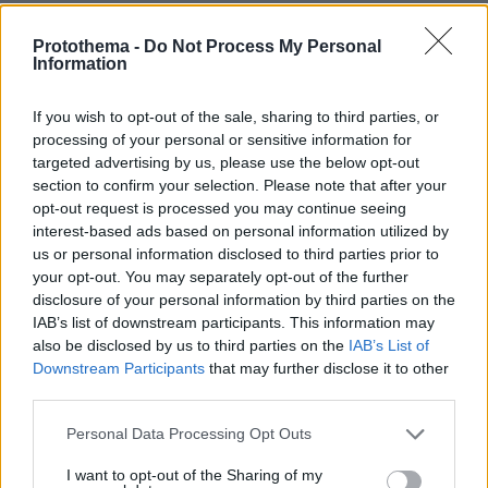
Γιατί να βάλετε φύλλα δάφνης στο πλυντήριο: Το
μυστικό που κερδίζει όλο και περισσότερους θαυμαστές
Protothema -
Do Not Process My Personal
Information
πριν 29 λεπτά
Τα spa της ελληνικής φύσης: Παραλίες με ιαματικά νερά
στην Ελλάδα για αναζωογονητικές βουτιές
If you wish to opt-out of the sale, sharing to third parties, or
processing of your personal or sensitive information for
πριν 30 λεπτά
targeted advertising by us, please use the below opt-out
Tiktoker πέθανε από καρκίνο στα 26 της - Η Αλίσα
section to confirm your selection. Please note that after your
Μιλάνο έγραψε στο προφίλ της
opt-out request is processed you may continue seeing
πριν 36 λεπτά
interest-based ads based on personal information utilized by
Ο τυφώνας Dolphin σαρώνει την Ιαπωνία: Ακυρώσεις
us or personal information disclosed to third parties prior to
πτήσεων, τραυματίες και πάνω από 50.000 κτίρια χωρίς
your opt-out. You may separately opt-out of the further
ρεύμα
disclosure of your personal information by third parties on the
IAB’s list of downstream participants. This information may
also be disclosed by us to third parties on the
IAB’s List of
ΔΕΙΤΕ ΟΛΕΣ ΤΙΣ ΕΙΔΗΣΕΙΣ
Downstream Participants
that may further disclose it to other
third parties.
Please note that this website/app uses one or more Google
Personal Data Processing Opt Outs
ΤΑ ΠΙΟ ΔΗΜΟΦΙΛΗ
services and may gather and store information including but
not limited to your visit or usage behaviour. You may click to
I want to opt-out of the Sharing of my