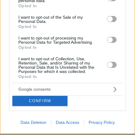
personal data.
grant or deny consent to Google and its third-party tags to
Opted In
use your data for below specified purposes in below Google
consent section.
I want to opt-out of the Sale of my
Personal Data.
Opted In
I want to opt-out of processing my
Personal Data for Targeted Advertising.
Opted In
I want to opt-out of Collection, Use,
Retention, Sale, and/or Sharing of my
Personal Data that Is Unrelated with the
Purposes for which it was collected.
Opted In
Google consents
CONFIRM
Data Deletion
Data Access
Privacy Policy
08.08.2026, 08:57