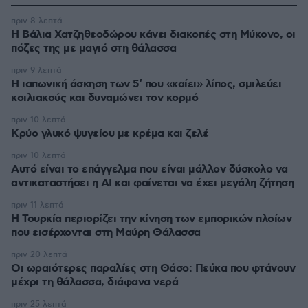
πριν 8 λεπτά
Η Βάλια Χατζηθεοδώρου κάνει διακοπές στη Μύκονο, οι
πόζες της με μαγιό στη θάλασσα
πριν 9 λεπτά
Η ιαπωνική άσκηση των 5′ που «καίει» λίπος, σμιλεύει
κοιλιακούς και δυναμώνει τον κορμό
πριν 10 λεπτά
Κρύο γλυκό ψυγείου με κρέμα και ζελέ
πριν 10 λεπτά
Αυτό είναι το επάγγελμα που είναι μάλλον δύσκολο να
αντικαταστήσει η AI και φαίνεται να έχει μεγάλη ζήτηση
πριν 11 λεπτά
Η Τουρκία περιορίζει την κίνηση των εμπορικών πλοίων
που εισέρχονται στη Μαύρη Θάλασσα
πριν 20 λεπτά
Οι ωραιότερες παραλίες στη Θάσο: Πεύκα που φτάνουν
μέχρι τη θάλασσα, διάφανα νερά
πριν 25 λεπτά