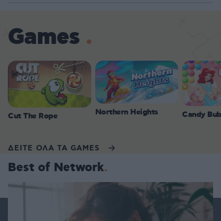
Games
Northern Heights
Candy Bub
Cut The Rope
ΔΕΙΤΕ ΟΛΑ ΤΑ GAMES
Best of Network