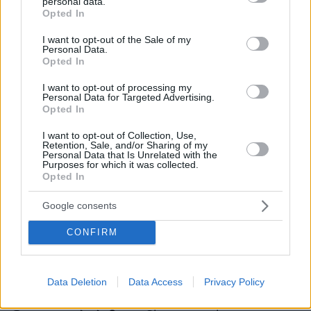
personal data.
grant or deny consent to Google and its third-party tags to
ενδυματολόγοι χρειάστηκε να ξοδέψουν 5.000
Opted In
use your data for below specified purposes in below Google
δολάρια για να προσαρμόσουν τις στολές του,
consent section.
I want to opt-out of the Sale of my
καθώς το σώμα του είχε αλλάξει ριζικά. Ήταν
Personal Data.
Opted In
πιο αδύνατος, πιο δυνατός και σε καλύτερη
φυσική κατάσταση από ποτέ. Ο προσωπικός
I want to opt-out of processing my
Personal Data for Targeted Advertising.
του γυμναστής ανέβασε επίσης τις
Opted In
φωτογραφίες του περιοδικού στο Instagram,
γράφοντας πως «
δεν θα μπορούσε να είναι πιο
I want to opt-out of Collection, Use,
Retention, Sale, and/or Sharing of my
περήφανος
» για τον Σάσα, έπειτα από τη
Personal Data that Is Unrelated with the
Purposes for which it was collected.
δουλειά που έκαναν μαζί.
Opted In
Google consents
Σε πρόσφατη συνέντευξη Τύπου, ο επικεφαλής
της Marvel, Κέβιν Φάιγκι, επιβεβαίωσε ότι ο
CONFIRM
Σάσα θα ενσαρκώσει τον χαρακτήρα Mephisto
στο κινηματογραφικό σύμπαν της Marvel
(MCU).
Data Deletion
Data Access
Privacy Policy