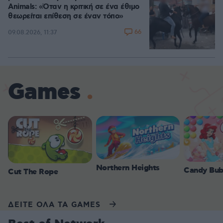
Animals: «Όταν η κριτική σε ένα έθιμο
θεωρείται επίθεση σε έναν τόπο»
66
09.08.2026, 11:37
Games
Northern Heights
Candy Bub
Cut The Rope
ΔΕΙΤΕ ΟΛΑ ΤΑ GAMES