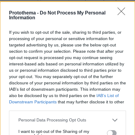
ημέρα
».
Protothema -
Do Not Process My Personal
Information
Η εντυπωσιακή του μεταμόρφωση δεν
βασίστηκε σε μαραθώνιες προπονήσεις ή
If you wish to opt-out of the sale, sharing to third parties, or
ακραίες δίαιτες. Αντίθετα, επικεντρώθηκαν σε
processing of your personal or sensitive information for
σύντομες, στοχευμένες προπονήσεις και μια
targeted advertising by us, please use the below opt-out
section to confirm your selection. Please note that after your
διατροφή πλούσια σε φυτικές ίνες και
opt-out request is processed you may continue seeing
πρωτεΐνη, με χαμηλή περιεκτικότητα σε ζάχαρη.
interest-based ads based on personal information utilized by
«
Προπονήσεις 25 λεπτών που ήταν
us or personal information disclosed to third parties prior to
διαχειρίσιμες. Ακόμα και κατά τη διάρκεια των
your opt-out. You may separately opt-out of the further
disclosure of your personal information by third parties on the
γυρισμάτων, τις κάναμε. Παλιά θα πίστευα ότι
IAB’s list of downstream participants. This information may
χρειάζεσαι συνεδρίες διάρκειας μίας ώρας,
also be disclosed by us to third parties on the
IAB’s List of
αλλά οι σύντομες προπονήσεις έκαναν πολύ
Downstream Participants
that may further disclose it to other
πιο εύκολη τη συνέπεια – ακόμα και με τις
third parties.
απαιτήσεις ενός τηλεοπτικού πλατό
».
Please note that this website/app uses one or more Google
Personal Data Processing Opt Outs
services and may gather and store information including but
Μέχρι τη δεύτερη εβδομάδα, οι
not limited to your visit or usage behaviour. You may click to
I want to opt-out of the Sharing of my