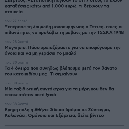
Σκέρτσος: «Στατιστική παγίδα» το ότι 7 στους 10 έχουν
καταθέσεις κάτω από 1.000 ευρώ, τι δείχνουν τα
στοιχεία
πριν 27 λεπτά
Ξεπέρασε τη λοιμώδη μονοπυρήνωση ο Τεττέη, ποιες οι
πιθανότητες να προλάβει τη ρεβάνς με την ΤΣΣΚΑ 1948
πριν 28 λεπτά
Μαγνήσιο: Πόσο χρειαζόμαστε για να αποφύγουμε την
άνοια και να μη γεράσει το μυαλό
πριν 30 λεπτά
Τα 4 όνειρα που συνήθως βλέπουμε μετά τον θάνατο
του κατοικιδίου μας- Τι σημαίνουν
πριν 30 λεπτά
Μία ταξιδιωτική συντάκτρια για τα μέρη που δεν θα
επισκεπτόταν ποτέ ξανά
πριν 38 λεπτά
Έρημη πόλη η Αθήνα: Άδειοι δρόμοι σε Σύνταγμα,
Κολωνάκι, Ομόνοια και Εξάρχεια, δείτε βίντεο