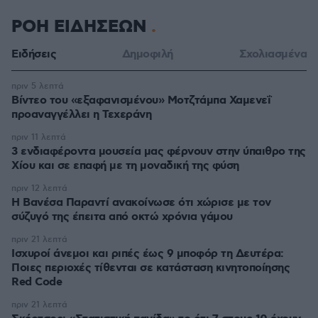
ΡΟΗ ΕΙΔΗΣΕΩΝ
Ειδήσεις
Δημοφιλή
Σχολιασμένα
πριν 5 λεπτά
Βίντεο του «εξαφανισμένου» Μοτζτάμπα Χαμενεΐ
προαναγγέλλει η Τεχεράνη
πριν 11 λεπτά
3 ενδιαφέροντα μουσεία μας φέρνουν στην ύπαιθρο της
Χίου και σε επαφή με τη μοναδική της φύση
πριν 12 λεπτά
Η Βανέσα Παραντί ανακοίνωσε ότι χώρισε με τον
σύζυγό της έπειτα από οκτώ χρόνια γάμου
πριν 21 λεπτά
Ισχυροί άνεμοι και ριπές έως 9 μποφόρ τη Δευτέρα:
Ποιες περιοχές τίθενται σε κατάσταση κινητοποίησης
Red Code
πριν 21 λεπτά