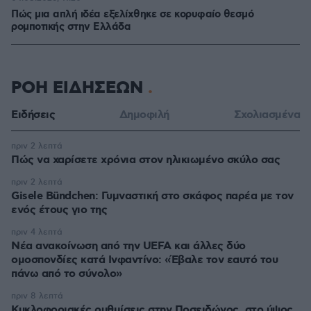
Πώς μια απλή ιδέα εξελίχθηκε σε κορυφαίο θεσμό
ρομποτικής στην Ελλάδα
ΡΟΗ ΕΙΔΗΣΕΩΝ
Ειδήσεις
Δημοφιλή
Σχολιασμένα
πριν 2 λεπτά
Πώς να χαρίσετε χρόνια στον ηλικιωμένο σκύλο σας
πριν 2 λεπτά
Gisele Bündchen: Γυμναστική στο σκάφος παρέα με τον
ενός έτους γιο της
πριν 4 λεπτά
Νέα ανακοίνωση από την UEFA και άλλες δύο
ομοσπονδίες κατά Ινφαντίνο: «Έβαλε τον εαυτό του
πάνω από το σύνολο»
πριν 8 λεπτά
Κυκλοφοριακές ρυθμίσεις στην Ποσειδώνος, στο ύψος