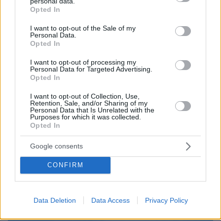
personal data.
grant or deny consent to Google and its third-party tags to
Opted In
use your data for below specified purposes in below Google
consent section.
I want to opt-out of the Sale of my
Personal Data.
Opted In
I want to opt-out of processing my
Personal Data for Targeted Advertising.
Opted In
I want to opt-out of Collection, Use,
Retention, Sale, and/or Sharing of my
Personal Data that Is Unrelated with the
Purposes for which it was collected.
Opted In
10.08.2026, 11:37
Google consents
Forbes: Οι καλύτεροι προορισμοί στον κόσμο για
να ζήσεις μετά την σύνταξη, ανάμεσά τους και
CONFIRM
τέσσερις πόλεις της Ελλάδας
Data Deletion
Data Access
Privacy Policy