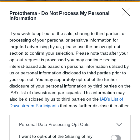
Protothema -
Do Not Process My Personal
Information
If you wish to opt-out of the sale, sharing to third parties, or
processing of your personal or sensitive information for
targeted advertising by us, please use the below opt-out
section to confirm your selection. Please note that after your
opt-out request is processed you may continue seeing
10.08.2026, 14:19
interest-based ads based on personal information utilized by
Κόμμα Καρυστιανού: Γιατί χάνεται μέσα σε δύο
us or personal information disclosed to third parties prior to
μήνες η «Ελπίδα» της προέδρου Μαρίας
your opt-out. You may separately opt-out of the further
disclosure of your personal information by third parties on the
IAB’s list of downstream participants. This information may
also be disclosed by us to third parties on the
IAB’s List of
Downstream Participants
that may further disclose it to other
third parties.
Please note that this website/app uses one or more Google
Personal Data Processing Opt Outs
services and may gather and store information including but
not limited to your visit or usage behaviour. You may click to
I want to opt-out of the Sharing of my