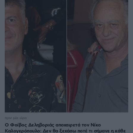
πριν μία ώρα
Ο Φοίβος Δεληβοριάς αποχαιρετά τον Νίκο
Καλογερόπουλο: Δεν θα ξεχάσω ποτέ τι σήμανε η κάθε