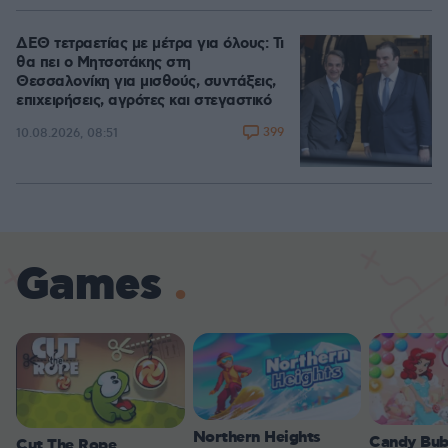
ΔΕΘ τετραετίας με μέτρα για όλους: Τι
θα πει ο Μητσοτάκης στη
Θεσσαλονίκη για μισθούς, συντάξεις,
επιχειρήσεις, αγρότες και στεγαστικό
399
10.08.2026, 08:51
Games
Northern Heights
Candy Bub
Cut The Rope