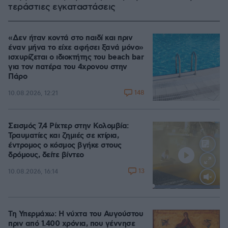
τεράστιες εγκαταστάσεις
«Δεν ήταν κοντά στο παιδί και πριν
έναν μήνα το είχε αφήσει ξανά μόνο»
ισχυρίζεται ο ιδιοκτήτης του beach bar
για τον πατέρα του 4χρονου στην
Πάρο
148
10.08.2026, 12:21
Σεισμός 7,4 Ρίχτερ στην Κολομβία:
Τραυματίες και ζημιές σε κτίρια,
έντρομος ο κόσμος βγήκε στους
δρόμους, δείτε βίντεο
13
10.08.2026, 16:14
Loaded
:
100.00%
Τη Υπερμάχω: Η νύχτα του Αυγούστου
πριν από 1.400 χρόνια, που γέννησε