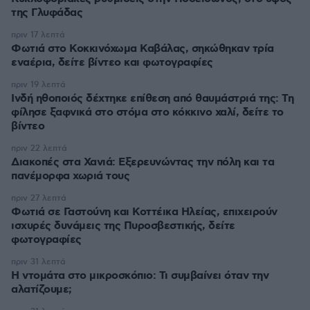
της Γλυφάδας
πριν 17 λεπτά
Φωτιά στο Κοκκινόχωμα Καβάλας, σηκώθηκαν τρία
εναέρια, δείτε βίντεο και φωτογραφίες
πριν 19 λεπτά
Ινδή ηθοποιός δέχτηκε επίθεση από θαυμάστριά της: Τη
φίλησε ξαφνικά στο στόμα στο κόκκινο χαλί, δείτε το
βίντεο
πριν 22 λεπτά
Διακοπές στα Χανιά: Εξερευνώντας την πόλη και τα
πανέμορφα χωριά τους
πριν 27 λεπτά
Φωτιά σε Γαστούνη και Κοττέικα Ηλείας, επιχειρούν
ισχυρές δυνάμεις της Πυροσβεστικής, δείτε
φωτογραφίες
πριν 31 λεπτά
Η ντομάτα στο μικροσκόπιο: Τι συμβαίνει όταν την
αλατίζουμε;