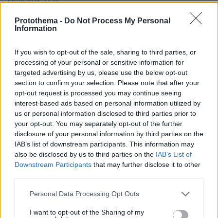
06.08.2026, 22:24
Χρίστος Κούγιας: Η προσωπική μου ζωή δεν
Protothema -
Do Not Process My Personal
μπορεί να είναι αντικείμενο φημών ή σεναρίων
Information
που παρουσιάζονται ως πραγματικά γεγονότα
If you wish to opt-out of the sale, sharing to third parties, or
processing of your personal or sensitive information for
targeted advertising by us, please use the below opt-out
section to confirm your selection. Please note that after your
opt-out request is processed you may continue seeing
interest-based ads based on personal information utilized by
us or personal information disclosed to third parties prior to
your opt-out. You may separately opt-out of the further
disclosure of your personal information by third parties on the
IAB’s list of downstream participants. This information may
also be disclosed by us to third parties on the
IAB’s List of
Downstream Participants
that may further disclose it to other
third parties.
Please note that this website/app uses one or more Google
Personal Data Processing Opt Outs
services and may gather and store information including but
not limited to your visit or usage behaviour. You may click to
I want to opt-out of the Sharing of my