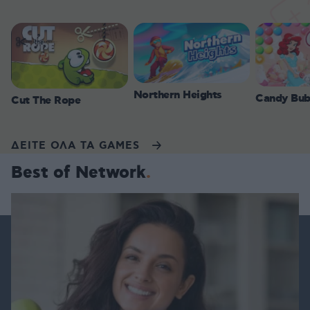
Northern Heights
Candy Bub
Cut The Rope
ΔΕΙΤΕ ΟΛΑ ΤΑ GAMES
Best of Network