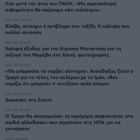
Λίσι μετά την ήττα του ΠΑΟΚ: «Με περισσότερη
σοβαρότητα θα παίρναμε κάτι καλύτερο»
πριν 20 λεπτά
Βλάβη, ατύχημα ή πρόβλημα στο ταξίδι; Η κάλυψη που
πολλοί αγνοούν
πριν 26 λεπτά
Χαλαρή έξοδος για τον Κυριάκο Μητσοτάκη και τη
σύζυγό του Μαρέβα στα Χανιά, φωτογραφίες
πριν 29 λεπτά
«Θα μπορούσε να συμβεί σύντομα»: Αισιόδοξος ξανά ο
Τραμπ για το τέλος του πολέμου με το Ιράν, «δεν
νομίζω ότι μπορούν ν' αντέξουν πολύ ακόμα»
πριν 40 λεπτά
Διακοπές στη Σίκινο
πριν 41 λεπτά
Ο Τραμπ θα απαγορεύσει τη χορήγηση υπηκοότητας στα
παιδιά αλλοδαπών που πηγαίνουν στις ΗΠΑ για να
γεννήσουν
πριν μία ώρα