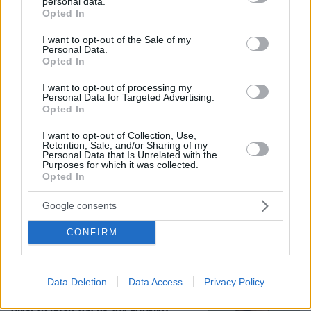
personal data.
grant or deny consent to Google and its third-party tags to
Opted In
use your data for below specified purposes in below Google
consent section.
I want to opt-out of the Sale of my
Personal Data.
Opted In
06.08.2026, 19:34
I want to opt-out of processing my
Γιατί δεν έσωσα το κουτάβι: Ο ερευνητής που
Personal Data for Targeted Advertising.
κατέγραφε τη συμβίωση του μικρού σκυλιού με
Opted In
αγέλη λύκων εξηγεί γιατί δεν επενέβη, όταν το
είδε άρρωστο
I want to opt-out of Collection, Use,
Retention, Sale, and/or Sharing of my
Personal Data that Is Unrelated with the
Purposes for which it was collected.
Αριστοτέλης Δαμίγος: Σε κλίμα
Opted In
οδύνης έγινε η αποτέφρωση του
συντονιστή που σκοτώθηκε μετά τη
Google consents
σύγκρουση ελικοπτέρων στην Ψάθα,
φωτογραφίες
CONFIRM
101
06.08.2026, 20:03
Data Deletion
Data Access
Privacy Policy
Γιώργος Παράσχος: Χαμογελαστός,
δίνει τη μάχη του με τον καρκίνο,