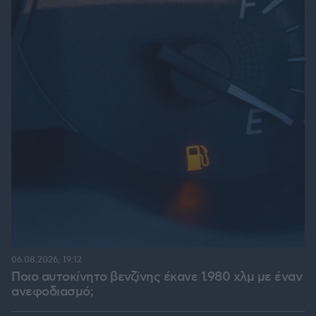
06.08.2026, 19:12
Ποιο αυτοκίνητο βενζίνης έκανε 1.980 χλμ με έναν
ανεφοδιασμό;