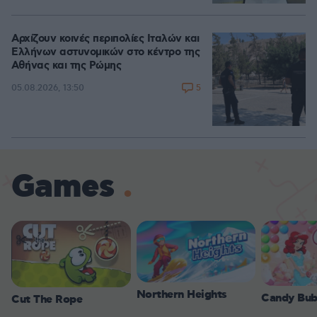
Αρχίζουν κοινές περιπολίες Ιταλών και
Ελλήνων αστυνομικών στο κέντρο της
Αθήνας και της Ρώμης
5
05.08.2026, 13:50
Games
Northern Heights
Candy Bub
Cut The Rope