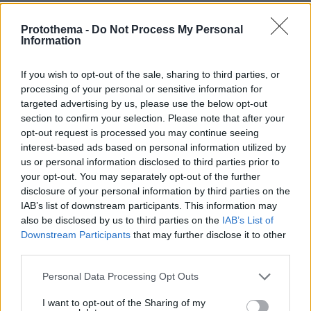
Στροφή του Ισραήλ στη Λατινική Αμερική: Περιοδεία
Σάαρ σε Ισημερινό και Κολομβία
Protothema -
Do Not Process My Personal
Information
ΔΕΙΤΕ ΟΛΕΣ ΤΙΣ ΕΙΔΗΣΕΙΣ
If you wish to opt-out of the sale, sharing to third parties, or
processing of your personal or sensitive information for
targeted advertising by us, please use the below opt-out
section to confirm your selection. Please note that after your
ΤΑ ΠΙΟ ΔΗΜΟΦΙΛΗ
opt-out request is processed you may continue seeing
interest-based ads based on personal information utilized by
us or personal information disclosed to third parties prior to
your opt-out. You may separately opt-out of the further
disclosure of your personal information by third parties on the
IAB’s list of downstream participants. This information may
also be disclosed by us to third parties on the
IAB’s List of
Downstream Participants
that may further disclose it to other
third parties.
Please note that this website/app uses one or more Google
Personal Data Processing Opt Outs
services and may gather and store information including but
not limited to your visit or usage behaviour. You may click to
I want to opt-out of the Sharing of my