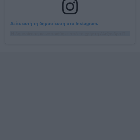
Δείτε αυτή τη δημοσίευση στο Instagram.
Η δημοσίευση κοινοποιήθηκε από το χρήστη Αλεξάνδρα Παναγιώταρου 🌹 (@alexandra__panagiotarou)