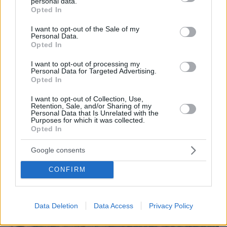
personal data.
grant or deny consent to Google and its third-party tags to
Opted In
use your data for below specified purposes in below Google
consent section.
I want to opt-out of the Sale of my
Personal Data.
Opted In
I want to opt-out of processing my
Personal Data for Targeted Advertising.
Opted In
I want to opt-out of Collection, Use,
05.08.2026, 17:45
Retention, Sale, and/or Sharing of my
Έπεσαν οι υπογραφές για την ηλεκτρική
Personal Data that Is Unrelated with the
Purposes for which it was collected.
διασύνδεση Ελλάδας - Κύπρου - Μητσοτάκης:
Opted In
Ισχυρή ψήφος εμπιστοσύνης στην Ελλάδα η
είσοδος της γαλλικής Meridiam
Google consents
CONFIRM
Data Deletion
Data Access
Privacy Policy