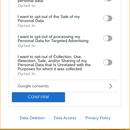
personal data.
grant or deny consent to Google and its third-party tags to
Opted In
use your data for below specified purposes in below Google
consent section.
I want to opt-out of the Sale of my
Personal Data.
Opted In
I want to opt-out of processing my
Personal Data for Targeted Advertising.
Opted In
I want to opt-out of Collection, Use,
Retention, Sale, and/or Sharing of my
Personal Data that Is Unrelated with the
Purposes for which it was collected.
08.08.2026, 08:36
Opted In
Καρέ-καρέ η ανάλυση του τροχαίου στις Σέρρες
με νεκρούς μητέρα και γιο: Τι λέει
Google consents
πραγματογνώμονας στο protothema
CONFIRM
«Πόσα θέλεις για το κορίτσι;»:
Τουρίστας στην Κρήτη ζητά... τιμή για
να ασελγήσει σε ανήλικη, τι
Data Deletion
Data Access
Privacy Policy
καταγγέλλει ο ιδιοκτήτης επιχείρησης