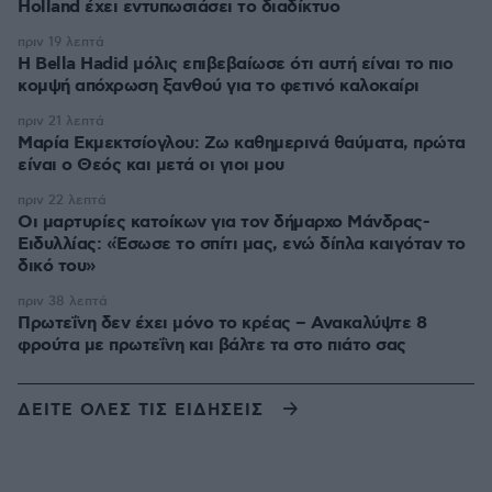
Holland έχει εντυπωσιάσει το διαδίκτυο
πριν 19 λεπτά
Η Bella Hadid μόλις επιβεβαίωσε ότι αυτή είναι το πιο
κομψή απόχρωση ξανθού για το φετινό καλοκαίρι
πριν 21 λεπτά
Μαρία Εκμεκτσίογλου: Ζω καθημερινά θαύματα, πρώτα
είναι ο Θεός και μετά οι γιοι μου
πριν 22 λεπτά
Οι μαρτυρίες κατοίκων για τον δήμαρχο Μάνδρας-
Ειδυλλίας: «Έσωσε το σπίτι μας, ενώ δίπλα καιγόταν το
δικό του»
πριν 38 λεπτά
Πρωτεΐνη δεν έχει μόνο το κρέας – Ανακαλύψτε 8
φρούτα με πρωτεΐνη και βάλτε τα στο πιάτο σας
ΔΕΙΤΕ ΟΛΕΣ ΤΙΣ ΕΙΔΗΣΕΙΣ