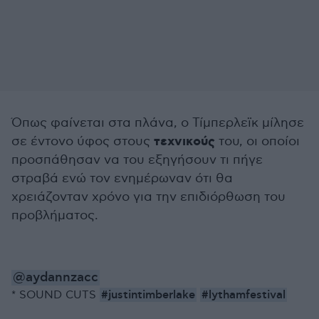
Όπως φαίνεται στα πλάνα, ο Τίμπερλεϊκ μίλησε
τεχνικούς
σε έντονο ύφος στους
του, οι οποίοι
προσπάθησαν να του εξηγήσουν τι πήγε
στραβά ενώ τον ενημέρωναν ότι θα
χρειάζονταν χρόνο για την επιδιόρθωση του
προβλήματος.
@aydannzacc
#justintimberlake
#lythamfestival
* SOUND CUTS