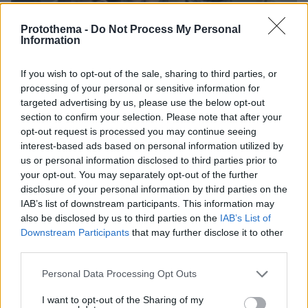
Protothema -
Do Not Process My Personal
Information
If you wish to opt-out of the sale, sharing to third parties, or
processing of your personal or sensitive information for
08.08.2026, 09:25
targeted advertising by us, please use the below opt-out
Βίντεο: Μεθυσμένη σκότωσε νύφη λίγες ώρες
section to confirm your selection. Please note that after your
μετά τον γάμο της και στο τμήμα ζητούσε
opt-out request is processed you may continue seeing
κλαίγοντας τον πατέρα της
interest-based ads based on personal information utilized by
us or personal information disclosed to third parties prior to
your opt-out. You may separately opt-out of the further
disclosure of your personal information by third parties on the
IAB’s list of downstream participants. This information may
also be disclosed by us to third parties on the
IAB’s List of
Downstream Participants
that may further disclose it to other
third parties.
Please note that this website/app uses one or more Google
Personal Data Processing Opt Outs
services and may gather and store information including but
not limited to your visit or usage behaviour. You may click to
I want to opt-out of the Sharing of my