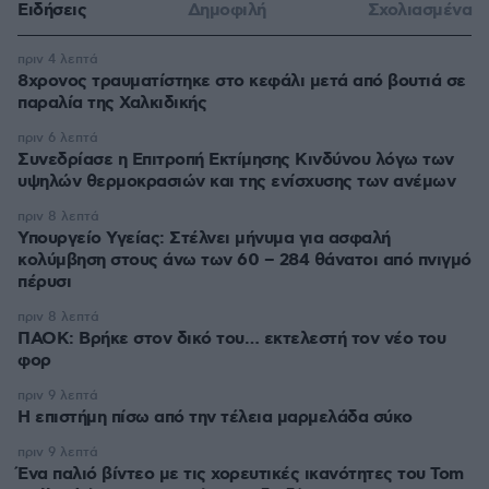
Ειδήσεις
Δημοφιλή
Σχολιασμένα
πριν 4 λεπτά
8χρονος τραυματίστηκε στο κεφάλι μετά από βουτιά σε
παραλία της Χαλκιδικής
πριν 6 λεπτά
Συνεδρίασε η Επιτροπή Εκτίμησης Κινδύνου λόγω των
υψηλών θερμοκρασιών και της ενίσχυσης των ανέμων
πριν 8 λεπτά
Υπουργείο Υγείας: Στέλνει μήνυμα για ασφαλή
κολύμβηση στους άνω των 60 – 284 θάνατοι από πνιγμό
πέρυσι
πριν 8 λεπτά
ΠΑΟΚ: Βρήκε στον δικό του… εκτελεστή τον νέο του
φορ
πριν 9 λεπτά
Η επιστήμη πίσω από την τέλεια μαρμελάδα σύκο
πριν 9 λεπτά
Ένα παλιό βίντεο με τις χορευτικές ικανότητες του Tom