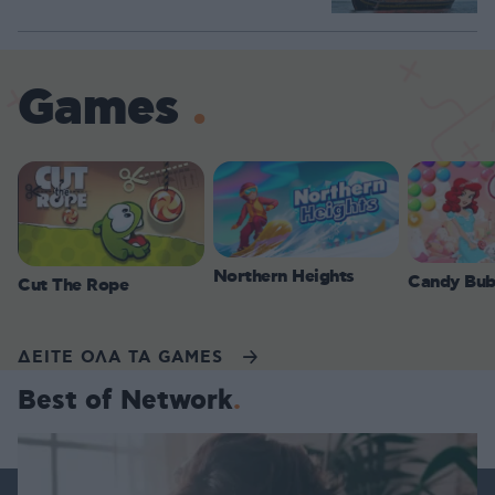
Games
Northern Heights
Candy Bub
Cut The Rope
ΔΕΙΤΕ ΟΛΑ ΤΑ GAMES
Best of Network