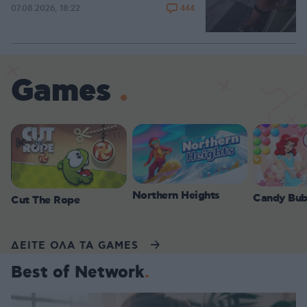
444
07.08.2026, 18:22
Games
Northern Heights
Candy Bub
Cut The Rope
ΔΕΙΤΕ ΟΛΑ ΤΑ GAMES
Best of Network