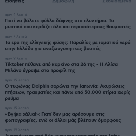
Ειδήσεις
Δημοφιλή
Σχολιασμένα
πριν 4 λεπτά
Γιατί να βάλετε φύλλα δάφνης στο πλυντήριο: Το
μυστικό που κερδίζει όλο και περισσότερους θαυμαστές
πριν 7 λεπτά
Τα spa της ελληνικής φύσης: Παραλίες με ιαματικά νερά
στην Ελλάδα για αναζωογονητικές βουτιές
πριν 9 λεπτά
Tiktoker πέθανε από καρκίνο στα 26 της - Η Αλίσα
Μιλάνο έγραψε στο προφίλ της
πριν 15 λεπτά
Ο τυφώνας Dolphin σαρώνει την Ιαπωνία: Ακυρώσεις
πτήσεων, τραυματίες και πάνω από 50.000 κτίρια χωρίς
ρεύμα
πριν 15 λεπτά
«Βγήκα χάλια!»: Γιατί δεν μας αρέσουμε στις
φωτογραφίες, ενώ οι άλλοι μάς βλέπουν όμορφους
πριν 19 λεπτά