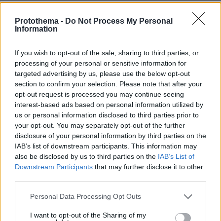
Protothema -
Do Not Process My Personal
Σωατά
Information
09.07.2025, 12:57
Ο άλλος μέχρι μαλλιά έβαλε....
If you wish to opt-out of the sale, sharing to third parties, or
ΑΠΑΝΤΗΣΗ
processing of your personal or sensitive information for
targeted advertising by us, please use the below opt-out
section to confirm your selection. Please note that after your
ΚΩΣΤΑΣ21
opt-out request is processed you may continue seeing
09.07.2025, 12:39
interest-based ads based on personal information utilized by
Δεν λες που γλύτωσες από αυτό το παλτό...
us or personal information disclosed to third parties prior to
your opt-out. You may separately opt-out of the further
ΑΠΑΝΤΗΣΗ
disclosure of your personal information by third parties on the
IAB’s list of downstream participants. This information may
also be disclosed by us to third parties on the
IAB’s List of
Downstream Participants
that may further disclose it to other
third parties.
αποτυχία
09.07.2025, 11:50
Please note that this website/app uses one or more Google
Personal Data Processing Opt Outs
Έτσι είναι και μπράβο της που το λέει.
services and may gather and store information including but
not limited to your visit or usage behaviour. You may click to
I want to opt-out of the Sharing of my
ΑΠΑΝΤΗΣΗ