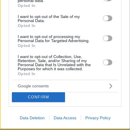
personal data.
grant or deny consent to Google and its third-party tags to
Opted In
use your data for below specified purposes in below Google
Μαρια
consent section.
I want to opt-out of the Sale of my
Personal Data.
09.07.2025, 11:43
Opted In
Αυτη καθε χρονο ειναι ολο και πιο ασχημη. Κριμα στη
μαπα της. Καλυτερα που τη παρατησε ο Κατσουλης
I want to opt-out of processing my
γιατι αυτος κρατιεται μια χαρα
Personal Data for Targeted Advertising.
Opted In
ΑΠΑΝΤΗΣΗ
I want to opt-out of Collection, Use,
Πού
Retention, Sale, and/or Sharing of my
Personal Data that Is Unrelated with the
09.07.2025, 12:21
Purposes for which it was collected.
να φτάσει την ομορφάδα σου και, κυρίως, τον
Opted In
εκλεκτό χαρακτήρα σου.
Google consents
ΑΠΑΝΤΗΣΗ
CONFIRM
Καλώς την ξεφτίλω!
09.07.2025, 17:18
Data Deletion
Data Access
Privacy Policy
Για στείλε φωτογραφία να δω κάτι.
ΑΠΑΝΤΗΣΗ