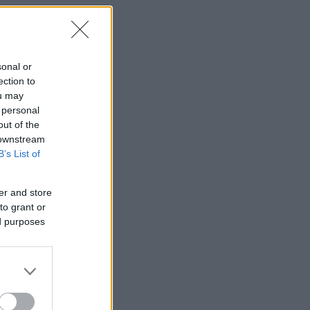
sonal or
ection to
ou may
 personal
out of the
 downstream
B’s List of
er and store
to grant or
ed purposes