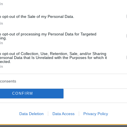
17 άτομα
In
o opt-out of the Sale of my Personal Data.
έδιο για προσλήψεις εξπρές και ευέλικτο
In
 αλλάζει για τη θερινή άδεια και τους
to opt-out of processing my Personal Data for Targeted
υς συνταξιούχους
ing.
In
με τον χορό της Ρένας Μόρφη που προκάλεσε
o opt-out of Collection, Use, Retention, Sale, and/or Sharing
ersonal Data that Is Unrelated with the Purposes for which it
 - «Ό,τι έκανα, το έκανα και δίπλα στον
lected.
In
γλου»
consents
protothema.gr στο Google News
το
και μάθετε πρώτοι
CONFIRM
εις
Ειδήσεις
 τελευταίες
από την Ελλάδα και τον Κόσμο, τη
Protothema.gr
Data Deletion
Data Access
Privacy Policy
μβαίνουν, στο