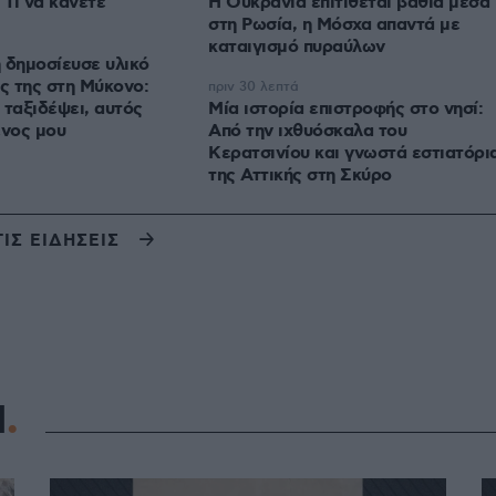
 Τι να κάνετε
Η Ουκρανία επιτίθεται βαθιά μέσα
στη Ρωσία, η Μόσχα απαντά με
καταιγισμό πυραύλων
 δημοσίευσε υλικό
ές της στη Μύκονο:
πριν 30 λεπτά
 ταξιδέψει, αυτός
Μία ιστορία επιστροφής στο νησί:
ένος μου
Από την ιχθυόσκαλα του
Κερατσινίου και γνωστά εστιατόρι
της Αττικής στη Σκύρο
ΤΙΣ ΕΙΔΗΣΕΙΣ
Η