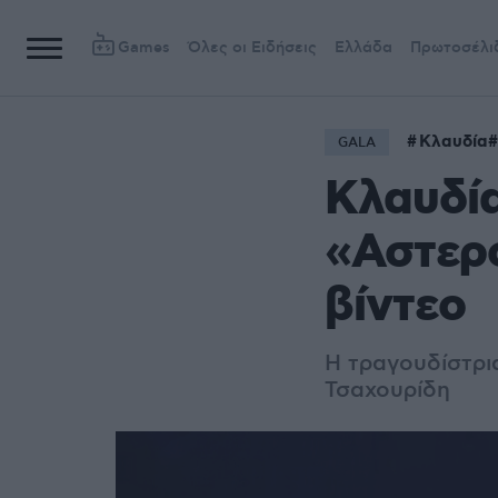
Games
Όλες οι Ειδήσεις
Ελλάδα
Πρωτοσέλι
Κλαυδία
GALA
Κλαυδία
«Αστερ
βίντεο
Η τραγουδίστρι
Τσαχουρίδη