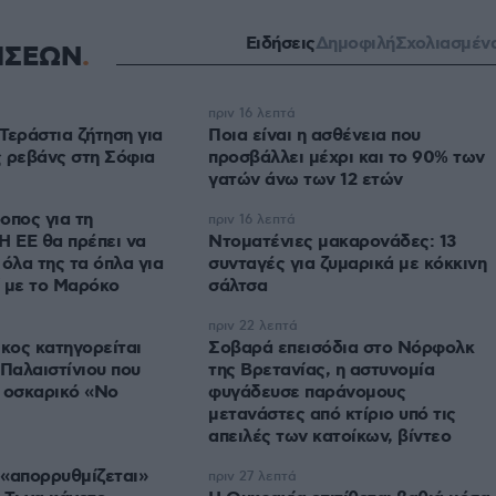
Ειδήσεις
Δημοφιλή
Σχολιασμέν
ΗΣΕΩΝ
πριν 16 λεπτά
Τεράστια ζήτηση για
Ποια είναι η ασθένεια που
ης ρεβάνς στη Σόφια
προσβάλλει μέχρι και το 90% των
γατών άνω των 12 ετών
οπος για τη
πριν 16 λεπτά
Η ΕΕ θα πρέπει να
Ντοματένιες μακαρονάδες: 13
 όλα της τα όπλα για
συνταγές για ζυμαρικά με κόκκινη
 με το Μαρόκο
σάλτσα
πριν 22 λεπτά
ικος κατηγορείται
Σοβαρά επεισόδια στο Νόρφολκ
 Παλαιστίνιου που
της Βρετανίας, η αστυνομία
 οσκαρικό «No
φυγάδευσε παράνομους
μετανάστες από κτίριο υπό τις
απειλές των κατοίκων, βίντεο
ο «απορρυθμίζεται»
πριν 27 λεπτά