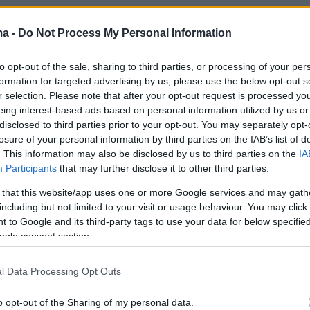
ντεο
ma -
Do Not Process My Personal Information
to opt-out of the sale, sharing to third parties, or processing of your per
formation for targeted advertising by us, please use the below opt-out s
r selection. Please note that after your opt-out request is processed y
eing interest-based ads based on personal information utilized by us or
disclosed to third parties prior to your opt-out. You may separately opt-
losure of your personal information by third parties on the IAB’s list of
. This information may also be disclosed by us to third parties on the
IA
Participants
that may further disclose it to other third parties.
 that this website/app uses one or more Google services and may gath
including but not limited to your visit or usage behaviour. You may click 
 to Google and its third-party tags to use your data for below specifi
ήμερα
ogle consent section.
l Data Processing Opt Outs
οι πυρκαγιές στη Σμύρνη: Εκκενώθηκαν
 10 οικισμοί, κάηκαν σπίτια και έχουν
o opt-out of the Sharing of my personal data.