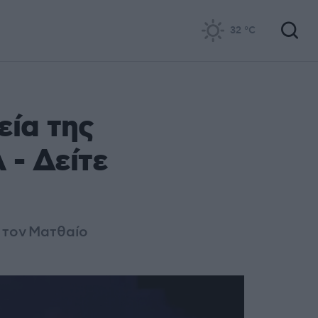
32
°C
εία της
- Δείτε
 τον
Ματθαίο