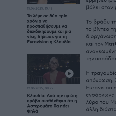
ερμηνεύτρια
βάλει στον 
15.06.2025, 15:43
Τα λέμε σε δύο-τρία
χρόνια να
Το βράδυ τ
προσπαθήσουμε να
το βίντεο τ
διεκδικήσουμε και μια
διοργάνωση
νίκη, δήλωσε για τη
Eurovision η Κλαυδία
και τον
Ματ
ανανεωμένη
την παράδοσ
Η τραγουδί
απόχρωση. 
Eurovision 
12.06.2025, 08:29
ενσάρκωνε τ
Κλαυδία: Από την πρώτη
πρόβα αισθάνθηκα ότι η
λύρα του Μ
Αστερομάτα θα πάει
άλλη διάστα
ψηλά