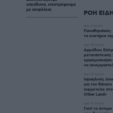
υπεύθυνα, επιστρέφουμε
με ασφάλεια
ΡΟΗ ΕΙΔ
πριν 6 λεπτά
Παναθηναϊκός: 
τα εισιτήρια τ
πριν 10 λεπτά
Αρμόδιος Επίτρ
μετανάστευση: 
χρησιμοποιήσει
να συνεργαστεί
πριν 12 λεπτά
Ισραηλινός έπο
για τον θάνατο
συμμετείχε στο
Other Land»
πριν 15 λεπτά
Γιατί το έντερ