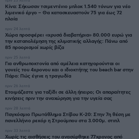
πριν 23 λεπτά
Κίνα: Σήκωσαν τσιμεντένιο μπλοκ 1.540 τόνων για νέο
λιμενικό έργο – Θα κατασκευαστούν 75 για έως 72
πλοία
πριν 24 λεπτά
Χώρα προσφέρει «χρυσά διαβατήρια» 80.000 ευρώ για
την καταπολέμηση της κλιματικής αλλαγής: Πάνω από
85 προορισμοί χωρίς βίζα
πριν 25 λεπτά
Για ανθρωποκτονία από αμέλεια κατηγορούνται οι
γονείς του 4χρονου και ο ιδιοκτήτης του beach bar στην
Πάρο: Πώς έγινε η τραγωδία
πριν 26 λεπτά
Ετοιμάζεστε για ταξίδι σε άλλη ήπειρο; Οι απαραίτητες
κινήσεις πριν την αναχώρηση για την υγεία σας
πριν 28 λεπτά
Παγκόσμιο Πρωτάθλημα Στίβου Κ-20: Στην 7η θέση με
πανελλήνιο ρεκόρ η Στρούμπου στα 3.000μ. στιπλ
πριν 33 λεπτά
Χωρίς τις αισθήσεις του ανασύρθηκε 77χρονος από