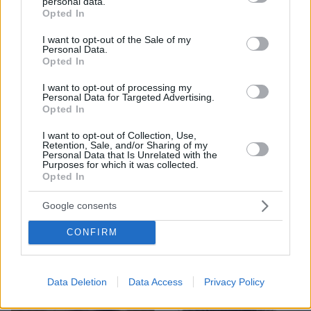
personal data.
grant or deny consent to Google and its third-party tags to
Opted In
use your data for below specified purposes in below Google
consent section.
I want to opt-out of the Sale of my
Personal Data.
Opted In
I want to opt-out of processing my
Personal Data for Targeted Advertising.
Opted In
I want to opt-out of Collection, Use,
Retention, Sale, and/or Sharing of my
Personal Data that Is Unrelated with the
Purposes for which it was collected.
Opted In
08.08.2026, 18:08
Μυστήριο 3.500 ετών στη Σαντορίνη: Ο 15χρονος
Google consents
που δεν πρόλαβε να ξεφύγει από το τσουνάμι
μπορεί ν' αλλάξει τη χρονολογία της μεγάλης
CONFIRM
έκρηξης
Data Deletion
Data Access
Privacy Policy