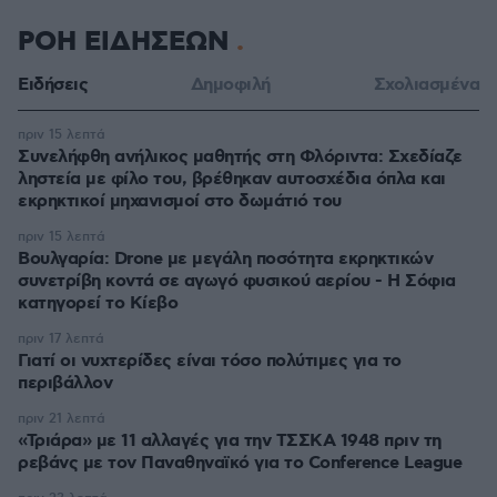
ΡΟΗ ΕΙΔΗΣΕΩΝ
Ειδήσεις
Δημοφιλή
Σχολιασμένα
πριν 15 λεπτά
Συνελήφθη ανήλικος μαθητής στη Φλόριντα: Σχεδίαζε
ληστεία με φίλο του, βρέθηκαν αυτοσχέδια όπλα και
εκρηκτικοί μηχανισμοί στο δωμάτιό του
πριν 15 λεπτά
Βουλγαρία: Drone με μεγάλη ποσότητα εκρηκτικών
συνετρίβη κοντά σε αγωγό φυσικού αερίου - Η Σόφια
κατηγορεί το Κίεβο
πριν 17 λεπτά
Γιατί οι νυχτερίδες είναι τόσο πολύτιμες για το
περιβάλλον
πριν 21 λεπτά
«Τριάρα» με 11 αλλαγές για την ΤΣΣΚΑ 1948 πριν τη
ρεβάνς με τον Παναθηναϊκό για το Conference League