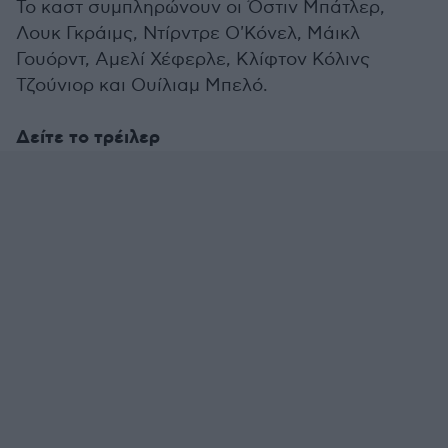
Το καστ συμπληρώνουν οι Όστιν Μπάτλερ,
Λουκ Γκράιμς, Ντίρντρε Ο'Κόνελ, Μάικλ
Γουόρντ, Αμελί Χέφερλε, Κλίφτον Κόλινς
Τζούνιορ και Ουίλιαμ Μπελό.
Δείτε το τρέιλερ