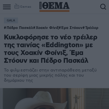
Games
GALA
Column
Column
Πέδρο Πασκάλ
Χοακίν Φίνιξ
Έμα Στόουν
Τρέιλερ
1
2
Κυκλοφόρησε το νέο τρέιλερ
της ταινίας «Eddington» με
τους Χοακίν Φοίνιξ, Έμα
Στόουν και Πέδρο Πασκάλ
Το φιλμ
εστιάζει στην αντιπαράθεση μεταξύ
του σερίφη μιας μικρής πόλης και του
δημάρχου της