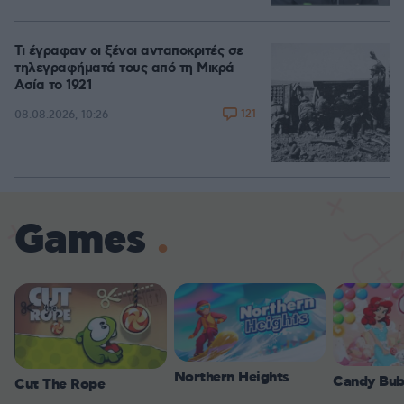
Τι έγραφαν οι ξένοι ανταποκριτές σε
τηλεγραφήματά τους από τη Μικρά
Ασία το 1921
121
08.08.2026, 10:26
Games
Northern Heights
Candy Bub
Cut The Rope