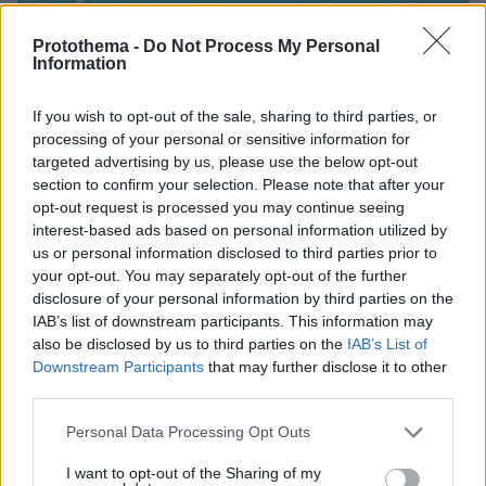
Protothema -
Do Not Process My Personal
Information
If you wish to opt-out of the sale, sharing to third parties, or
processing of your personal or sensitive information for
targeted advertising by us, please use the below opt-out
section to confirm your selection. Please note that after your
08.08.2026, 19:36
opt-out request is processed you may continue seeing
Τραγωδία στην Πάρο: Πνίγηκε 4χρονος σε πισίνα
interest-based ads based on personal information utilized by
beach bar, βούτηξε ο μπάρμαν για να τον σώσει
us or personal information disclosed to third parties prior to
your opt-out. You may separately opt-out of the further
disclosure of your personal information by third parties on the
IAB’s list of downstream participants. This information may
also be disclosed by us to third parties on the
IAB’s List of
Downstream Participants
that may further disclose it to other
third parties.
Please note that this website/app uses one or more Google
Personal Data Processing Opt Outs
services and may gather and store information including but
not limited to your visit or usage behaviour. You may click to
I want to opt-out of the Sharing of my