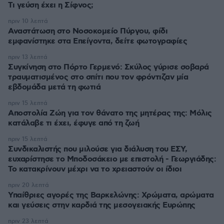
Τι γεύση έχει η Σίφνος;
πριν 10 λεπτά
Αναστάτωση στο Νοσοκομείο Πύργου, φίδι
εμφανίστηκε στα Επείγοντα, δείτε φωτογραφίες
πριν 13 λεπτά
Συγκίνηση στο Πόρτο Γερμενό: Σκύλος γύρισε σοβαρά
τραυματισμένος στο σπίτι που τον φρόντιζαν μία
εβδομάδα μετά τη φωτιά
πριν 15 λεπτά
Αποστολία Ζώη για τον θάνατο της μητέρας της: Μόλις
κατάλαβε τι έχει, έφυγε από τη ζωή
πριν 15 λεπτά
Συνδικαλιστής που μιλούσε για διάλυση του ΕΣΥ,
ευχαρίστησε το Μποδοσάκειο με επιστολή - Γεωργιάδης:
Το κατακρίνουν μέχρι να το χρειαστούν οι ίδιοι
πριν 20 λεπτά
Υπαίθριες αγορές της Βαρκελώνης: Xρώματα, αρώματα
και γεύσεις στην καρδιά της μεσογειακής Ευρώπης
πριν 23 λεπτά