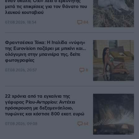
έναν σκύλο; Όχι» λέει ο ερευνητής
μετά τις επικρίσεις για τον θάνατο του
λευκού κουταβιού
84
07.08.2026, 18:54
Φραντσέσκα Τόκα: Η Ιταλίδα «νύφη»
της Eurovision ποζάρει με μπικίνι και...
ολόγυμνη στην μπανιέρα της, δείτε
φωτογραφίες
8
07.08.2026, 20:57
22 χρόνια από τα εγκαίνια της
γέφυρας Ρίου-Αντιρρίου: Αντέχει
πρόσκρουση με δεξαμενόπλοιο,
τυφώνες και κόστισε 800 εκατ. ευρώ
64
07.08.2026, 09:08