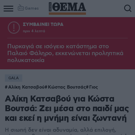
Games
ΣΥΜΒΑΙΝΕΙ ΤΩΡΑ
πριν 4 λεπτά
Πυρκαγιά σε ισόγειο κατάστημα στο
Παλαιό Φάληρο, εκκενώνεται προληπτικά
πολυκατοικία
GALA
Αλίκη Κατσαβού
Κώστας Βουτσάς
Γιος
Αλίκη Κατσαβού για Κώστα
Βουτσά: Ζει μέσα στο παιδί μας
και εκεί η μνήμη είναι ζωντανή
Η σιωπή δεν είναι αδυναμία, αλλά επιλογή,