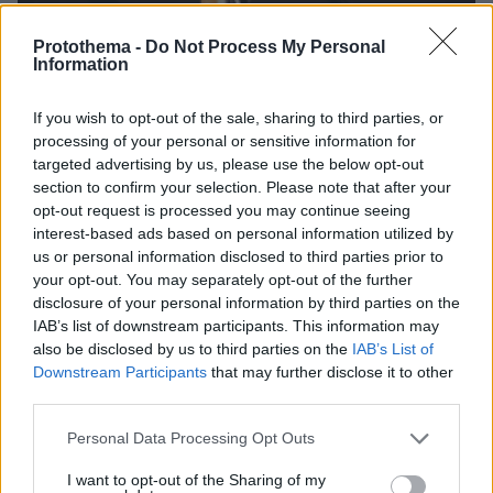
Protothema -
Do Not Process My Personal
Information
If you wish to opt-out of the sale, sharing to third parties, or
processing of your personal or sensitive information for
27.07.2026, 06:00
targeted advertising by us, please use the below opt-out
Το μέλλον της τεχνολογίας
section to confirm your selection. Please note that after your
opt-out request is processed you may continue seeing
interest-based ads based on personal information utilized by
03.08.2026, 10:56
us or personal information disclosed to third parties prior to
Η Smart φοιτητική κατοικία στην καρδιά της Αθήνας
your opt-out. You may separately opt-out of the further
disclosure of your personal information by third parties on the
26.07.2026, 09:54
IAB’s list of downstream participants. This information may
Επαγγελματική Εκπαίδευση & Εξειδίκευση: Το Mοντέλο που
also be disclosed by us to third parties on the
IAB’s List of
σε Bάζει στην Aγορά Eργασίας
Downstream Participants
that may further disclose it to other
third parties.
ΣΧΟΛΙΑ
(3)
Please note that this website/app uses one or more Google
Personal Data Processing Opt Outs
services and may gather and store information including but
ΠΡΟΣΘΗΚΗ ΣΧΟΛΙΟΥ
not limited to your visit or usage behaviour. You may click to
I want to opt-out of the Sharing of my