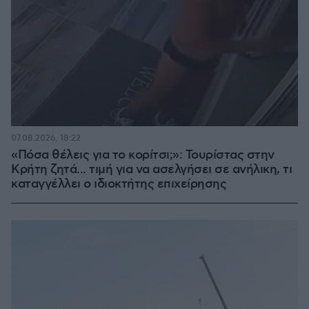
07.08.2026, 18:22
«Πόσα θέλεις για το κορίτσι;»: Τουρίστας στην
Κρήτη ζητά... τιμή για να ασελγήσει σε ανήλικη, τι
καταγγέλλει ο ιδιοκτήτης επιχείρησης