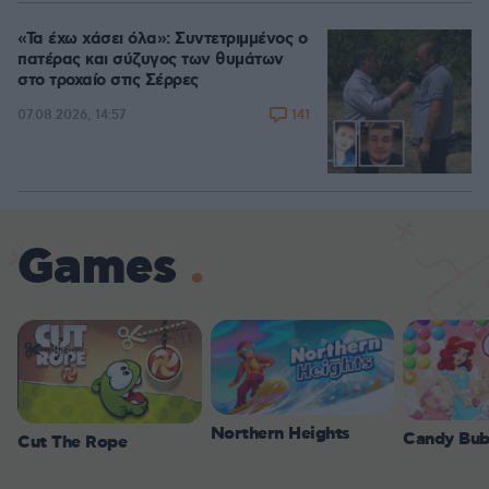
«Τα έχω χάσει όλα»: Συντετριμμένος ο
πατέρας και σύζυγος των θυμάτων
στο τροχαίο στις Σέρρες
141
07.08.2026, 14:57
Games
Northern Heights
Candy Bub
Cut The Rope