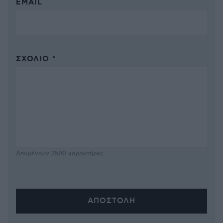
EMAIL
ΣΧΌΛΙΟ *
Απομένουν
2500
χαρακτήρες