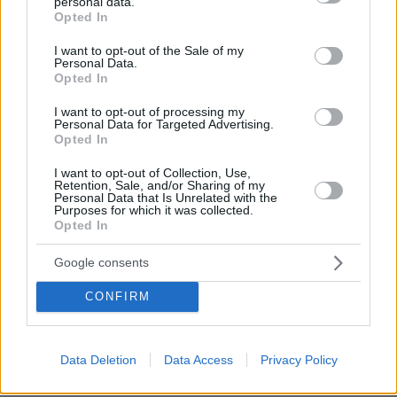
personal data.
Μέσα από το
grant or deny consent to Google and its third-party tags to
Opted In
23.06.2025, 14:01
use your data for below specified purposes in below Google
Παιδί ζωντανή η μνήμη.Δηλ από μόνη της δεν
consent section.
I want to opt-out of the Sale of my
Personal Data.
υπάρχει. Τι να πεις.Λενε κάτι κ δεν καταλαβαίνουν
Opted In
πόσο ξεγυμνωνονται...
ΑΠΑΝΤΗΣΗ
I want to opt-out of processing my
Personal Data for Targeted Advertising.
Opted In
κατάφεραν
I want to opt-out of Collection, Use,
23.06.2025, 12:56
Retention, Sale, and/or Sharing of my
Personal Data that Is Unrelated with the
τα παιδιά του να σώσουν την περιουσία του από τα
Purposes for which it was collected.
δόντια σου τελικά ή όχι; αυτό έχει σημασία για την
Opted In
οικογένεια του, την πραγματική του οικογένεια όχι
ότι πρόλαβε πριν ξεψυχήσει που δεν ξέρουμε κιόλας
Google consents
αν είναι δικό του...επειδή το λέει η επιστήμη δε
CONFIRM
σημαίνει πως όλοι οι 80χρονοι κάνουν τόσο γρήγορα
και εύκολα παιδί.... σε 40άρα + που ειναι με μειωμένη
γονιμότητα
Data Deletion
Data Access
Privacy Policy
ΑΠΑΝΤΗΣΗ