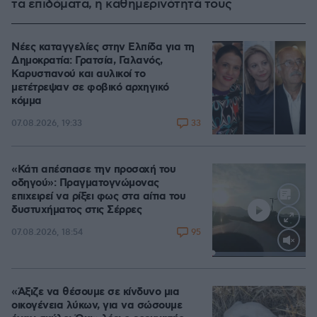
τα επιδόματα, η καθημερινότητά τους
Νέες καταγγελίες στην Ελπίδα για τη
Δημοκρατία: Γρατσία, Γαλανός,
Καρυστιανού και αυλικοί το
μετέτρεψαν σε φοβικό αρχηγικό
κόμμα
33
07.08.2026, 19:33
«Κάτι απέσπασε την προσοχή του
οδηγού»: Πραγματογνώμονας
επιχειρεί να ρίξει φως στα αίτια του
δυστυχήματος στις Σέρρες
95
07.08.2026, 18:54
Loaded
:
100.00%
«Άξιζε να θέσουμε σε κίνδυνο μια
οικογένεια λύκων, για να σώσουμε