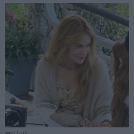
πριν 6 λεπτά