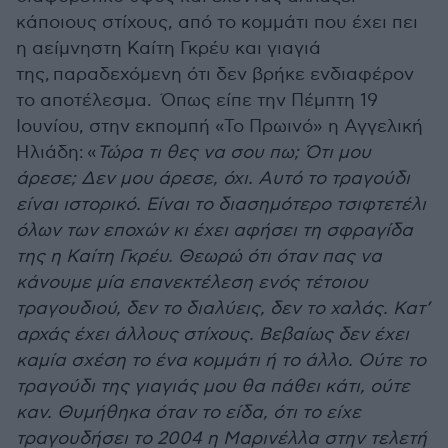
κάποιους στίχους, από το κομμάτι που έχει πει
η αείμνηστη Καίτη Γκρέυ και γιαγιά
της, παραδεχόμενη ότι δεν βρήκε ενδιαφέρον
το αποτέλεσμα. Όπως είπε την Πέμπτη 19
Ιουνίου, στην εκπομπή «Το Πρωινό» η Αγγελική
Ηλιάδη: «
Τώρα τι θες να σου πω; Ότι μου
άρεσε; Δεν μου άρεσε, όχι. Αυτό το τραγούδι
είναι ιστορικό. Είναι το διασημότερο τσιφτετέλι
όλων των εποχών κι έχει αφήσει τη σφραγίδα
της η Καίτη Γκρέυ. Θεωρώ ότι όταν πας να
κάνουμε μία επανεκτέλεση ενός τέτοιου
τραγουδιού, δεν το διαλύεις, δεν το χαλάς. Κατ’
αρχάς έχει άλλους στίχους. Βεβαίως δεν έχει
καμία σχέση το ένα κομμάτι ή το άλλο. Ούτε το
τραγούδι της γιαγιάς μου θα πάθει κάτι, ούτε
καν. Θυμήθηκα όταν το είδα, ότι το είχε
τραγουδήσει το 2004 η Μαρινέλλα στην τελετή