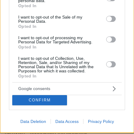
Ειδήσεις
Δημοφιλή
Σχολιασμένα
personal data.
grant or deny consent to Google and its third-party tags to
Opted In
use your data for below specified purposes in below Google
πριν 10 λεπτά
consent section.
I want to opt-out of the Sale of my
75χρονος βρέθηκε νεκρός δίπλα σε κάδους
Personal Data.
απορριμμάτων στο Λουτράκι
Opted In
πριν 21 λεπτά
I want to opt-out of processing my
Άνοια: Οκτώ παράγοντες κινδύνου για την πρώιμη
Personal Data for Targeted Advertising.
νόσηση πριν τα 65 – Πώς θα μειώσετε το ρίσκο
Opted In
πριν 22 λεπτά
I want to opt-out of Collection, Use,
Τι μπορεί να συμβεί στην υγεία του σκύλου σας αν
Retention, Sale, and/or Sharing of my
Personal Data that Is Unrelated with the
τραβάτε στη βόλτα το λουρί του
Purposes for which it was collected.
Opted In
πριν 22 λεπτά
Τα ζώδια που πετυχαίνουν όταν δεν ακολουθούν την
Google consents
παραδοσιακή επαγγελματική πορεία
πριν 31 λεπτά
CONFIRM
Αυτό είναι το επάγγελμα που είναι μάλλον δύσκολο να
αντικαταστήσει η AI και φαίνεται να έχει μεγάλη ζήτηση
Data Deletion
Data Access
Privacy Policy
πριν 35 λεπτά
Σοκαριστικές απειλές για Μέσι και Ρονάλντο – Το
σκοτεινό… παρασκήνιο του Μουντιάλ