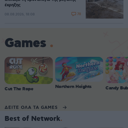
έκρηξης
78
08.08.2026, 18:08
Games
Northern Heights
Candy Bub
Cut The Rope
ΔΕΙΤΕ ΟΛΑ ΤΑ GAMES
Best of Network