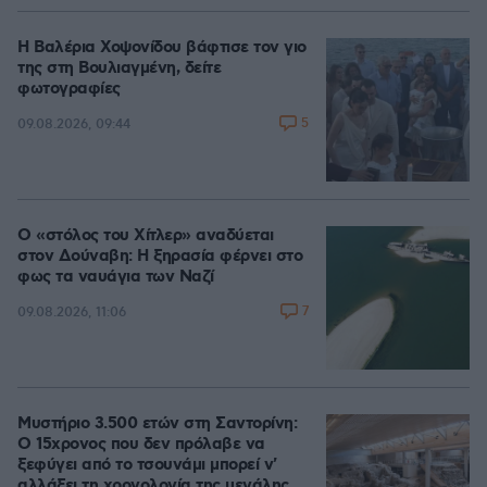
Η Βαλέρια Χοψονίδου βάφτισε τον γιο
της στη Βουλιαγμένη, δείτε
φωτογραφίες
5
09.08.2026, 09:44
Ο «στόλος του Χίτλερ» αναδύεται
στον Δούναβη: Η ξηρασία φέρνει στο
φως τα ναυάγια των Ναζί
7
09.08.2026, 11:06
Μυστήριο 3.500 ετών στη Σαντορίνη:
Ο 15χρονος που δεν πρόλαβε να
ξεφύγει από το τσουνάμι μπορεί ν'
αλλάξει τη χρονολογία της μεγάλης