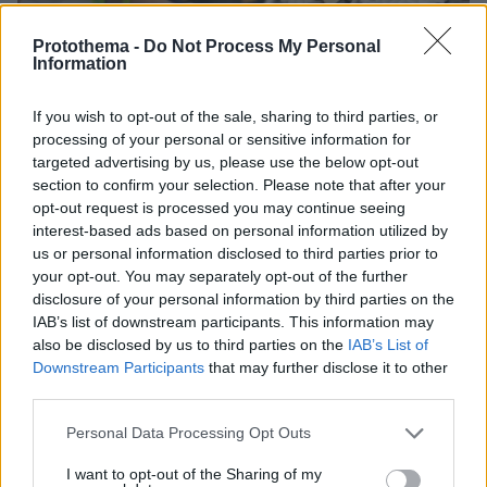
Protothema -
Do Not Process My Personal
Information
If you wish to opt-out of the sale, sharing to third parties, or
processing of your personal or sensitive information for
04.08.2026, 11:20
targeted advertising by us, please use the below opt-out
Πώς μια απλή ιδέα εξελίχθηκε σε κορυφαίο θεσμό
section to confirm your selection. Please note that after your
ρομποτικής στην Ελλάδα
opt-out request is processed you may continue seeing
interest-based ads based on personal information utilized by
06.08.2026, 10:52
us or personal information disclosed to third parties prior to
Από μαθητής, φοιτητής σε άλλη πόλη!
your opt-out. You may separately opt-out of the further
disclosure of your personal information by third parties on the
IAB’s list of downstream participants. This information may
26.07.2026, 09:54
also be disclosed by us to third parties on the
IAB’s List of
Επαγγελματική Εκπαίδευση & Εξειδίκευση: Το Mοντέλο που
σε Bάζει στην Aγορά Eργασίας
Downstream Participants
that may further disclose it to other
third parties.
Please note that this website/app uses one or more Google
Personal Data Processing Opt Outs
ΡΟΗ ΕΙΔΗΣΕΩΝ
services and may gather and store information including but
not limited to your visit or usage behaviour. You may click to
I want to opt-out of the Sharing of my