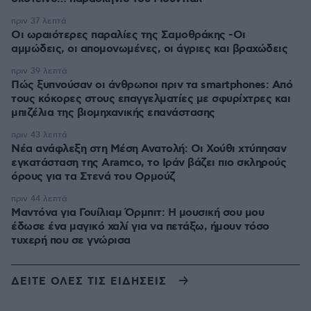
πριν 37 λεπτά
Οι ωραιότερες παραλίες της Σαμοθράκης -Οι
αμμώδεις, οι απομονωμένες, οι άγριες και βραχώδεις
πριν 39 λεπτά
Πώς ξυπνούσαν οι άνθρωποι πριν τα smartphones: Από
τους κόκορες στους επαγγελματίες με σφυρίχτρες και
μπιζέλια της βιομηχανικής επανάστασης
πριν 43 λεπτά
Νέα ανάφλεξη στη Μέση Ανατολή: Οι Χούθι χτύπησαν
εγκατάσταση της Aramco, το Ιράν βάζει πιο σκληρούς
όρους για τα Στενά του Ορμούζ
πριν 44 λεπτά
Μαντόνα για Γουίλιαμ Όρμπιτ: Η μουσική σου μου
έδωσε ένα μαγικό χαλί για να πετάξω, ήμουν τόσο
τυχερή που σε γνώρισα
ΔΕΙΤΕ ΟΛΕΣ ΤΙΣ ΕΙΔΗΣΕΙΣ