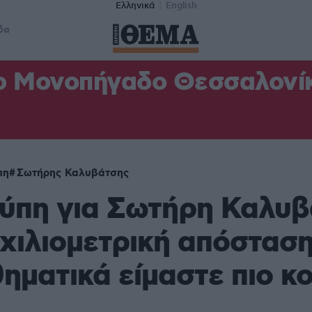
Ελληνικά
English
δα
ο Μονοπήγαδο Θεσσαλονίκη
πη
Σωτήρης Καλυβάτσης
ύπη για Σωτήρη Καλυβ
χιλιομετρική απόσταση
ηματικά είμαστε πιο κ