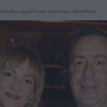
περνάει, είμαστε και καλύτερα, πρόσθεσε