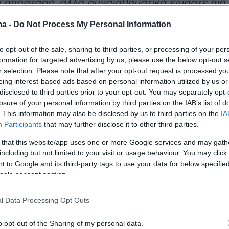
ή απόσταση, αλλά συναισθηματικά είμαστε πιο
οτέ. Κάθε μέρα που περνάει, είμαστε και
ma -
Do Not Process My Personal Information
 σημείωσε.
to opt-out of the sale, sharing to third parties, or processing of your per
formation for targeted advertising by us, please use the below opt-out s
r selection. Please note that after your opt-out request is processed y
εξήγησε πως η πιο σημαντική αξία που τους
eing interest-based ads based on personal information utilized by us or
ζευγάρι είναι η ελευθερία. «
Η βασική αξία που
disclosed to third parties prior to your opt-out. You may separately opt-
χέση μας και τους χαρακτήρες μας είναι η
losure of your personal information by third parties on the IAB’s list of
. This information may also be disclosed by us to third parties on the
IA
Είμαστε αρκετά χρόνια μαζί.
Participants
that may further disclose it to other third parties.
όμαστε ότι ταιριάζουμε πολύ στον τρόπο που
 that this website/app uses one or more Google services and may gath
ουμε τη ζωή. Είμαστε και οι δύο καλλιτέχνες,
including but not limited to your visit or usage behaviour. You may click 
ιά μας έχει πολλές και διαφορετικές
 to Google and its third-party tags to use your data for below specifi
 Σε αυτές τις απαιτήσεις ο ένας στηρίζει τον
ogle consent section.
λωσε.
l Data Processing Opt Outs
ντεο
o opt-out of the Sharing of my personal data.