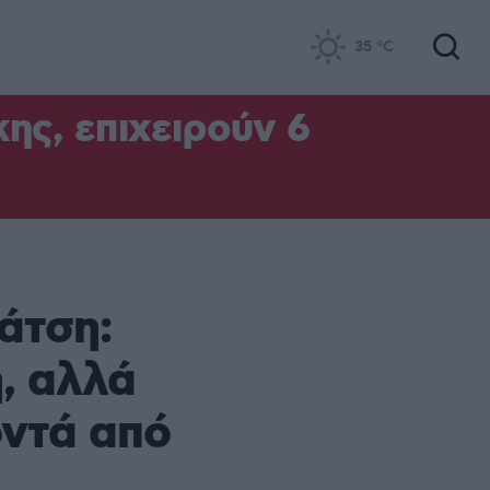
35
°C
ς, επιχειρούν 6
άτση:
, αλλά
οντά από