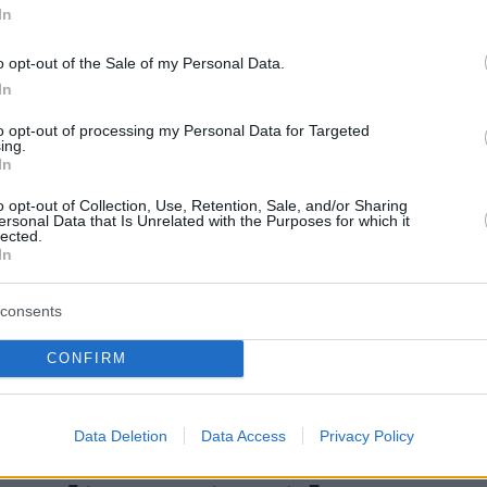
In
o opt-out of the Sale of my Personal Data.
In
to opt-out of processing my Personal Data for Targeted
ing.
In
o opt-out of Collection, Use, Retention, Sale, and/or Sharing
πική της πορεία, η Ηρώ Λούπη εξήγησε πως
ersonal Data that Is Unrelated with the Purposes for which it
lected.
 ουσιαστική εξέλιξη:
«Έχω διαβάσει πάρα
In
ογία, έχω κάνει πολλά σεμινάρια και τώρα
ι στο κομμάτι της αυτοβελτίωσης. Το"αξίζω-
consents
ίνεται" είναι κάτι που μου δίνει δύναμη. Μου
CONFIRM
α πολύ να εξελίσσομαι και σαν άνθρωπος.
σι είμαι και δεν αλλάζω" δεν μου άρεσε ποτέ».
Data Deletion
Data Access
Privacy Policy