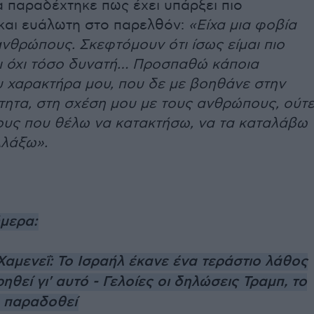
ια παραδέχτηκε πως έχει υπάρξει πιο
και ευάλωτη στο παρελθόν:
«Είχα μια φοβία
νθρώπους. Σκεφτόμουν ότι ίσως είμαι πιο
ι όχι τόσο δυνατή… Προσπαθώ κάποια
υ χαρακτήρα μου, που δε με βοηθάνε στην
τητα, στη σχέση μου με τους ανθρώπους, ούτ
ους που θέλω να κατακτήσω, να τα καταλάβω
λλάξω».
ήμερα:
Χαμενεΐ: Το Ισραήλ έκανε ένα τεράστιο λάθος
ρηθεί γι' αυτό - Γελοίες οι δηλώσεις Τραμπ, το
α παραδοθεί