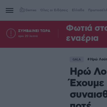
Games
Όλες οι Ειδήσεις
Ελλάδα
Πρωτοσέλι
Φωτιά στ
ΣΥΜΒΑΙΝΕΙ ΤΩΡΑ
εναέρια
πριν 20 λεπτά
Ηρώ Λού
GALA
Ηρώ Λο
Έχουμε 
συναισθ
ποτέ