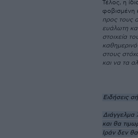
Τέλος, η ίδ
φοβισμένη 
προς τους α
ευάλωτη κα
στοιχεία το
καθημερινό
στους στόχ
και να τα α
Ειδήσεις σ
Διάγγελμα 
και θα τιμω
Ιράν δεν θ