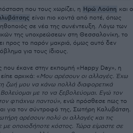
πόσταση που τους χωρίζει, η
Ηρώ Λούπη
και 
αλυβάτσης
είναι πιο κοντά από ποτέ, όπως
 ηθοποιός σε νέα της συνέντευξη. Λόγω των
ικών της υποχρεώσεων στη Θεσσαλονίκη, το
ει προς το παρόν μακριά, όμως αυτό δεν
όβλημα για τους ίδιους.
ς που έκανε στην εκπομπή «Happy Day», η
ίπε αρχικά: «
Μου αρέσουν οι αλλαγές. Έχω
στη ζωή μου να κάνω πολλά διαφορετικά
Βολεύομαι με το να ξεβολεύομαι. Εγώ τον
τον φτιάχνω παντού»,
ενώ πρόσθεσε πως το
 και για τον σύντροφό της, Σωτήρη Καλυβάτση.
ωτήρη αρέσουν πολύ οι αλλαγές και τις
ε με οποιοδήποτε κόστος. Τώρα είμαστε σε