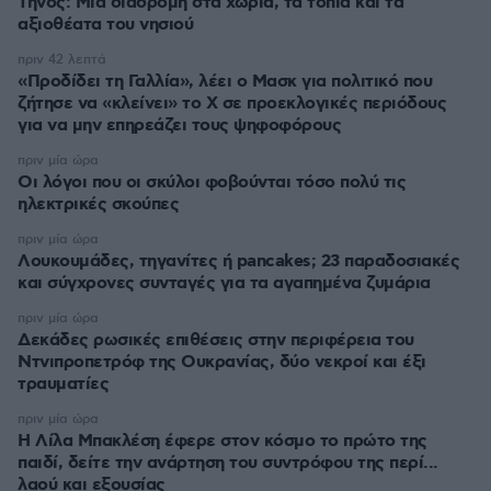
Τήνος: Μια διαδρομή στα χωριά, τα τοπία και τα
αξιοθέατα του νησιού
πριν 42 λεπτά
«Προδίδει τη Γαλλία», λέει ο Μασκ για πολιτικό που
ζήτησε να «κλείνει» το X σε προεκλογικές περιόδους
για να μην επηρεάζει τους ψηφοφόρους
πριν μία ώρα
Οι λόγοι που οι σκύλοι φοβούνται τόσο πολύ τις
ηλεκτρικές σκούπες
πριν μία ώρα
Λουκουμάδες, τηγανίτες ή pancakes; 23 παραδοσιακές
και σύγχρονες συνταγές για τα αγαπημένα ζυμάρια
πριν μία ώρα
Δεκάδες ρωσικές επιθέσεις στην περιφέρεια του
Ντνιπροπετρόφ της Ουκρανίας, δύο νεκροί και έξι
τραυματίες
πριν μία ώρα
Η Λίλα Μπακλέση έφερε στον κόσμο το πρώτο της
παιδί, δείτε την ανάρτηση του συντρόφου της περί...
λαού και εξουσίας