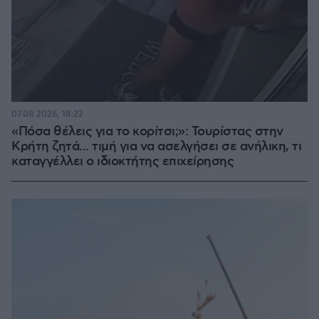
07.08.2026, 18:22
«Πόσα θέλεις για το κορίτσι;»: Τουρίστας στην
Κρήτη ζητά... τιμή για να ασελγήσει σε ανήλικη, τι
καταγγέλλει ο ιδιοκτήτης επιχείρησης