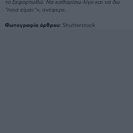
το ξεφορτωθώ. Να καθαρίσω λίγο και να δω
"ποια είμαι;"»,
ανέφερε.
Φωτογραφία άρθρου:
Shutterstock