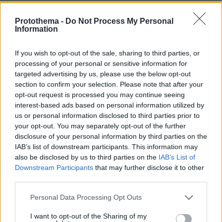
19.06.2025, 08:29
Ποτέ δεν ηταν ομόρφη, ενα πλαστικο
Protothema -
Do Not Process My Personal
παραφουσκωμενο πολυχρωμο μπαλονι ητανε.
Information
ΑΠΑΝΤΗΣΗ
If you wish to opt-out of the sale, sharing to third parties, or
Σε πιστευω αδερφη μου
processing of your personal or sensitive information for
19.06.2025, 10:16
targeted advertising by us, please use the below opt-out
section to confirm your selection. Please note that after your
Αν δεν ηταν ομορφη δεν θα χε κανει 100
opt-out request is processed you may continue seeing
εξωφυλλα και φωτογραφησεις. Ηταν ποστερ σε
interest-based ads based on personal information utilized by
καθε εφηβικο δωματιο τη δεκαετια του 1990.
us or personal information disclosed to third parties prior to
ΑΠΑΝΤΗΣΗ
your opt-out. You may separately opt-out of the further
disclosure of your personal information by third parties on the
IAB’s list of downstream participants. This information may
Αυτό ακριβώς!
also be disclosed by us to third parties on the
IAB’s List of
19.06.2025, 09:17
Downstream Participants
that may further disclose it to other
Έβλεπες άλλους ηθοποιούς που έπαιζαν μαζί της
third parties.
και έλεγες τι δουλειά έχει αυτή η φούσκα. Αν
ήταν όμορφη ή είχε κάποια γοητεία θα φαινόταν
Please note that this website/app uses one or more Google
Personal Data Processing Opt Outs
ακόμα και τώρα.
services and may gather and store information including but
not limited to your visit or usage behaviour. You may click to
I want to opt-out of the Sharing of my
ΑΠΑΝΤΗΣΗ