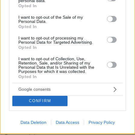
personal data.
grant or deny consent to Google and its third-party tags to
Opted In
use your data for below specified purposes in below Google
Νινος
consent section.
I want to opt-out of the Sale of my
Personal Data.
19.06.2025, 02:11
Opted In
Χωρίς make-up δεν λέει τίποτα. Φαντάσου να την
βλέπεις φτιαγμένη και μετά στο κρεββάτι άφτιαχτη.
I want to opt-out of processing my
Personal Data for Targeted Advertising.
Κανονικό σκιάχτρο.
Opted In
ΑΠΑΝΤΗΣΗ
I want to opt-out of Collection, Use,
Retention, Sale, and/or Sharing of my
Personal Data that Is Unrelated with the
Purposes for which it was collected.
Opted In
Τόμι Λη
Google consents
19.06.2025, 01:08
Συγνώμη, εσύ δεν έγινες διάσημη φουσκώνοντάς τα;
CONFIRM
ΑΠΑΝΤΗΣΗ
Γκόλουμ
Data Deletion
Data Access
Privacy Policy
19.06.2025, 00:10