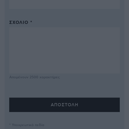
ΣΧΌΛΙΟ *
Απομένουν
2500
χαρακτήρες
* Υποχρεωτικά πεδία