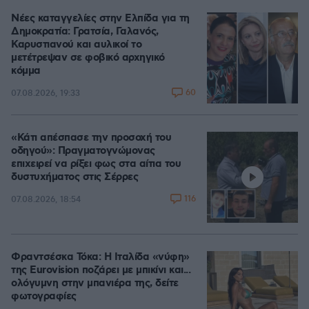
Νέες καταγγελίες στην Ελπίδα για τη
Δημοκρατία: Γρατσία, Γαλανός,
Καρυστιανού και αυλικοί το
μετέτρεψαν σε φοβικό αρχηγικό
κόμμα
60
07.08.2026, 19:33
«Κάτι απέσπασε την προσοχή του
οδηγού»: Πραγματογνώμονας
επιχειρεί να ρίξει φως στα αίτια του
δυστυχήματος στις Σέρρες
116
07.08.2026, 18:54
Φραντσέσκα Τόκα: Η Ιταλίδα «νύφη»
της Eurovision ποζάρει με μπικίνι και...
ολόγυμνη στην μπανιέρα της, δείτε
φωτογραφίες