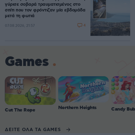
γύρισε σοβαρά τραυματισμένος στο
σπίτι που τον φρόντιζαν μία εβδομάδα
μετά τη φωτιά
4
07.08.2026, 21:57
Games
Northern Heights
Candy Bub
Cut The Rope
ΔΕΙΤΕ ΟΛΑ ΤΑ GAMES