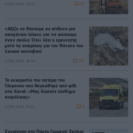
25
07.08.2026, 20:57
«Άξιζε να θέσουμε σε κίνδυνο μια
οικογένεια λύκων, για να σώσουμε
έναν σκύλο; Όχι» λέει ο ερευνητής
μετά τις επικρίσεις για τον θάνατο του
λευκού κουταβιού
101
07.08.2026, 18:54
Το ευχαριστώ του πατέρα του
13χρονου που δαγκώθηκε από φίδι
στα Χανιά: «Μας δώσατε αίσθημα
ασφάλειας»
3
07.08.2026, 10:26
Συγκίνηση στο Πόρτο Γερμενό: Σκύλος