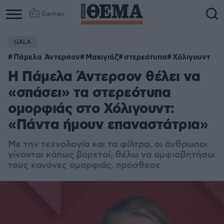
Games
GALA
Column
Column
Πάμελα Άντερσον
Μακιγιάζ
στερεότυπα
Χόλιγουντ
1
2
Η Πάμελα Άντερσον θέλει να
«σπάσει» τα στερεότυπα
ομορφιάς στο Χόλιγουντ:
«Πάντα ήμουν επαναστάτρια»
Με την τεχνολογία και τα φίλτρα, οι άνθρωποι
γίνονται κάπως βαρετοί, θέλω να αμφισβητήσω
τους κανόνες ομορφιάς, πρόσθεσε