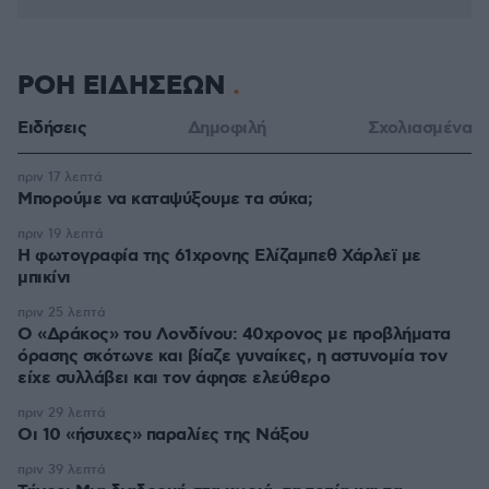
ΡΟΗ ΕΙΔΗΣΕΩΝ
Ειδήσεις
Δημοφιλή
Σχολιασμένα
πριν 17 λεπτά
Μπορούμε να καταψύξουμε τα σύκα;
πριν 19 λεπτά
Η φωτογραφία της 61χρονης Ελίζαμπεθ Χάρλεϊ με
μπικίνι
πριν 25 λεπτά
Ο «Δράκος» του Λονδίνου: 40χρονος με προβλήματα
όρασης σκότωνε και βίαζε γυναίκες, η αστυνομία τον
είχε συλλάβει και τον άφησε ελεύθερο
πριν 29 λεπτά
Οι 10 «ήσυχες» παραλίες της Νάξου
πριν 39 λεπτά