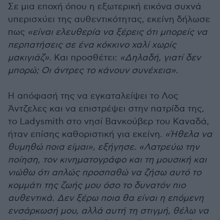
Σε μια εποχή όπου η εξωτερική εικόνα συχνά
υπερισχύει της αυθεντικότητας, εκείνη δήλωσε
πως
«είναι ελευθερία να ξέρεις ότι μπορείς να
περπατήσεις σε ένα κόκκινο χαλί χωρίς
μακιγιάζ»
. Και προσθέτει:
«Δηλαδή, γιατί δεν
μπορώ; Οι άντρες το κάνουν συνέχεια».
Η απόφασή της να εγκαταλείψει το Λος
Άντζελες και να επιστρέψει στην πατρίδα της,
το Ladysmith στο νησί Βανκούβερ του Καναδά,
ήταν επίσης καθοριστική για εκείνη.
«Ήθελα να
θυμηθώ ποια είμαι», εξήγησε. «Λατρεύω την
ποίηση, τον κινηματογράφο και τη μουσική και
νιώθω ότι απλώς προσπαθώ να ζήσω αυτό το
κομμάτι της ζωής μου όσο το δυνατόν πιο
αυθεντικά. Δεν ξέρω ποια θα είναι η επόμενη
ενσάρκωσή μου, αλλά αυτή τη στιγμή, θέλω να