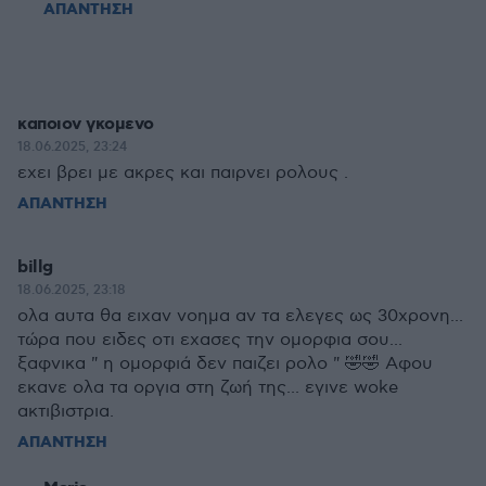
ΑΠΑΝΤΗΣΗ
καποιον γκομενο
18.06.2025, 23:24
εχει βρει με ακρες και παιρνει ρολους .
ΑΠΑΝΤΗΣΗ
billg
18.06.2025, 23:18
ολα αυτα θα ειχαν νοημα αν τα ελεγες ως 30χρονη...
τώρα που ειδες οτι εχασες την ομορφια σου...
ξαφνικα " η ομορφιά δεν παιζει ρολο " 🤣🤣 Αφου
εκανε ολα τα οργια στη ζωή της... εγινε woke
ακτιβιστρια.
ΑΠΑΝΤΗΣΗ