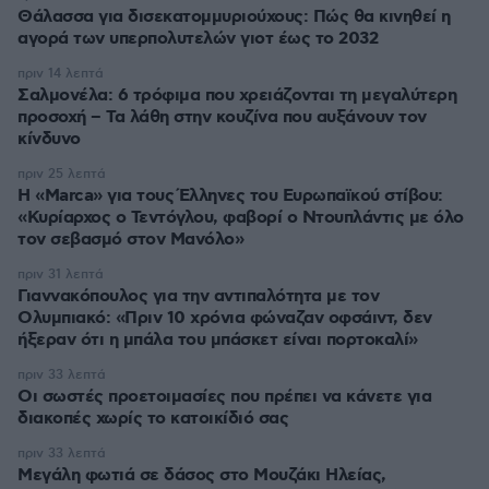
Θάλασσα για δισεκατομμυριούχους: Πώς θα κινηθεί η
αγορά των υπερπολυτελών γιοτ έως το 2032
πριν 14 λεπτά
Σαλμονέλα: 6 τρόφιμα που χρειάζονται τη μεγαλύτερη
προσοχή – Τα λάθη στην κουζίνα που αυξάνουν τον
κίνδυνο
πριν 25 λεπτά
Η «Marca» για τους Έλληνες του Ευρωπαϊκού στίβου:
«Κυρίαρχος ο Τεντόγλου, φαβορί ο Ντουπλάντις με όλο
τον σεβασμό στον Μανόλο»
πριν 31 λεπτά
Γιαννακόπουλος για την αντιπαλότητα με τον
Ολυμπιακό: «Πριν 10 χρόνια φώναζαν οφσάιντ, δεν
ήξεραν ότι η μπάλα του μπάσκετ είναι πορτοκαλί»
πριν 33 λεπτά
Οι σωστές προετοιμασίες που πρέπει να κάνετε για
διακοπές χωρίς το κατοικίδιό σας
πριν 33 λεπτά
Μεγάλη φωτιά σε δάσος στο Μουζάκι Ηλείας,