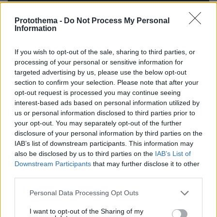
Protothema -
Do Not Process My Personal
Information
If you wish to opt-out of the sale, sharing to third parties, or
processing of your personal or sensitive information for
targeted advertising by us, please use the below opt-out
section to confirm your selection. Please note that after your
opt-out request is processed you may continue seeing
interest-based ads based on personal information utilized by
us or personal information disclosed to third parties prior to
your opt-out. You may separately opt-out of the further
disclosure of your personal information by third parties on the
IAB’s list of downstream participants. This information may
also be disclosed by us to third parties on the
IAB’s List of
Downstream Participants
that may further disclose it to other
third parties.
Please note that this website/app uses one or more Google
Personal Data Processing Opt Outs
services and may gather and store information including but
Ο δάσκαλος των νεότερων γενεών
not limited to your visit or usage behaviour. You may click to
I want to opt-out of the Sharing of my