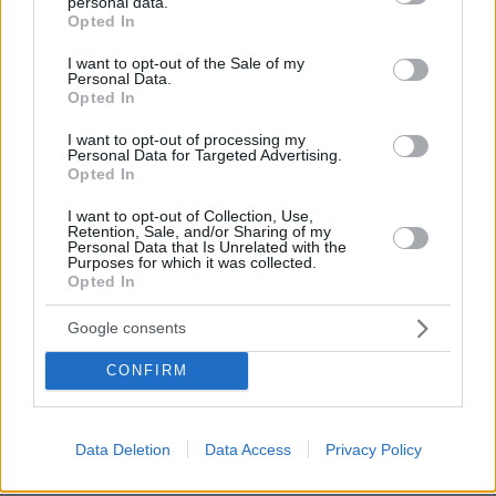
personal data.
grant or deny consent to Google and its third-party tags to
Opted In
use your data for below specified purposes in below Google
Εκτός από δεξιοτέχνης, ο Πετρολούκας
consent section.
I want to opt-out of the Sale of my
Χαλκιάς υπήρξε και μεγάλος δάσκαλος. Δίδαξε
Personal Data.
Opted In
δεκάδες νεότερους μουσικούς, μεταφέροντας
όχι μόνο την τεχνική, αλλά και τη φιλοσοφία
I want to opt-out of processing my
Personal Data for Targeted Advertising.
της ηπειρώτικης μουσικής, που βασίζεται στη
Opted In
λιτότητα, τη συγκίνηση και το βίωμα. Ανάμεσα
I want to opt-out of Collection, Use,
στους μαθητές του ξεχωρίζουν σημερινοί
Retention, Sale, and/or Sharing of my
κλαρινετίστες, λαουτιέρηδες και τραγουδιστές
Personal Data that Is Unrelated with the
Purposes for which it was collected.
που συνεχίζουν την παράδοση με σεβασμό και
Opted In
αυθεντικότητα.
Google consents
Ο ίδιος θεωρούσε πάντα πως το κλαρίνο είναι
CONFIRM
«φωνή της ψυχής». «Δεν παίζεις κλαρίνο,
μιλάς με το κλαρίνο», έλεγε χαρακτηριστικά,
θέλοντας να δείξει ότι το όργανο δεν είναι
Data Deletion
Data Access
Privacy Policy
απλώς ένα τεχνικό μέσο, αλλά προέκταση του