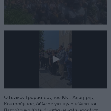
0
seconds
of
40
seconds
0
seconds
Ο Γενικός Γραμματέας του ΚΚΕ Δημήτρης
of
56
Κουτσούμπας, δήλωσε για την απώλεια του
seconds
Πετρολούκα Χαλκιά:
«Μια μεγάλη υπόκλιση,