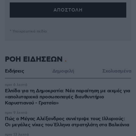
* Υποχρεωτικά πεδία
ΡΟΗ ΕΙΔΗΣΕΩΝ
Ειδήσεις
Δημοφιλή
Σχολιασμένα
πριν 6 λεπτά
Ελπίδα για τη Δημοκρατία: Νέα παραίτηση με αιχμές για
«απολυταρχικά προσωποπαγές διευθυντήριο
Καρυστιανού - Γρατσία»
πριν 9 λεπτά
Πώς ο Μέγας Αλέξανδρος συνέτριψε τους Ιλλυριούς:
Οι μεγάλες νίκες του Έλληνα στρατηλάτη στα Βαλκάνια
πριν 13 λεπτά