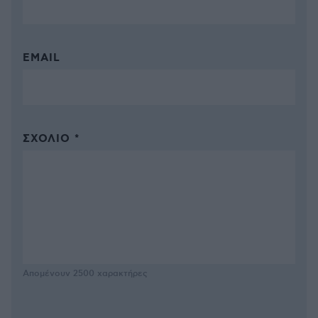
EMAIL
ΣΧΌΛΙΟ *
Απομένουν
2500
χαρακτήρες