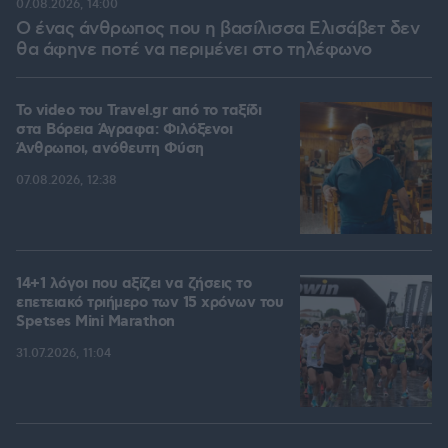
07.08.2026, 14:00
Ο ένας άνθρωπος που η βασίλισσα Ελισάβετ δεν
θα άφηνε ποτέ να περιμένει στο τηλέφωνο
To video του Travel.gr από το ταξίδι
στα Βόρεια Άγραφα: Φιλόξενοι
Άνθρωποι, ανόθευτη Φύση
07.08.2026, 12:38
14+1 λόγοι που αξίζει να ζήσεις το
επετειακό τριήμερο των 15 χρόνων του
Spetses Mini Marathon
31.07.2026, 11:04