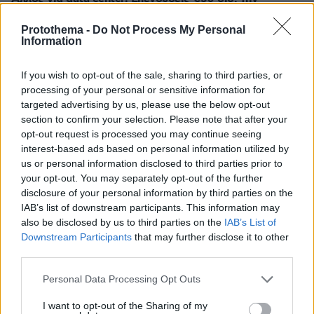
ερχόμενη δεκαετία
Protothema -
Do Not Process My Personal
πριν 26 λεπτά
Information
Παρ' ολίγον τραγωδία στη Μαγνησία, «ακυβέρνητο»
φορτηγό έκοψε στύλο ηλεκτροδότησης και
If you wish to opt-out of the sale, sharing to third parties, or
προσέκρουσε σε πολυκατοικία
processing of your personal or sensitive information for
πριν 29 λεπτά
targeted advertising by us, please use the below opt-out
Οι ευχές της Κωνσταντίνας Ευρυπίδου στον Φίλιππο
section to confirm your selection. Please note that after your
Μιχόπουλο για τα γενέθλιά του: Κάποιοι άνθρωποι
opt-out request is processed you may continue seeing
απλώς κάνουν τη ζωή πιο όμορφη
interest-based ads based on personal information utilized by
us or personal information disclosed to third parties prior to
your opt-out. You may separately opt-out of the further
ΔΕΙΤΕ ΟΛΕΣ ΤΙΣ ΕΙΔΗΣΕΙΣ
disclosure of your personal information by third parties on the
IAB’s list of downstream participants. This information may
also be disclosed by us to third parties on the
IAB’s List of
Downstream Participants
that may further disclose it to other
ΤΑ ΠΙΟ ΔΗΜΟΦΙΛΗ
third parties.
Please note that this website/app uses one or more Google
Personal Data Processing Opt Outs
services and may gather and store information including but
not limited to your visit or usage behaviour. You may click to
I want to opt-out of the Sharing of my