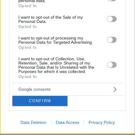
personal data.
grant or deny consent to Google and its third-party tags to
Opted In
use your data for below specified purposes in below Google
consent section.
I want to opt-out of the Sale of my
Personal Data.
Opted In
I want to opt-out of processing my
Personal Data for Targeted Advertising.
Opted In
I want to opt-out of Collection, Use,
Retention, Sale, and/or Sharing of my
Personal Data that Is Unrelated with the
Purposes for which it was collected.
Opted In
Google consents
CONFIRM
07.08.2026, 18:22
«Πόσα θέλεις για το κορίτσι;»: Τουρίστας στην
Data Deletion
Data Access
Privacy Policy
Κρήτη ζητά... τιμή για να ασελγήσει σε ανήλικη, τι
καταγγέλλει ο ιδιοκτήτης επιχείρησης