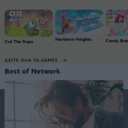
Northern Heights
Candy Bub
Cut The Rope
ΔΕΙΤΕ ΟΛΑ ΤΑ GAMES
Best of Network