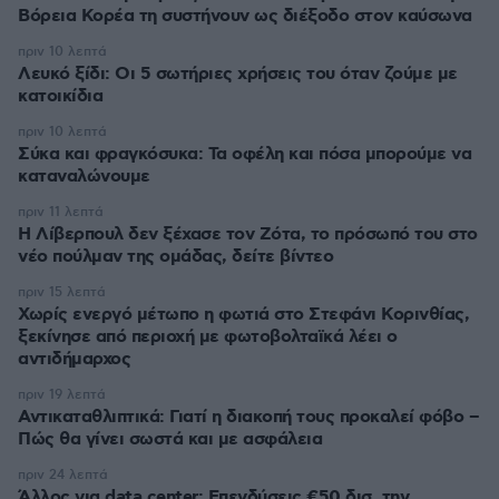
Βόρεια Κορέα τη συστήνουν ως διέξοδο στον καύσωνα
πριν 10 λεπτά
Λευκό ξίδι: Οι 5 σωτήριες χρήσεις του όταν ζούμε με
κατοικίδια
πριν 10 λεπτά
Σύκα και φραγκόσυκα: Τα οφέλη και πόσα μπορούμε να
καταναλώνουμε
πριν 11 λεπτά
Η Λίβερπουλ δεν ξέχασε τον Ζότα, το πρόσωπό του στο
νέο πούλμαν της ομάδας, δείτε βίντεο
πριν 15 λεπτά
Χωρίς ενεργό μέτωπο η φωτιά στο Στεφάνι Κορινθίας,
ξεκίνησε από περιοχή με φωτοβολταϊκά λέει ο
αντιδήμαρχος
πριν 19 λεπτά
Αντικαταθλιπτικά: Γιατί η διακοπή τους προκαλεί φόβο –
Πώς θα γίνει σωστά και με ασφάλεια
πριν 24 λεπτά
Άλλος για data center; Επενδύσεις €50 δισ. την