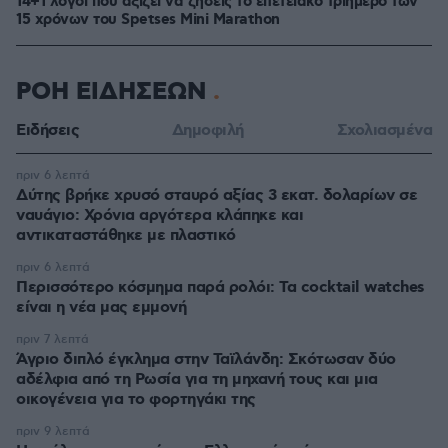
14+1 λόγοι που αξίζει να ζήσεις το επετειακό τριήμερο των
15 χρόνων του Spetses Mini Marathon
ΡΟΗ ΕΙΔΗΣΕΩΝ
Ειδήσεις
Δημοφιλή
Σχολιασμένα
πριν 6 λεπτά
Δύτης βρήκε χρυσό σταυρό αξίας 3 εκατ. δολαρίων σε
ναυάγιο: Χρόνια αργότερα κλάπηκε και
αντικαταστάθηκε με πλαστικό
πριν 6 λεπτά
Περισσότερο κόσμημα παρά ρολόι: Τα cocktail watches
είναι η νέα μας εμμονή
πριν 7 λεπτά
Άγριο διπλό έγκλημα στην Ταϊλάνδη: Σκότωσαν δύο
αδέλφια από τη Ρωσία για τη μηχανή τους και μια
οικογένεια για το φορτηγάκι της
πριν 9 λεπτά