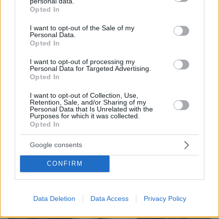
personal data.
53.000 δολάρια
grant or deny consent to Google and its third-party tags to
Opted In
use your data for below specified purposes in below Google
consent section.
I want to opt-out of the Sale of my
ΔΕΙΤΕ ΟΛΕΣ ΤΙΣ ΕΙΔΗΣΕΙΣ
Personal Data.
Opted In
I want to opt-out of processing my
Personal Data for Targeted Advertising.
ΤΑ ΠΙΟ ΔΗΜΟΦΙΛΗ
Opted In
I want to opt-out of Collection, Use,
Retention, Sale, and/or Sharing of my
Personal Data that Is Unrelated with the
Purposes for which it was collected.
Opted In
Google consents
CONFIRM
Data Deletion
Data Access
Privacy Policy