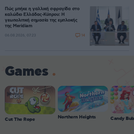
Πώς μπήκε η γαλλική σφραγίδα στο
καλώδιο Ελλάδας-Κύπρου: Η
γεωπολιτική σημασία της εμπλοκής
της Meridiam
14
06.08.2026, 07:23
Games
Northern Heights
Candy Bub
Cut The Rope