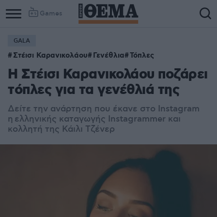
Games
GALA
Στέισι Καρανικολάου
Γενέθλια
Τόπλες
H Στέισι Καρανικολάου ποζάρει
τόπλες για τα γενέθλιά της
Δείτε την ανάρτηση που έκανε στο Instagram
η
ελληνικής καταγωγής Ιnstagrammer και
κολλητή της Κάιλι Τζένερ