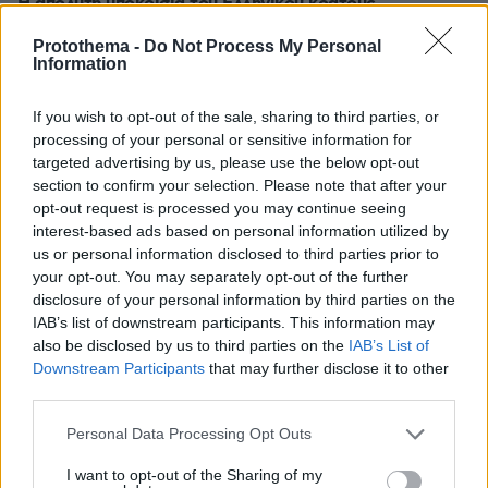
Η απόλυτη υποκρισία του Ελληνικού κράτους
ΓΙΑΝΝΗΣ ΣΕΡΕΤΗΣ
Protothema -
Do Not Process My Personal
πριν 9 λεπτά
Information
Τεράστιο πρόβλημα στη μεσαία γραμμή, αποδοκιμασίες,
πίεση και εναλλακτικές
If you wish to opt-out of the sale, sharing to third parties, or
processing of your personal or sensitive information for
πριν 9 λεπτά
Μετέτρεψαν χωράφι στη Χαλκηδόνα Θεσσαλονίκης σε
targeted advertising by us, please use the below opt-out
χωματερή με μπάζα από ανακαινίσεις, δύο συλλήψεις
section to confirm your selection. Please note that after your
opt-out request is processed you may continue seeing
πριν 10 λεπτά
interest-based ads based on personal information utilized by
Το μυστήριο με το «rainbow baby» λύθηκε μετά από 65
us or personal information disclosed to third parties prior to
χρόνια: Η πιο συγκινητική ιστορία υιοθεσίας
your opt-out. You may separately opt-out of the further
πριν 10 λεπτά
disclosure of your personal information by third parties on the
Συνεχίζει να γράφει ιστορία ο Άλεν: «Σέρβιρε» τον
IAB’s list of downstream participants. This information may
Μέσι σε εντυπωσιακή εμφάνιση με 3 ασίστ
also be disclosed by us to third parties on the
IAB’s List of
Downstream Participants
that may further disclose it to other
πριν 10 λεπτά
third parties.
Κράζεις, θαυμάζεις - Ξεπούλησε αυτό το αυτοκίνητο
Please note that this website/app uses one or more Google
πριν 17 λεπτά
Personal Data Processing Opt Outs
Ιλαρά: Ακριβό το τίμημα της χαμηλής εμβολιαστικής
services and may gather and store information including but
κάλυψης στις ΗΠΑ – Κάθε κρούσμα κοστίζει πάνω από
not limited to your visit or usage behaviour. You may click to
I want to opt-out of the Sharing of my