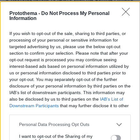
Liga, δείτε το γκολ
Protothema -
Do Not Process My Personal
08.08.2026, 03:00
Information
Ο Τραμπ προσφεύγει στο Ανώτατο Δικαστήριο: «Εθνική
ντροπή» το μπλόκο στην αίθουσα χορού του Λευκού
Οίκου
If you wish to opt-out of the sale, sharing to third parties, or
processing of your personal or sensitive information for
08.08.2026, 02:28
targeted advertising by us, please use the below opt-out
Ορκίστηκε πρόεδρος της Κολομβίας ο Αμπελάρδο ντε
section to confirm your selection. Please note that after your
λα Εσπριέγια, δείτε βίντεο
opt-out request is processed you may continue seeing
interest-based ads based on personal information utilized by
08.08.2026, 01:56
Αποκαλύψεις Telegraph για τον Ινφαντίνο: Η εξαψήφια
us or personal information disclosed to third parties prior to
αποζημίωση σε πρώην εργαζόμενη της UEFA και η
your opt-out. You may separately opt-out of the further
φερόμενη σχέση τους
disclosure of your personal information by third parties on the
IAB’s list of downstream participants. This information may
08.08.2026, 01:25
also be disclosed by us to third parties on the
IAB’s List of
Ρωσία για το drone με εκρηκτικά σε γερμανικό
Downstream Participants
that may further disclose it to other
αεροδρόμιο: «Βιαστικά στημένη προβοκάτσια»
third parties.
08.08.2026, 01:00
Please note that this website/app uses one or more Google
Ιδέες για πρωινό έτοιμο από το βράδυ: Εύκολες και
Personal Data Processing Opt Outs
θρεπτικές επιλογές για κάθε μέρα
services and may gather and store information including but
not limited to your visit or usage behaviour. You may click to
I want to opt-out of the Sharing of my