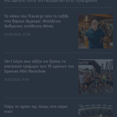
θα άφηνε ποτέ να περιμένει στο τηλέφωνο
To video του Travel.gr από το ταξίδι
στα Βόρεια Άγραφα: Φιλόξενοι
Άνθρωποι, ανόθευτη Φύση
07.08.2026, 12:38
14+1 λόγοι που αξίζει να ζήσεις το
επετειακό τριήμερο των 15 χρόνων του
Spetses Mini Marathon
31.07.2026, 11:04
Πάρε το τιμόνι της τύχης στα χέρια
σου!