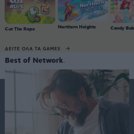
Northern Heights
Candy Bub
Cut The Rope
ΔΕΙΤΕ ΟΛΑ ΤΑ GAMES
Best of Network