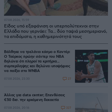
07.08.2026, 15:59
Είδος υπό εξαφάνιση οι υπερπολύτεκνοι στην
Ελλάδα που γερνάει: Τα... δύο ταψιά μεσημεριανό,
τα επιδόματα, η καθημερινότητά τους
Βάλθηκε να τρελάνει κόσμο ο Καντέρ:
Ο Τούρκος πρώην σέντερ του NBA
δηλώνει ότι πληροί τα κριτήρια...
συμπερίληψης και δηλώνει υποψήφιος
να παίξει στο WNBA
27
07.08.2026, 23:30
Άλλος για data center; Επενδύσεις
€50 δισ. την ερχόμενη δεκαετία
327
07.08.2026, 20:16