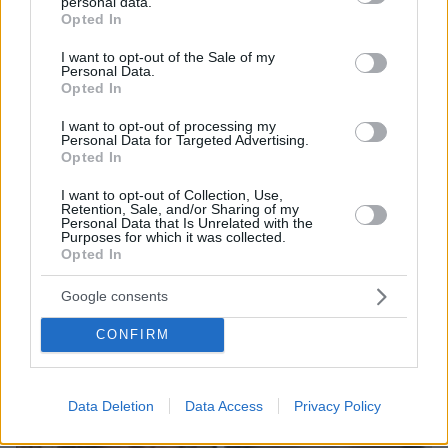
08.08.2026, 00:50
personal data.
grant or deny consent to Google and its third-party tags to
Ρωσικό πλήγμα προκάλεσε ζημιές σε γήπεδο στην
Opted In
use your data for below specified purposes in below Google
Οδησσό μία ημέρα πριν από αγώνα πρωταθλήματος,
consent section.
I want to opt-out of the Sale of my
δείτε βίντεο
Personal Data.
Opted In
08.08.2026, 00:30
Είδατε σαμιαμίδι στο σπίτι σας; Γιατί δεν πρέπει να το
I want to opt-out of processing my
σκοτώσετε
Personal Data for Targeted Advertising.
Opted In
ΔΕΙΤΕ ΟΛΕΣ ΤΙΣ ΕΙΔΗΣΕΙΣ
I want to opt-out of Collection, Use,
Retention, Sale, and/or Sharing of my
Personal Data that Is Unrelated with the
Purposes for which it was collected.
Opted In
ΤΑ ΠΙΟ ΔΗΜΟΦΙΛΗ
Google consents
CONFIRM
Data Deletion
Data Access
Privacy Policy