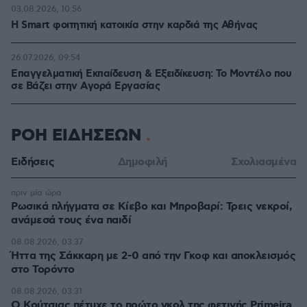
03.08.2026, 10:56
Η Smart φοιτητική κατοικία στην καρδιά της Αθήνας
26.07.2026, 09:54
Επαγγελματική Εκπαίδευση & Εξειδίκευση: Το Mοντέλο που
σε Bάζει στην Aγορά Eργασίας
ΡΟΗ ΕΙΔΗΣΕΩΝ
Ειδήσεις
Δημοφιλή
Σχολιασμένα
πριν μία ώρα
Ρωσικά πλήγματα σε Κίεβο και Μπροβαρί: Τρεις νεκροί,
ανάμεσά τους ένα παιδί
08.08.2026, 03:37
Ήττα της Σάκκαρη με 2-0 από την Γκοφ και αποκλεισμός
στο Τορόντο
08.08.2026, 03:31
Ο Κούτσιας πέτυχε το πρώτο γκολ της φετινής Primeira