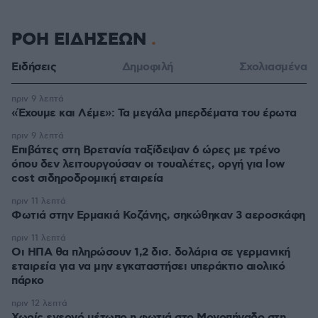
ΡΟΗ ΕΙΔΗΣΕΩΝ
Ειδήσεις
Δημοφιλή
Σχολιασμένα
πριν 9 λεπτά
«Έχουμε και Λέμε»: Τα μεγάλα μπερδέματα του έρωτα
πριν 9 λεπτά
Επιβάτες στη Βρετανία ταξίδεψαν 6 ώρες με τρένο
όπου δεν λειτουργούσαν οι τουαλέτες, οργή για low
cost σιδηροδρομική εταιρεία
πριν 11 λεπτά
Φωτιά στην Ερμακιά Κοζάνης, σηκώθηκαν 3 αεροσκάφη
πριν 11 λεπτά
Οι ΗΠΑ θα πληρώσουν 1,2 δισ. δολάρια σε γερμανική
εταιρεία για να μην εγκαταστήσει υπεράκτιο αιολικό
πάρκο
πριν 12 λεπτά
Χωρίς ενεργό μέτωπο η φωτιά στο Μονοπήγαδο στη