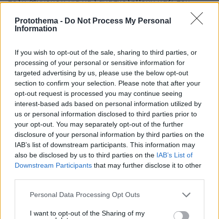
πολύ @γγούρω για να ξανασχοληθούν μαζί σου.
ΑΠΑΝΤΗΣΗ
Protothema -
Do Not Process My Personal
Information
Σούπερ
If you wish to opt-out of the sale, sharing to third parties, or
29.05.2025, 17:09
processing of your personal or sensitive information for
Θεάρα...
targeted advertising by us, please use the below opt-out
ΑΠΑΝΤΗΣΗ
section to confirm your selection. Please note that after your
opt-out request is processed you may continue seeing
interest-based ads based on personal information utilized by
us or personal information disclosed to third parties prior to
your opt-out. You may separately opt-out of the further
Σφάζονται τα κανάλια
disclosure of your personal information by third parties on the
29.05.2025, 17:06
IAB’s list of downstream participants. This information may
Ποια θέση να φας, βρε κακομοίρα; Τυχερή θα είσαι
also be disclosed by us to third parties on the
IAB’s List of
αν βρεις να χωθείς σε κανένα πάνελ. Αφού όπου κι
Downstream Participants
that may further disclose it to other
third parties.
αν πήγες, τελευταία τερμάτισες.
ΑΠΑΝΤΗΣΗ
Please note that this website/app uses one or more Google
Personal Data Processing Opt Outs
services and may gather and store information including but
not limited to your visit or usage behaviour. You may click to
I want to opt-out of the Sharing of my
Αν δεν σε είχαν.......