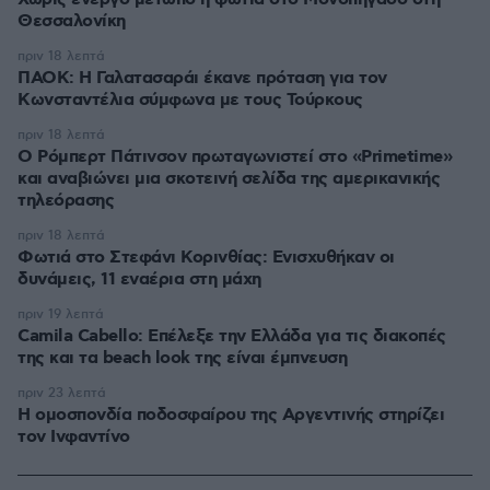
Θεσσαλονίκη
πριν 18 λεπτά
ΠΑΟΚ: Η Γαλατασαράι έκανε πρόταση για τον
Κωνσταντέλια σύμφωνα με τους Τούρκους
πριν 18 λεπτά
Ο Ρόμπερτ Πάτινσον πρωταγωνιστεί στο «Primetime»
και αναβιώνει μια σκοτεινή σελίδα της αμερικανικής
τηλεόρασης
πριν 18 λεπτά
Φωτιά στο Στεφάνι Κορινθίας: Ενισχυθήκαν οι
δυνάμεις, 11 εναέρια στη μάχη
πριν 19 λεπτά
Camila Cabello: Επέλεξε την Ελλάδα για τις διακοπές
της και τα beach look της είναι έμπνευση
πριν 23 λεπτά
Η ομοσπονδία ποδοσφαίρου της Αργεντινής στηρίζει
τον Ινφαντίνο