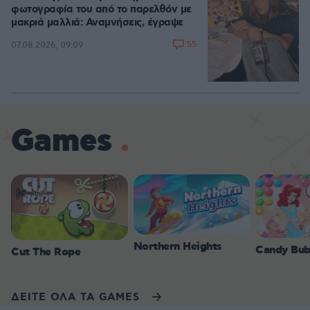
φωτογραφία του από το παρελθόν με
μακριά μαλλιά: Αναμνήσεις, έγραψε
55
07.08.2026, 09:09
Games
Northern Heights
Candy Bub
Cut The Rope
ΔΕΙΤΕ ΟΛΑ ΤΑ GAMES