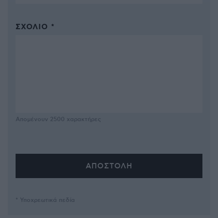
ΣΧΌΛΙΟ *
Απομένουν
2500
χαρακτήρες
* Υποχρεωτικά πεδία