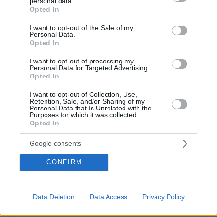
personal data.
grant or deny consent to Google and its third-party tags to
Opted In
29.05.2025, 17:06
use your data for below specified purposes in below Google
βάλει στο ψυγείο, με χαρά θα το έκανες, καλή μου.
consent section.
I want to opt-out of the Sale of my
Personal Data.
ΑΠΑΝΤΗΣΗ
Opted In
I want to opt-out of processing my
Personal Data for Targeted Advertising.
ΦΟΡΤΩΣΗ ΠΕΡΙΣΣΟΤΕΡΩΝ ΣΧΟΛΙΩΝ
Opted In
I want to opt-out of Collection, Use,
Retention, Sale, and/or Sharing of my
ΠΡΟΣΘΗΚΗ ΣΧΟΛΙΟΥ
Personal Data that Is Unrelated with the
Purposes for which it was collected.
Opted In
ΌΝΟΜΑ *
Google consents
CONFIRM
EMAIL
Data Deletion
Data Access
Privacy Policy