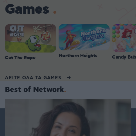
Games
Northern Heights
Candy Bub
Cut The Rope
ΔΕΙΤΕ ΟΛΑ ΤΑ GAMES
Best of Network