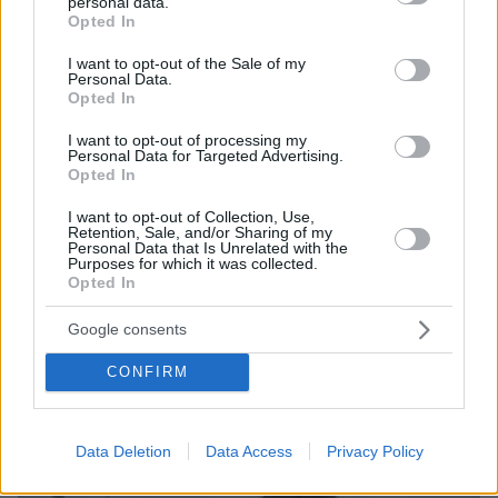
personal data.
κτηνοτρόφους για ευλογιά, πανώλη και αφθώδη πυρετό
grant or deny consent to Google and its third-party tags to
Opted In
use your data for below specified purposes in below Google
πριν 21 λεπτά
consent section.
I want to opt-out of the Sale of my
Λέτε «ευχαριστώ» ακόμη και για τα πιο μικρά; Τι
Personal Data.
αποκαλύπτει αυτή η συνήθεια για τον χαρακτήρα σας
Opted In
πριν 23 λεπτά
I want to opt-out of processing my
Δείτε πού χρησιμεύει η μαγειρική σόδα αν έχετε
Personal Data for Targeted Advertising.
κατοικίδια- Τι χρειάζεται να προσέξετε
Opted In
πριν 25 λεπτά
I want to opt-out of Collection, Use,
Χατζηβασιλείου: Ψήφος εμπιστοσύνης στην Ελλάδα η
Retention, Sale, and/or Sharing of my
Personal Data that Is Unrelated with the
είσοδος της Meridiam στο GSI
Purposes for which it was collected.
Opted In
ΔΕΙΤΕ ΟΛΕΣ ΤΙΣ ΕΙΔΗΣΕΙΣ
Google consents
CONFIRM
ΤΑ ΠΙΟ ΔΗΜΟΦΙΛΗ
Data Deletion
Data Access
Privacy Policy