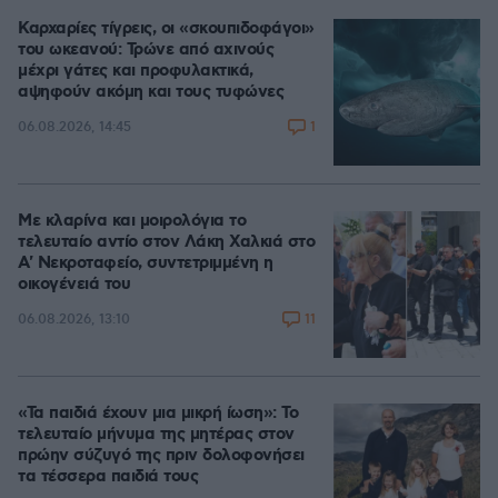
Καρχαρίες τίγρεις, οι «σκουπιδοφάγοι»
του ωκεανού: Τρώνε από αχινούς
μέχρι γάτες και προφυλακτικά,
αψηφούν ακόμη και τους τυφώνες
1
06.08.2026, 14:45
Με κλαρίνα και μοιρολόγια το
τελευταίο αντίο στον Λάκη Χαλκιά στο
A' Νεκροταφείο, συντετριμμένη η
οικογένειά του
11
06.08.2026, 13:10
«Τα παιδιά έχουν μια μικρή ίωση»: Το
τελευταίο μήνυμα της μητέρας στον
πρώην σύζυγό της πριν δολοφονήσει
τα τέσσερα παιδιά τους