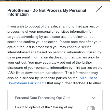
πριν 9 λεπτά
Protothema -
Do Not Process My Personal
Οικογενειακή φωτογραφία για τον έναν χρόνο από τον
Information
θάνατο της Λένας Σαμαρά δημοσίευσε ο αδερφός της,
Κώστας
If you wish to opt-out of the sale, sharing to third parties, or
πριν 10 λεπτά
processing of your personal or sensitive information for
«Το σπασμένο είναι πιο αρρενωπό»: Ρώσοι
targeted advertising by us, please use the below opt-out
καταστρέφουν τα πανάκριβα iPhone 17 για να δείχνουν
section to confirm your selection. Please note that after your
«πιο άνδρες» (vid)
opt-out request is processed you may continue seeing
interest-based ads based on personal information utilized by
πριν 11 λεπτά
«Ξυπνούσε έως και εφτά φορές την νύχτα»: Η περίεργη
us or personal information disclosed to third parties prior to
συνήθεια του Τζο Μπάιντεν πριν διαγνωστεί με καρκίνο
your opt-out. You may separately opt-out of the further
του προστάτη
disclosure of your personal information by third parties on the
IAB’s list of downstream participants. This information may
πριν 17 λεπτά
also be disclosed by us to third parties on the
IAB’s List of
Η απουσία μέσα στη νύχτα και η λεπτομέρεια στα
Downstream Participants
that may further disclose it to other
μηνύματα: Πώς η σύζυγος του Αφγανού ξεκίνησε να τον
third parties.
υποπτεύεται για τη δολοφονία της Βρετανίδας στην
Κυψέλη
Please note that this website/app uses one or more Google
Personal Data Processing Opt Outs
services and may gather and store information including but
πριν 20 λεπτά
not limited to your visit or usage behaviour. You may click to
I want to opt-out of the Sharing of my
ΥΠΑΑΤ: Αποζημιώσεις 38,1 εκατ. ευρώ σε