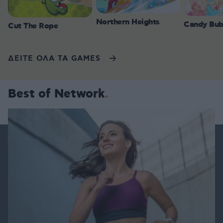
Northern Heights
Candy Bub
Cut The Rope
ΔΕΙΤΕ ΟΛΑ ΤΑ GAMES
Best of Network