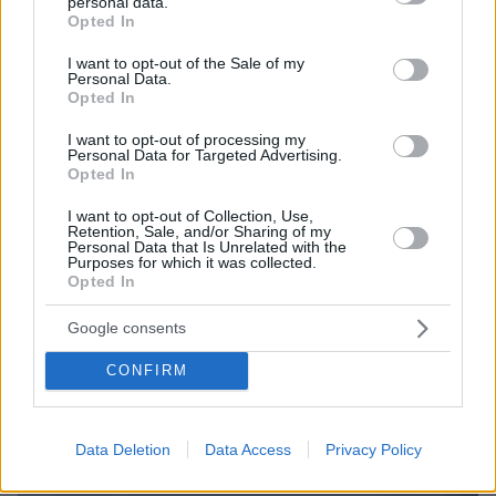
personal data.
grant or deny consent to Google and its third-party tags to
Opted In
use your data for below specified purposes in below Google
consent section.
I want to opt-out of the Sale of my
Personal Data.
Opted In
I want to opt-out of processing my
Personal Data for Targeted Advertising.
Opted In
I want to opt-out of Collection, Use,
Retention, Sale, and/or Sharing of my
10.08.2026, 08:51
Personal Data that Is Unrelated with the
Purposes for which it was collected.
ΔΕΘ τετραετίας με μέτρα για όλους: Τι θα πει ο
Opted In
Μητσοτάκης στη Θεσσαλονίκη για μισθούς,
συντάξεις, επιχειρήσεις, αγρότες και στεγαστικό
Google consents
CONFIRM
Data Deletion
Data Access
Privacy Policy