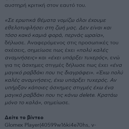
αυστηρή κριτική στον εαυτό του.
«Σε ερωτικά θέματα νομίζω όλοι έχουμε
εθελοτυφλήσει στη ζωή μας. Δεν είναι και
τόσο κακό καμιά φορά, περνάς ωραία»,
δήλωσε. Αναφερόμενος στις προσωπικές του
σχέσεις, σημείωσε πως έχει
«πολύ καλές
αναμνήσεις»
και
«έχει υπάρξει τυχερός»
, ενώ
για τις άσχημες στιγμές δήλωσε πως έχει
«ένα
μαγικό ραβδάκι που τις διαγράφει»
.
«Έχω πολύ
καλές αναμνήσεις, έχω υπάρξει τυχερός. Αν
υπήρξαν κάποιες άσχημες στιγμές έχω ένα
μαγικό ραβδάκι που τις κάνω delete. Κρατάω
μόνο το καλά»
, σημείωσε.
Δείτε το βίντεο
Glomex Player(40599w16ki4e70hs, v-