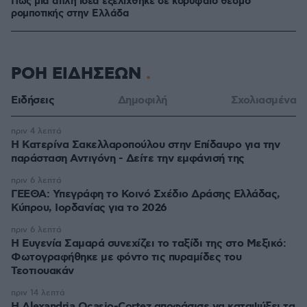
Πώς μια απλή ιδέα εξελίχθηκε σε κορυφαίο θεσμό
ρομποτικής στην Ελλάδα
ΡΟΗ ΕΙΔΗΣΕΩΝ
Ειδήσεις
Δημοφιλή
Σχολιασμένα
πριν 4 λεπτά
Η Κατερίνα Σακελλαροπούλου στην Επίδαυρο για την
παράσταση Αντιγόνη - Δείτε την εμφάνισή της
πριν 6 λεπτά
ΓΕΕΘΑ: Υπεγράφη το Κοινό Σχέδιο Δράσης Ελλάδας,
Κύπρου, Ιορδανίας για το 2026
πριν 6 λεπτά
Η Ευγενία Σαμαρά συνεχίζει το ταξίδι της στο Μεξικό:
Φωτογραφήθηκε με φόντο τις πυραμίδες του
Τεοτιουακάν
πριν 14 λεπτά
Η Alexandria Ocasio-Cortez αποφάσισε να καταψύξει τα