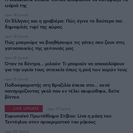
ωάριά της
πριν 14 λεπτά
Οι Έλληνες και η γραβιέρα: Πώς έγινε το δεύτερο πιο
δημοφιλές τυρί της χώρας
πριν 14 λεπτά
Πώς μπορούμε να βοηθήσουμε τις γάτες που ζουν στις
γατοαποικίες της γειτονιάς μας
πριν 15 λεπτά
Όταν τα δέντρα... μιλούν: Τι μπορούν να αποκαλύψουν
για την υγεία τους στοιχεία όπως η ροή των χυμών τους
πριν 15 λεπτά
Ποδοσφαιριστής στη Βραζιλία έπεσε στο... κενό
πανηγυρίζοντας γκολ που εν τέλει ακυρώθηκε, δείτε
βίντεο
LIVE UPDATE
πριν 17 λεπτά
Ευρωπαϊκό Πρωτάθλημα Στίβου: Live η μάχη του
Τεντόγλου στον προκριματικό του μήκους
πριν 20 λεπτά