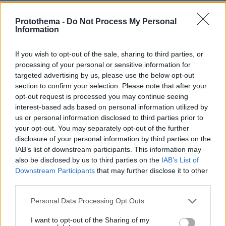
Έφτασαν στο αεροδρόμιο Ρόδου με 3.928 πακέτα
λαθραία τσιγάρα στις αποσκευές τους, συνελήφθησαν
Protothema -
Do Not Process My Personal
δύο γυναίκες
Information
If you wish to opt-out of the sale, sharing to third parties, or
ΔΕΙΤΕ ΟΛΕΣ ΤΙΣ ΕΙΔΗΣΕΙΣ
processing of your personal or sensitive information for
targeted advertising by us, please use the below opt-out
section to confirm your selection. Please note that after your
opt-out request is processed you may continue seeing
ΤΑ ΠΙΟ ΔΗΜΟΦΙΛΗ
interest-based ads based on personal information utilized by
us or personal information disclosed to third parties prior to
your opt-out. You may separately opt-out of the further
disclosure of your personal information by third parties on the
IAB’s list of downstream participants. This information may
also be disclosed by us to third parties on the
IAB’s List of
Downstream Participants
that may further disclose it to other
third parties.
Please note that this website/app uses one or more Google
Personal Data Processing Opt Outs
services and may gather and store information including but
not limited to your visit or usage behaviour. You may click to
I want to opt-out of the Sharing of my