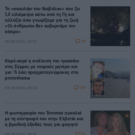
Το «σκουλήκι του διαβόλου» που ζει
1,3 χιλιόμετρα κάτω από τη Γη και
αλλάζει όσα γνωρίζαμε για τη ζωή:
«Οι άνθρωποι δεν κυβερνάμε τον
κόσμο»
59
08.08.2026, 08:57
Καρέ-καρέ η ανάλυση του τροχαίου
στις Σέρρες με νεκρούς μητέρα και
γιο: Τι λέει πραγματογνώμονας στο
protothema
181
08.08.2026, 08:36
Η φωτογραφία του Τσιτσιπά αγκαλιά
με τη σύντροφό του στην Ελβετία και
η βραδινή έξοδός τους για φαγητό
75
08.08.2026, 09:14