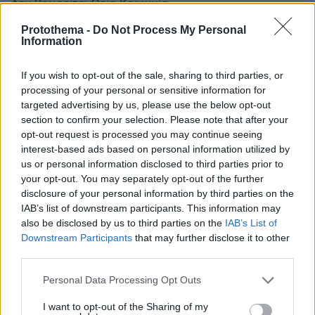
δεν θεωρείται Θεία Κοινωνία
ΑΠΑΝΤΗΣΗ
Protothema -
Do Not Process My Personal
Information
Μπριτζόλα ...
If you wish to opt-out of the sale, sharing to third parties, or
22.04.2025, 21:56
processing of your personal or sensitive information for
...
targeted advertising by us, please use the below opt-out
ΑΠΑΝΤΗΣΗ
section to confirm your selection. Please note that after your
opt-out request is processed you may continue seeing
interest-based ads based on personal information utilized by
Μετα από 2000..
us or personal information disclosed to third parties prior to
22.04.2025, 21:40
your opt-out. You may separately opt-out of the further
+ χρόνια το νερό αυτό έχει πάει αλλού.. καθώς το
disclosure of your personal information by third parties on the
νερό κυλά
IAB’s list of downstream participants. This information may
also be disclosed by us to third parties on the
IAB’s List of
ΑΠΑΝΤΗΣΗ
Downstream Participants
that may further disclose it to other
third parties.
ARIS3
Please note that this website/app uses one or more Google
Personal Data Processing Opt Outs
22.04.2025, 21:31
services and may gather and store information including but
Μπράβο του.
not limited to your visit or usage behaviour. You may click to
I want to opt-out of the Sharing of my