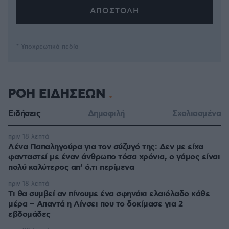
* Υποχρεωτικά πεδία
ΡΟΗ ΕΙΔΗΣΕΩΝ
Ειδήσεις
Δημοφιλή
Σχολιασμένα
πριν 18 λεπτά
Λένα Παπαληγούρα για τον σύζυγό της: Δεν με είχα
φανταστεί με έναν άνθρωπο τόσα χρόνια, ο γάμος είναι
πολύ καλύτερος απ’ ό,τι περίμενα
πριν 18 λεπτά
Τι θα συμβεί αν πίνουμε ένα σφηνάκι ελαιόλαδο κάθε
μέρα – Απαντά η Λίνσει που το δοκίμασε για 2
εβδομάδες