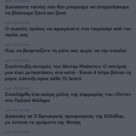
πριν 20 λεπτά
Δεκαπέντε ταινίες που δεν μπορούμε να σταματήσουμε
να βλέπουμε ξανά και ξανά
πριν 20 λεπτά
Ο σωστός τρόπος να αφαιρέσετε ένα τσιμπούρι από τον
σκύλο σας
πριν 20 λεπτά
Πώς να βουρτσίζετε τη γάτα σας χωρίς να την ενοχλεί
πριν 25 λεπτά
Συνέντευξη ποταμός του Χάντερ Μπάιντεν: Ο πατέρας
μου έχει μεταστάσεις στα οστά - Έπινα 4 λίτρα βότκα τη
μέρα, κάπνιζα κρακ κάθε 15 λεπτά
πριν 29 λεπτά
Συνελήφθη ένα ακόμη μέλος της συμμορίας του «Έντικ»
στο Παλαιό Φάληρο
πριν 30 λεπτά
Διακοπές σε 5 δροσερούς προορισμούς της Ελλάδας,
με έντονα τα χρώματα της Φύσης
πριν 40 λεπτά