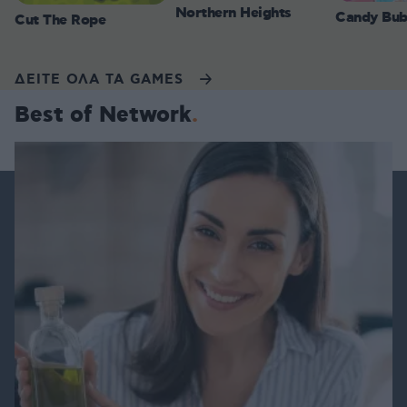
Northern Heights
Candy Bub
Cut The Rope
ΔΕΙΤΕ ΟΛΑ ΤΑ GAMES
Best of Network