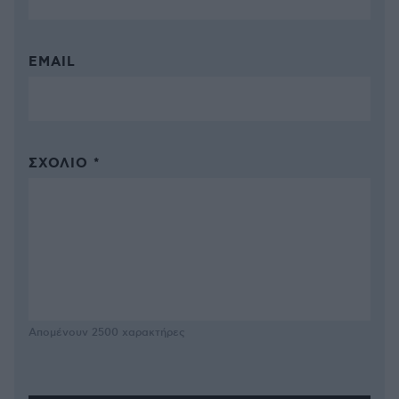
EMAIL
ΣΧΌΛΙΟ *
Απομένουν
2500
χαρακτήρες