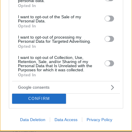
personal data.
ΑΠΑΝΤΗΣΗ
grant or deny consent to Google and its third-party tags to
Opted In
use your data for below specified purposes in below Google
consent section.
I want to opt-out of the Sale of my
Personal Data.
Opted In
Πολ
I want to opt-out of processing my
22.04.2025, 17:43
Personal Data for Targeted Advertising.
οτι ναναι
Opted In
ΑΠΑΝΤΗΣΗ
I want to opt-out of Collection, Use,
Retention, Sale, and/or Sharing of my
Personal Data that Is Unrelated with the
Purposes for which it was collected.
Δολωμένος Πληροφονος
Opted In
22.04.2025, 17:20
Άλλο ένα απόλυτο τίποτα...
Google consents
ΑΠΑΝΤΗΣΗ
CONFIRM
ARIS3
22.04.2025, 21:32
Φαντάσου τι είσαι εσύ για να ασχολείσαι με το
Data Deletion
Data Access
Privacy Policy
"απόλυτο τίποτα"...