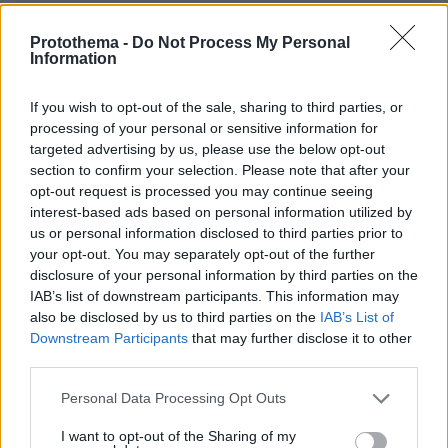
EMAIL
Protothema -
Do Not Process My Personal
Information
If you wish to opt-out of the sale, sharing to third parties, or
ΣΧΌΛΙΟ *
processing of your personal or sensitive information for
targeted advertising by us, please use the below opt-out
section to confirm your selection. Please note that after your
opt-out request is processed you may continue seeing
interest-based ads based on personal information utilized by
us or personal information disclosed to third parties prior to
your opt-out. You may separately opt-out of the further
disclosure of your personal information by third parties on the
IAB’s list of downstream participants. This information may
also be disclosed by us to third parties on the
IAB’s List of
Απομένουν
2500
χαρακτήρες
Downstream Participants
that may further disclose it to other
third parties.
Please note that this website/app uses one or more Google
Personal Data Processing Opt Outs
services and may gather and store information including but
not limited to your visit or usage behaviour. You may click to
I want to opt-out of the Sharing of my