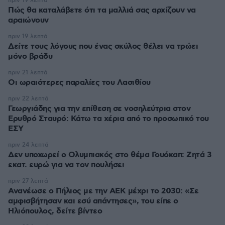
πριν 19 λεπτά
Πώς θα καταλάβετε ότι τα μαλλιά σας αρχίζουν να
αραιώνουν
πριν 19 λεπτά
Δείτε τους λόγους που ένας σκύλος θέλει να τρώει
μόνο βράδυ
πριν 21 λεπτά
Οι ωραιότερες παραλίες του Λασιθίου
πριν 22 λεπτά
Γεωργιάδης για την επίθεση σε νοσηλεύτρια στον
Ερυθρό Σταυρό: Κάτω τα χέρια από το προσωπικό του
ΕΣΥ
πριν 24 λεπτά
Δεν υποχωρεί ο Ολυμπιακός στο θέμα Γουόκαπ: Ζητά 3
εκατ. ευρώ για να τον πουλήσει
πριν 27 λεπτά
Ανανέωσε ο Πήλιος με την ΑΕΚ μέχρι το 2030: «Σε
αμφισβήτησαν και εσύ απάντησες», του είπε ο
Ηλιόπουλος, δείτε βίντεο