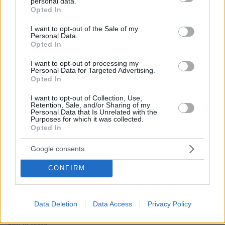
personal data.
grant or deny consent to Google and its third-party tags to
Opted In
use your data for below specified purposes in below Google
* Υποχρεωτικά πεδία
consent section.
I want to opt-out of the Sale of my
Personal Data.
Opted In
ΡΟΗ ΕΙΔΗΣΕΩΝ
I want to opt-out of processing my
Personal Data for Targeted Advertising.
Opted In
Ειδήσεις
Δημοφιλή
Σχολιασμένα
I want to opt-out of Collection, Use,
Retention, Sale, and/or Sharing of my
πριν 10 λεπτά
Personal Data that Is Unrelated with the
Συρία και Ρωσία αλλάζουν το καθεστώς των βάσεων σε
Purposes for which it was collected.
Ταρτούς και Χμέιμιμ
Opted In
πριν 13 λεπτά
Google consents
Στο Ροζάριο για την κηδεία του πατέρα του ο Λιονέλ
Μέσι, δείτε βίντεο
CONFIRM
πριν 13 λεπτά
Η Γαλλία μπήκε στο καλώδιο, η Τουρκία... στην πρίζα:
Σπασμωδικές κινήσεις της Άγκυρας με παραβιάσεις και
Data Deletion
Data Access
Privacy Policy
αδιαλλαξία στο Κυπριακό