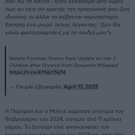
σου πω τα πάντα - ήταν ξεκάθαρο από νωρίς
πως αν πεις ότι κρατάς την προσωπική σου ζωή
ιδιωτική, οι άλλοι το σέβονται περισσότερο.
Έστησα ένα μικρό τείχος λέγοντας: "Δεν θα
κάνω φωτογραφίσεις με τα παιδιά μου"
».
Natalie Portman Shares Rare Update on Her 2
Children after Divorce from Benjamin Millepied
https://t.co/47S6jY5qTd
— People (@people)
April 17, 2025
Η Πόρτμαν και ο Μιλπιέ χώρισαν επίσημα τον
Φεβρουάριο του 2024, ύστερα από 11 χρόνια
γάμου. Το ζευγάρι είχε ανακοινώσει τον
χωρισμό του τον Ιούλιο του 2023 και από τότε