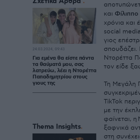
Σχετικά Άρθρα
αποτυπώνετα
και
Φίλιππο
χρόνια και 
social medi
γιος επέστ
σπουδάζει. 
24.03.2024, 09:43
Ντορέττα Π
Για εμένα θα είστε πάντα
τα θαύματά μου, σας
τον είδε ξα
λατρεύω, λέει η Ντορέττα
Παπαδημητρίου στους
γιους της
Τη Μεγάλη Π
συγκεκριμέν
TikTok περ
με την έκπλ
φαίνεται, η
Thema Insights
ξαφνικά αντ
στη συνέχει