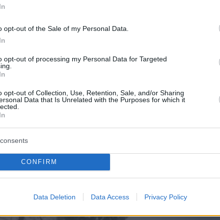
In
ος ήχος - Buy The Stars
o opt-out of the Sale of my Personal Data.
In
α, η ίδια δημοσίευσε το ίδιο βίντεο στον
to opt-out of processing my Personal Data for Targeted
ing.
 της στο Instagram αναφερόμενη στο πώς είχ
In
επιστροφή του γιου της, πριν από περίπου τρία
o opt-out of Collection, Use, Retention, Sale, and/or Sharing
ν ο Διονύσης είχε επιστρέψει στην
ersonal Data that Is Unrelated with the Purposes for which it
lected.
α μία ανάλογη στιγμή, όταν την πρώτη χρονιά
In
ο Διονύσης για σπουδές, είχε έρθει και μας
έκπληξη. Ψύχραιμη αντίδραση μάνας
», έγραψε.
consents
CONFIRM
Data Deletion
Data Access
Privacy Policy