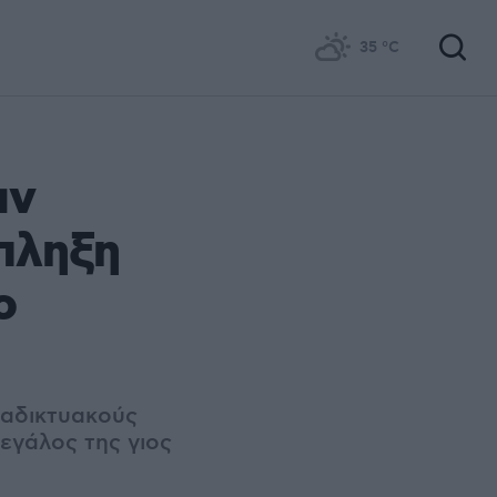
35
°C
αν
κπληξη
ο
ιαδικτυακούς
μεγάλος της γιος