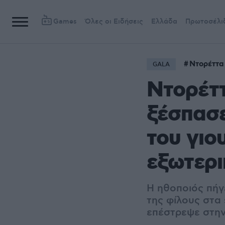
Games
Όλες οι Ειδήσεις
Ελλάδα
Πρωτοσέλι
Ντορέττα
GALA
Ντορέτ
ξέσπασε
του γιο
εξωτερι
Η ηθοποιός πήγε
της φίλους στα 
επέστρεψε στην