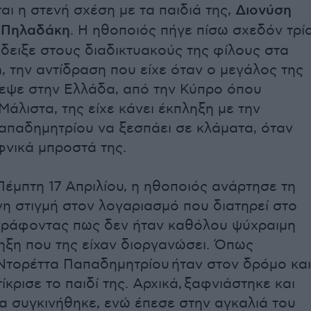
ι η στενή σχέση με τα παιδιά της,
Διονύση
 Πηλαδάκη
. Η ηθοποιός πήγε πίσω σχεδόν τρί
έδειξε στους διαδικτυακούς της φίλους στα
a, την αντίδραση που είχε όταν ο μεγάλος της
ρεψε στην Ελλάδα, από την Κύπρο όπου
Μάλιστα, της είχε κάνει έκπληξη με την
απαδημητρίου να ξεσπάει σε κλάματα, όταν
φνικά μπροστά της.
έμπτη 17 Απριλίου, η ηθοποιός ανάρτησε τη
η στιγμή στον λογαριασμό που διατηρεί στο
ιγράφοντας πως δεν ήταν καθόλου ψύχραιμη
ηξη που της είχαν διοργανώσει. Όπως
Ντορέττα Παπαδημητρίου
ήταν στον δρόμο και
ίκρισε το παιδί της. Αρχικά,
ξαφνιάστηκε και
α συγκινήθηκε, ενώ έπεσε στην αγκαλιά του