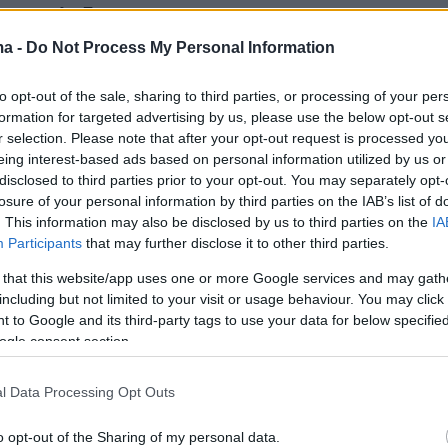
την έκπληξη συμμετείχε και ο μικρότερος γιος
ος, ο οποίος αγκαλιάστηκε και εκείνος με τον
ma -
Do Not Process My Personal Information
 σε μία οικογενειακή και γεμάτη συγκίνηση
to opt-out of the sale, sharing to third parties, or processing of your per
formation for targeted advertising by us, please use the below opt-out s
r selection. Please note that after your opt-out request is processed y
eing interest-based ads based on personal information utilized by us or
disclosed to third parties prior to your opt-out. You may separately opt-
α της δημοσίευσής της, η ηθοποιός εξέφρασε
losure of your personal information by third parties on the IAB’s list of
τα συναισθήματα που είχε νιώσει,
. This information may also be disclosed by us to third parties on the
IA
 «
Ψύχραιμη αντίδραση μάνας που της κάνει
Participants
that may further disclose it to other third parties.
παιδί της, που σπουδάζει έξω, αλλά τον βλέπε
 that this website/app uses one or more Google services and may gath
ς
».
including but not limited to your visit or usage behaviour. You may click 
 to Google and its third-party tags to use your data for below specifi
ogle consent section.
ντεο
l Data Processing Opt Outs
padimitr
o opt-out of the Sharing of my personal data.