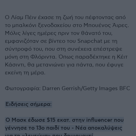
Ο Λίαμ Πέιν έχασε τη ζωή του πέφτοντας από
το μπαλκόνι ξενοδοχείου στο Μπουένος Άιρες.
Μόλις λίγες ημέρες πριν τον θάνατό του,
εμφανιζόταν σε βίντεο του Snapchat με τη
σύντροφό του, που στη συνέχεια επέστρεψε
μόνη στη Φλόριντα. Όπως παραδέχτηκε η Κέιτ
Κάσιντι, θα μετανιώνει για πάντα, που έφυγε
εκείνη τη μέρα.
Φωτογραφία: Darren Gerrish/Getty Images BFC
Ειδήσεις σήμερα:
Ο Μασκ έδωσε $15 εκατ. στην influencer που
γέννησε το 13ο παιδί του - Νέα αποκαλύψεις
για τη «λεγεώνα» που δημιουργεί