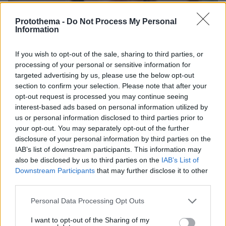
Protothema -
Do Not Process My Personal
Information
If you wish to opt-out of the sale, sharing to third parties, or
processing of your personal or sensitive information for
targeted advertising by us, please use the below opt-out
section to confirm your selection. Please note that after your
opt-out request is processed you may continue seeing
interest-based ads based on personal information utilized by
us or personal information disclosed to third parties prior to
your opt-out. You may separately opt-out of the further
30.07.2026, 09:33
disclosure of your personal information by third parties on the
Το DEI College παρουσιάζει τη Sophia. Την πρώτη 24/7
IAB’s list of downstream participants. This information may
βοηθό AI που αλλάζει τον τρόπο με τον οποίο μαθαίνουν οι
also be disclosed by us to third parties on the
IAB’s List of
φοιτητές
Downstream Participants
that may further disclose it to other
third parties.
03.08.2026, 10:56
Η Smart φοιτητική κατοικία στην καρδιά της Αθήνας
Please note that this website/app uses one or more Google
Personal Data Processing Opt Outs
services and may gather and store information including but
not limited to your visit or usage behaviour. You may click to
I want to opt-out of the Sharing of my
29.07.2026, 09:39