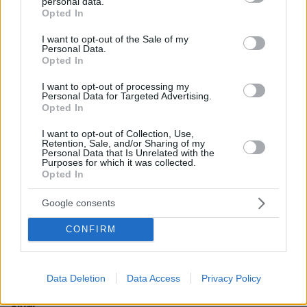
personal data.
grant or deny consent to Google and its third-party tags to
Διασκεδάζουμε υπεύθυνα, επιστρέφουμε με ασφάλεια
Opted In
use your data for below specified purposes in below Google
consent section.
I want to opt-out of the Sale of my
Personal Data.
ΡΟΗ ΕΙΔΗΣΕΩΝ
Opted In
I want to opt-out of processing my
Ειδήσεις
Δημοφιλή
Σχολιασμένα
Personal Data for Targeted Advertising.
Opted In
πριν 4 λεπτά
Cate Blanchett: Το denim trend που επέλεξε για τη νέα
I want to opt-out of Collection, Use,
Retention, Sale, and/or Sharing of my
της δημόσια εμφάνιση
Personal Data that Is Unrelated with the
Purposes for which it was collected.
πριν 4 λεπτά
Opted In
Νηστεία στην πράξη: Τι επιτρέπεται, τι όχι και τι
σημαίνει «κατάλυση»
Google consents
πριν 4 λεπτά
ΗΠΑ: Εθισμένοι θεατές webcam αποκάλυψαν κύκλωμα
CONFIRM
trafficking εμπνευσμένο από τον Andrew Tate
πριν 9 λεπτά
Data Deletion
Data Access
Privacy Policy
FDA: Εγκρίθηκε το πρώτο εμβόλιο mRNA κατά της
γρίπης – Ποιοι θα το κάνουν και πόσο αποτελεσματικό