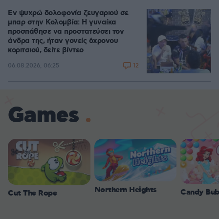
Εν ψυχρώ δολοφονία ζευγαριού σε
μπαρ στην Κολομβία: Η γυναίκα
προσπάθησε να προστατεύσει τον
άνδρα της, ήταν γονείς 6χρονου
κοριτσιού, δείτε βίντεο
12
06.08.2026, 06:25
Games
Northern Heights
Candy Bub
Cut The Rope