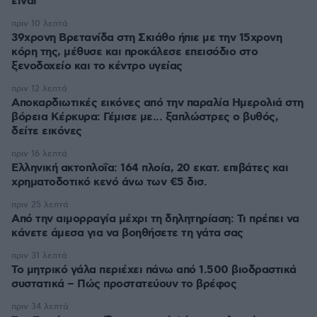
είναι
πριν 10 λεπτά
39χρονη Βρετανίδα στη Σκιάθο ήπιε με την 15χρονη
κόρη της, μέθυσε και προκάλεσε επεισόδιο στο
ξενοδοχείο και το κέντρο υγείας
πριν 12 λεπτά
Αποκαρδιωτικές εικόνες από την παραλία Ημερολιά στη
βόρεια Κέρκυρα: Γέμισε με... ξαπλώστρες ο βυθός,
δείτε εικόνες
πριν 16 λεπτά
Ελληνική ακτοπλοΐα: 164 πλοία, 20 εκατ. επιβάτες και
χρηματοδοτικό κενό άνω των €5 δισ.
πριν 25 λεπτά
Από την αιμορραγία μέχρι τη δηλητηρίαση: Τι πρέπει να
κάνετε άμεσα για να βοηθήσετε τη γάτα σας
πριν 31 λεπτά
Το μητρικό γάλα περιέχει πάνω από 1.500 βιοδραστικά
συστατικά – Πώς προστατεύουν το βρέφος
πριν 34 λεπτά