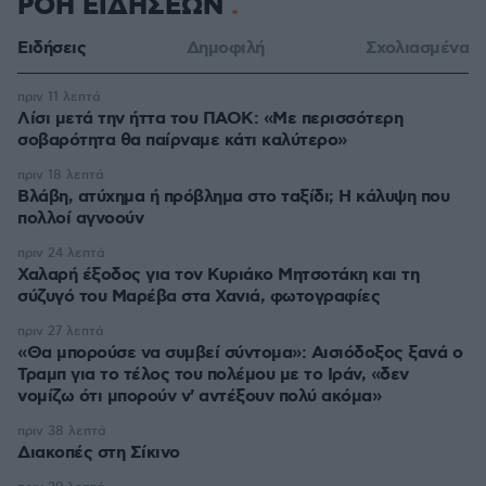
ΡΟΗ ΕΙΔΗΣΕΩΝ
Ειδήσεις
Δημοφιλή
Σχολιασμένα
πριν 11 λεπτά
Λίσι μετά την ήττα του ΠΑΟΚ: «Με περισσότερη
σοβαρότητα θα παίρναμε κάτι καλύτερο»
πριν 18 λεπτά
Βλάβη, ατύχημα ή πρόβλημα στο ταξίδι; Η κάλυψη που
πολλοί αγνοούν
πριν 24 λεπτά
Χαλαρή έξοδος για τον Κυριάκο Μητσοτάκη και τη
σύζυγό του Μαρέβα στα Χανιά, φωτογραφίες
πριν 27 λεπτά
«Θα μπορούσε να συμβεί σύντομα»: Αισιόδοξος ξανά ο
Τραμπ για το τέλος του πολέμου με το Ιράν, «δεν
νομίζω ότι μπορούν ν' αντέξουν πολύ ακόμα»
πριν 38 λεπτά
Διακοπές στη Σίκινο