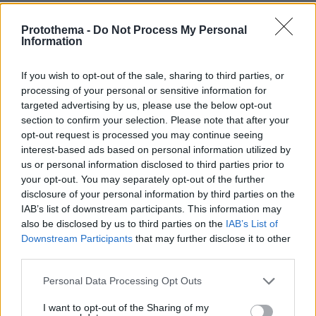
Ολοκληρώθηκε το ΚΥΣΕΑ - Δένδιας: Η
Protothema -
Do Not Process My Personal
αντιπολίτευση να αφήνει εκτός Εθνικής
Information
Άμυνας ζητήματα υπαρξιακής αγωνίας
If you wish to opt-out of the sale, sharing to third parties, or
processing of your personal or sensitive information for
Δεν υπάρχουν ίχνη φρεναρίσματος του
targeted advertising by us, please use the below opt-out
φορτηγού στο οδόστρωμα - Πώς έγινε το
section to confirm your selection. Please note that after your
τροχαίο στα διόδια της Εγνατίας Οδού
opt-out request is processed you may continue seeing
interest-based ads based on personal information utilized by
us or personal information disclosed to third parties prior to
protothema.gr στο Google News
Ακολουθήστε το
your opt-out. You may separately opt-out of the further
και μάθετε πρώτοι όλες τις ειδήσεις
disclosure of your personal information by third parties on the
IAB’s list of downstream participants. This information may
also be disclosed by us to third parties on the
IAB’s List of
Ειδήσεις
Δείτε όλες τις τελευταίες
από την Ελλάδα
Downstream Participants
that may further disclose it to other
και τον Κόσμο, τη στιγμή που συμβαίνουν, στο
third parties.
Protothema.gr
Please note that this website/app uses one or more Google
Personal Data Processing Opt Outs
services and may gather and store information including but
Σχετικά Άρθρα
not limited to your visit or usage behaviour. You may click to
I want to opt-out of the Sharing of my