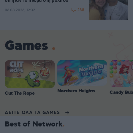
ότι ήταν το πτώμα στη βαλίτσα
288
06.08.2026, 12:32
Games
Northern Heights
Candy Bub
Cut The Rope
ΔΕΙΤΕ ΟΛΑ ΤΑ GAMES
Best of Network