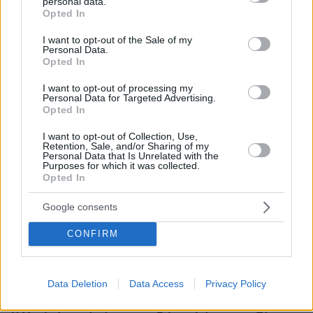
personal data.
grant or deny consent to Google and its third-party tags to
Opted In
use your data for below specified purposes in below Google
consent section.
I want to opt-out of the Sale of my
Personal Data.
Opted In
I want to opt-out of processing my
Personal Data for Targeted Advertising.
Opted In
I want to opt-out of Collection, Use,
Retention, Sale, and/or Sharing of my
Personal Data that Is Unrelated with the
Purposes for which it was collected.
Opted In
Google consents
CONFIRM
Data Deletion
Data Access
Privacy Policy
06.04.2025, 14:17