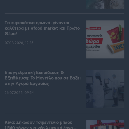
Tα κυριακάτικα πρωινά, γίνονται
καλύτερα με efood market και Πρώτο
Θέμα!
07.08.2026, 12:25
Επαγγελματική Εκπαίδευση &
Εξειδίκευση: Το Mοντέλο που σε Bάζει
στην Aγορά Eργασίας
26.07.2026, 09:54
Κίνα: Σήκωσαν τσιμεντένιο μπλοκ
1.540 τόνων για νέο λιμενικό έργο –