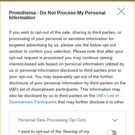
ΔΕΙΤΕ ΟΛΕΣ ΤΙΣ ΕΙΔΗΣΕΙΣ
Protothema -
Do Not Process My Personal
Information
If you wish to opt-out of the sale, sharing to third parties, or
ΤΑ ΠΙΟ ΔΗΜΟΦΙΛΗ
processing of your personal or sensitive information for
targeted advertising by us, please use the below opt-out
section to confirm your selection. Please note that after your
opt-out request is processed you may continue seeing
interest-based ads based on personal information utilized by
us or personal information disclosed to third parties prior to
your opt-out. You may separately opt-out of the further
disclosure of your personal information by third parties on the
IAB’s list of downstream participants. This information may
also be disclosed by us to third parties on the
IAB’s List of
Downstream Participants
that may further disclose it to other
third parties.
Please note that this website/app uses one or more Google
Personal Data Processing Opt Outs
services and may gather and store information including but
not limited to your visit or usage behaviour. You may click to
I want to opt-out of the Sharing of my