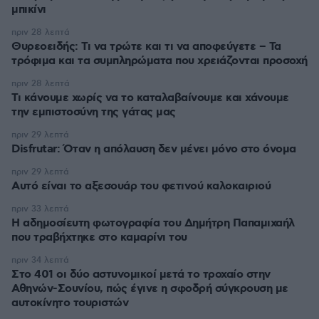
μπικίνι
πριν 28 λεπτά
Θυρεοειδής: Τι να τρώτε και τι να αποφεύγετε – Τα
τρόφιμα και τα συμπληρώματα που χρειάζονται προσοχή
πριν 28 λεπτά
Τι κάνουμε χωρίς να το καταλαβαίνουμε και χάνουμε
την εμπιστοσύνη της γάτας μας
πριν 29 λεπτά
Disfrutar: Όταν η απόλαυση δεν μένει μόνο στο όνομα
πριν 29 λεπτά
Αυτό είναι το αξεσουάρ του φετινού καλοκαιριού
πριν 33 λεπτά
Η αδημοσίευτη φωτογραφία του Δημήτρη Παπαμιχαήλ
που τραβήχτηκε στο καμαρίνι του
πριν 34 λεπτά
Στο 401 οι δύο αστυνομικοί μετά το τροχαίο στην
Αθηνών-Σουνίου, πώς έγινε η σφοδρή σύγκρουση με
αυτοκίνητο τουριστών