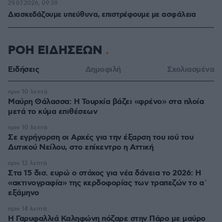
29.07.2026, 09:39
Διασκεδάζουμε υπεύθυνα, επιστρέφουμε με ασφάλεια
ΡΟΗ ΕΙΔΗΣΕΩΝ
Ειδήσεις
Δημοφιλή
Σχολιασμένα
πριν 10 λεπτά
Μαύρη Θάλασσα: Η Τουρκία βάζει «φρένο» στα πλοία
μετά το κύμα επιθέσεων
πριν 10 λεπτά
Σε εγρήγορση οι Αρχές για την έξαρση του ιού του
Δυτικού Νείλου, στο επίκεντρο η Αττική
πριν 12 λεπτά
Στα 15 δισ. ευρώ ο στόχος για νέα δάνεια το 2026: Η
«ακτινογραφία» της κερδοφορίας των τραπεζών το α΄
εξάμηνο
πριν 14 λεπτά
Η Γαρυφαλλιά Καληφώνη πόζαρε στην Πάρο με μαύρο