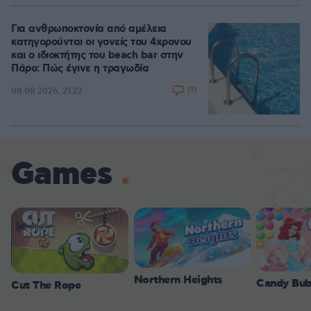
Για ανθρωποκτονία από αμέλεια
κατηγορούνται οι γονείς του 4χρονου
και ο ιδιοκτήτης του beach bar στην
Πάρο: Πώς έγινε η τραγωδία
111
08.08.2026, 21:22
Games
Northern Heights
Candy Bub
Cut The Rope