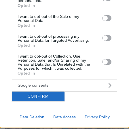
personal data.
grant or deny consent to Google and its third-party tags to
Opted In
use your data for below specified purposes in below Google
consent section.
I want to opt-out of the Sale of my
Personal Data.
Opted In
I want to opt-out of processing my
Personal Data for Targeted Advertising.
πριν μία ώρα
Opted In
Το σπίτι του τρόμου στο Άινταχο: Η νύχτα που
τέσσερις φοιτητές δολοφονήθηκαν μέσα σε λίγα
I want to opt-out of Collection, Use,
λεπτά
Retention, Sale, and/or Sharing of my
Personal Data that Is Unrelated with the
Purposes for which it was collected.
Opted In
Google consents
CONFIRM
Data Deletion
Data Access
Privacy Policy