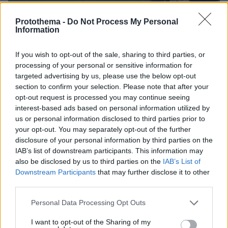
Protothema -
Do Not Process My Personal
Information
If you wish to opt-out of the sale, sharing to third parties, or
Ειδήσεις σήμερα:
processing of your personal or sensitive information for
targeted advertising by us, please use the below opt-out
section to confirm your selection. Please note that after your
Το χαρτί που έπαιξε ο Ζελένσκι με το «ο Πούτιν
opt-out request is processed you may continue seeing
θα πεθάνει» και η πίεση στις ΗΠΑ από Γαλλία -
interest-based ads based on personal information utilized by
Βρετανία
us or personal information disclosed to third parties prior to
your opt-out. You may separately opt-out of the further
disclosure of your personal information by third parties on the
Έχω αλβανικό δίπλωμα, νομίζω πως έτρεχα,
IAB’s list of downstream participants. This information may
λέει ο οδηγός του ΙΧ για το τροχαίο στην
also be disclosed by us to third parties on the
IAB’s List of
Ποσειδώνος
Downstream Participants
that may further disclose it to other
third parties.
Επεισόδιο μεταξύ Μπαρτζώκα και οπαδού του
Please note that this website/app uses one or more Google
Personal Data Processing Opt Outs
Ολυμπιακού στο ΣΕΦ - Δείτε βίντεο
services and may gather and store information including but
not limited to your visit or usage behaviour. You may click to
I want to opt-out of the Sharing of my