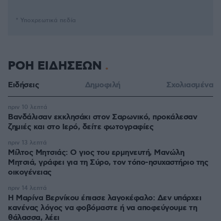
* Υποχρεωτικά πεδία
ΡΟΗ ΕΙΔΗΣΕΩΝ
Ειδήσεις
Δημοφιλή
Σχολιασμένα
πριν 10 λεπτά
Βανδάλισαν εκκλησάκι στον Σαρωνικό, προκάλεσαν
ζημιές και στο Ιερό, δείτε φωτογραφίες
πριν 13 λεπτά
Μίλτος Μητσιάς: Ο γιος του ερμηνευτή, Μανώλη
Μητσιά, γράφει για τη Σύρο, τον τόπο-ησυχαστήριο της
οικογένειας
πριν 14 λεπτά
Η Μαρίνα Βερνίκου έπιασε λαγοκέφαλο: Δεν υπάρχει
κανένας λόγος να φοβόμαστε ή να αποφεύγουμε τη
θάλασσα, λέει