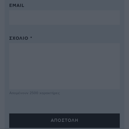
EMAIL
ΣΧΌΛΙΟ *
Απομένουν
2500
χαρακτήρες