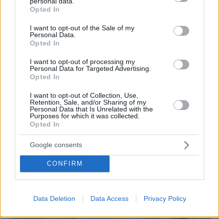
personal data.
grant or deny consent to Google and its third-party tags to
Opted In
use your data for below specified purposes in below Google
consent section.
protothema.gr στο Google News
Ακολουθήστε το
I want to opt-out of the Sale of my
Personal Data.
και μάθετε πρώτοι όλες τις ειδήσεις
Opted In
Ειδήσεις
Δείτε όλες τις τελευταίες
από την Ελλάδα
I want to opt-out of processing my
Personal Data for Targeted Advertising.
και τον Κόσμο, τη στιγμή που συμβαίνουν, στο
Opted In
Protothema.gr
I want to opt-out of Collection, Use,
Retention, Sale, and/or Sharing of my
Σχετικά Άρθρα
Personal Data that Is Unrelated with the
Purposes for which it was collected.
Opted In
Google consents
CONFIRM
Data Deletion
Data Access
Privacy Policy