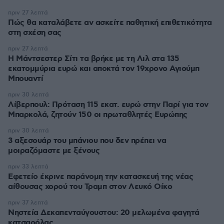
πριν 27 λεπτά
Πώς θα καταλάβετε αν ασκείτε παθητική επιθετικότητα
στη σχέση σας
πριν 27 λεπτά
Η Μάντσεστερ Σίτι τα βρήκε με τη Λιλ στα 135
εκατομμύρια ευρώ και αποκτά τον 19χρονο Αγιούμπ
Μπουαντί
πριν 30 λεπτά
Λίβερπουλ: Πρόταση 115 εκατ. ευρώ στην Παρί για τον
Μπαρκολά, ζητούν 150 οι πρωταθλητές Ευρώπης
πριν 30 λεπτά
3 αξεσουάρ του μπάνιου που δεν πρέπει να
μοιραζόμαστε με ξένους
πριν 33 λεπτά
Εφετείο έκρινε παράνομη την κατασκευή της νέας
αίθουσας χορού του Τραμπ στον Λευκό Οίκο
πριν 37 λεπτά
Νηστεία Δεκαπενταύγουστου: 20 μελωμένα φαγητά
κατσαρόλας