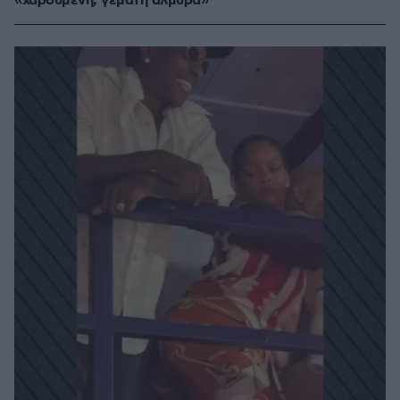
«χαρούμενη, γεμάτη αλμύρα»