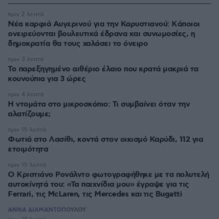
πριν 2 λεπτά
Νέα καρφιά Αυγερινού για την Καρυστιανού: Kάποιοι
ονειρεύονται βουλευτικά έδρανα και συνωμοσίες, η
δημοκρατία θα τους χαλάσει το όνειρο
πριν 3 λεπτά
Το παρεξηγημένο αιθέριο έλαιο που κρατά μακριά τα
κουνούπια για 3 ώρες
πριν 4 λεπτά
Η ντομάτα στο μικροσκόπιο: Τι συμβαίνει όταν την
αλατίζουμε;
πριν 15 λεπτά
Φωτιά στο Λασίθι, κοντά στον οικισμό Καρύδι, 112 για
ετοιμότητα
πριν 15 λεπτά
Ο Κριστιάνο Ρονάλντο φωτογραφήθηκε με τα πολυτελή
αυτοκίνητά του: «Τα παιχνίδια μου» έγραψε για τις
Ferrari, τις McLaren, τις Mercedes και τις Bugatti
ΑΝΝΑ ΔΙΑΜΑΝΤΟΠΟΥΛΟΥ