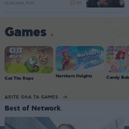
182
05.08.2026, 19:24
Games
Northern Heights
Candy Bub
Cut The Rope
ΔΕΙΤΕ ΟΛΑ ΤΑ GAMES
Best of Network