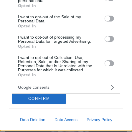
personal data.
grant or deny consent to Google and its third-party tags to
Opted In
use your data for below specified purposes in below Google
consent section.
I want to opt-out of the Sale of my
Personal Data.
Opted In
I want to opt-out of processing my
Personal Data for Targeted Advertising.
Opted In
06.08.2026, 04:44
«Τα παιδιά έχουν μια μικρή ίωση»: Το τελευταίο
I want to opt-out of Collection, Use,
Retention, Sale, and/or Sharing of my
μήνυμα της μητέρας στον πρώην σύζυγό της πριν
Personal Data that Is Unrelated with the
δολοφονήσει τα τέσσερα παιδιά τους
Purposes for which it was collected.
Opted In
Google consents
CONFIRM
Data Deletion
Data Access
Privacy Policy