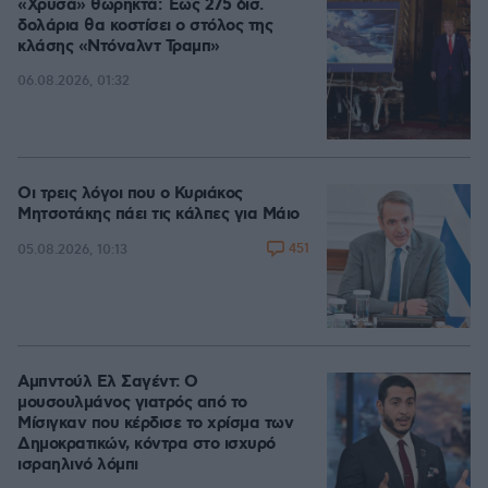
«Χρυσά» θωρηκτά: Έως 275 δισ.
δολάρια θα κοστίσει ο στόλος της
κλάσης «Ντόναλντ Τραμπ»
06.08.2026, 01:32
Οι τρεις λόγοι που ο Κυριάκος
Μητσοτάκης πάει τις κάλπες για Μάιο
451
05.08.2026, 10:13
Αμπντούλ Ελ Σαγέντ: Ο
μουσουλμάνος γιατρός από το
Μίσιγκαν που κέρδισε το χρίσμα των
Δημοκρατικών, κόντρα στο ισχυρό
ισραηλινό λόμπι