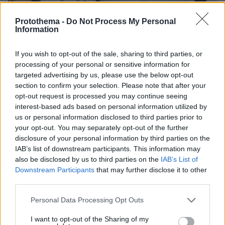
Protothema -
Do Not Process My Personal
Information
05.08.2026, 20:15
Η εξομολόγηση της συζύγου του Κώστα Σόμμερ:
If you wish to opt-out of the sale, sharing to third parties, or
Ανησυχώ μήπως ξεχάσει πόσο πολύ τον
processing of your personal or sensitive information for
χρειαζόμαστε και πόσο τον αγαπάμε
targeted advertising by us, please use the below opt-out
section to confirm your selection. Please note that after your
opt-out request is processed you may continue seeing
interest-based ads based on personal information utilized by
us or personal information disclosed to third parties prior to
your opt-out. You may separately opt-out of the further
disclosure of your personal information by third parties on the
IAB’s list of downstream participants. This information may
also be disclosed by us to third parties on the
IAB’s List of
Downstream Participants
that may further disclose it to other
third parties.
Please note that this website/app uses one or more Google
Personal Data Processing Opt Outs
services and may gather and store information including but
not limited to your visit or usage behaviour. You may click to
I want to opt-out of the Sharing of my