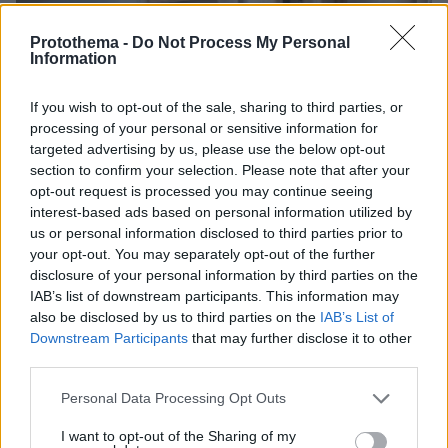
Protothema -
Do Not Process My Personal
Information
If you wish to opt-out of the sale, sharing to third parties, or
processing of your personal or sensitive information for
targeted advertising by us, please use the below opt-out
section to confirm your selection. Please note that after your
opt-out request is processed you may continue seeing
interest-based ads based on personal information utilized by
us or personal information disclosed to third parties prior to
your opt-out. You may separately opt-out of the further
disclosure of your personal information by third parties on the
IAB’s list of downstream participants. This information may
also be disclosed by us to third parties on the
IAB’s List of
08.08.2026, 18:08
Downstream Participants
that may further disclose it to other
Μυστήριο 3.500 ετών στη Σαντορίνη: Ο 15χρονος
third parties.
που δεν πρόλαβε να ξεφύγει από το τσουνάμι
μπορεί ν' αλλάξει τη χρονολογία της μεγάλης
Please note that this website/app uses one or more Google
Personal Data Processing Opt Outs
έκρηξης
services and may gather and store information including but
not limited to your visit or usage behaviour. You may click to
I want to opt-out of the Sharing of my