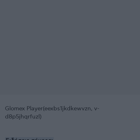
Glomex Player(eexbs1jkdkewvzn, v-
d8p5jhqrfuzl)