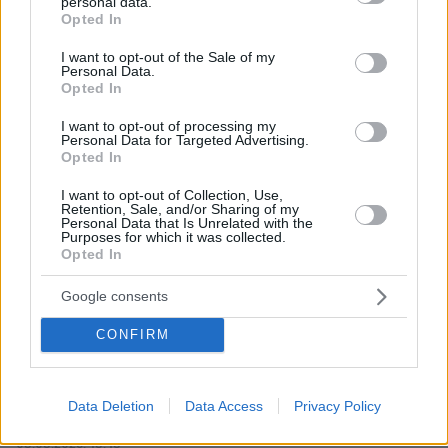
personal data.
grant or deny consent to Google and its third-party tags to
Opted In
use your data for below specified purposes in below Google
consent section.
I want to opt-out of the Sale of my
Personal Data.
Opted In
I want to opt-out of processing my
Personal Data for Targeted Advertising.
Opted In
I want to opt-out of Collection, Use,
Retention, Sale, and/or Sharing of my
Personal Data that Is Unrelated with the
Purposes for which it was collected.
Opted In
Google consents
CONFIRM
Data Deletion
Data Access
Privacy Policy
08.08.2026, 18:48