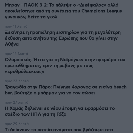
Μπραν - ΠΑΟΚ 3-2: Το πάλεψε ο «Δικέφαλος» αλλά
αποκλείστηκε από τη συνέχεια του Champions League
γυναικών, δείτε τα γκολ
πριν 11 λεπτά
Ξεκίνησε η προπώληση εισιτηρίων για τη μεγαλύτερη
έκθεση αυτοκινήτου της Ευρώπης που θα γίνει στην
Αθήνα
πριν 15 λεπτά
Ολυμπιακός: Ήττα για τη Ναϊμέγκεν στην πρεμιέρα του
πρωταθλήματος, πριν τη ρεβάνς με τους
«ερυθρόλευκους»
πριν 23 λεπτά
Τραγωδία στην Πάρο: Πνίγηκε 4χρονος σε πισίνα beach
bar, βούτηξε ο μπάρμαν για να τον σώσει
πριν 27 λεπτά
Η Χαμάς δηλώνει εκ νέου έτοιμη να εφαρμόσει το
σχέδιο των ΗΠΑ για τη Γάζα
πριν 29 λεπτά
Τι δείχνουν τα αστεία ονόματα που βγάζουμε στα