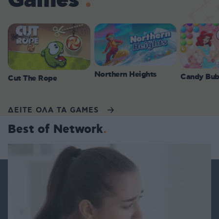
Games
Northern Heights
Candy Bub
Cut The Rope
ΔΕΙΤΕ ΟΛΑ ΤΑ GAMES
Best of Network