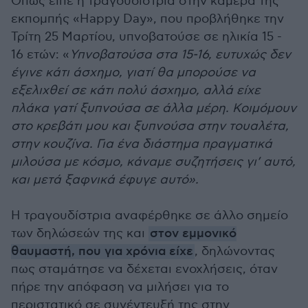
Όπως είπε η τραγουδίστρια στην κάμερα της
εκπομπής «Happy Day», που προβλήθηκε την
Τρίτη 25 Μαρτίου, υπνοβατούσε σε ηλικία 15 -
16 ετών: «
Υπνοβατούσα στα 15-16, ευτυχώς δεν
έγινε κάτι άσχημο, γιατί θα μπορούσε να
εξελιχθεί σε κάτι πολύ άσχημο, αλλά είχε
πλάκα γατί ξυπνούσα σε άλλα μέρη. Κοιμόμουν
στο κρεβάτι μου και ξυπνούσα στην τουαλέτα,
στην κουζίνα. Για ένα διάστημα πραγματικά
μιλούσα με κόσμο, κάναμε συζητήσεις γι’ αυτό,
και μετά ξαφνικά έφυγε αυτό».
Η τραγουδίστρια αναφέρθηκε σε άλλο σημείο
των δηλώσεών της και
στον εμμονικό
θαυμαστή, που για χρόνια είχε
, δηλώνοντας
πως σταμάτησε να δέχεται ενοχλήσεις, όταν
πήρε την απόφαση να μιλήσει για το
περιστατικό σε συνέντευξή της στην