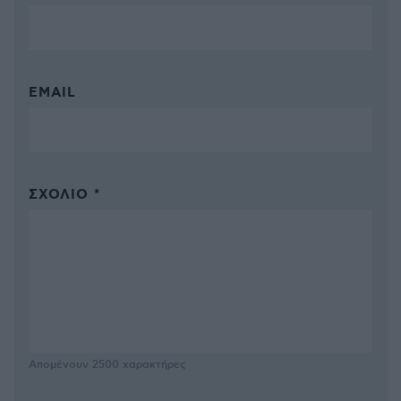
EMAIL
ΣΧΌΛΙΟ *
Απομένουν
2500
χαρακτήρες