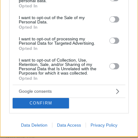
personal data.
grant or deny consent to Google and its third-party tags to
Opted In
use your data for below specified purposes in below Google
consent section.
I want to opt-out of the Sale of my
Personal Data.
Opted In
I want to opt-out of processing my
Personal Data for Targeted Advertising.
Opted In
I want to opt-out of Collection, Use,
Retention, Sale, and/or Sharing of my
Personal Data that Is Unrelated with the
Purposes for which it was collected.
Opted In
Google consents
CONFIRM
Data Deletion
Data Access
Privacy Policy