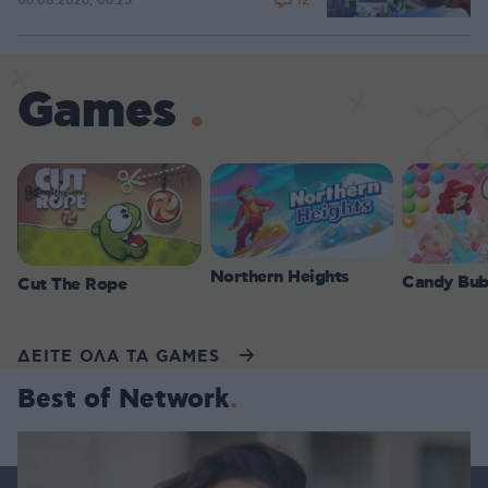
12
06.08.2026, 06:25
Games
Northern Heights
Candy Bub
Cut The Rope
ΔΕΙΤΕ ΟΛΑ ΤΑ GAMES
Best of Network