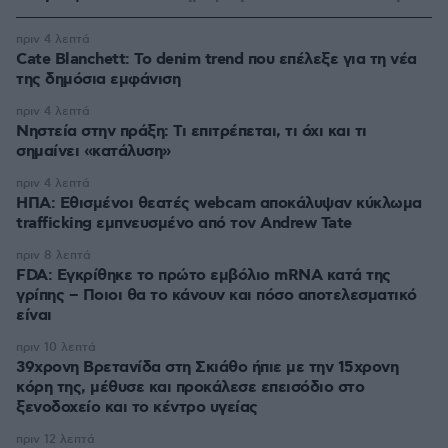
πριν 4 λεπτά
Cate Blanchett: Το denim trend που επέλεξε για τη νέα
της δημόσια εμφάνιση
πριν 4 λεπτά
Νηστεία στην πράξη: Τι επιτρέπεται, τι όχι και τι
σημαίνει «κατάλυση»
πριν 4 λεπτά
ΗΠΑ: Εθισμένοι θεατές webcam αποκάλυψαν κύκλωμα
trafficking εμπνευσμένο από τον Andrew Tate
πριν 8 λεπτά
FDA: Εγκρίθηκε το πρώτο εμβόλιο mRNA κατά της
γρίπης – Ποιοι θα το κάνουν και πόσο αποτελεσματικό
είναι
πριν 10 λεπτά
39χρονη Βρετανίδα στη Σκιάθο ήπιε με την 15χρονη
κόρη της, μέθυσε και προκάλεσε επεισόδιο στο
ξενοδοχείο και το κέντρο υγείας
πριν 12 λεπτά