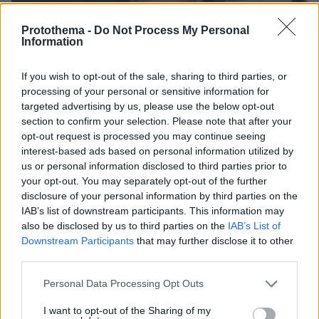
Protothema -
Do Not Process My Personal
Information
If you wish to opt-out of the sale, sharing to third parties, or
processing of your personal or sensitive information for
targeted advertising by us, please use the below opt-out
section to confirm your selection. Please note that after your
opt-out request is processed you may continue seeing
interest-based ads based on personal information utilized by
us or personal information disclosed to third parties prior to
your opt-out. You may separately opt-out of the further
disclosure of your personal information by third parties on the
IAB’s list of downstream participants. This information may
also be disclosed by us to third parties on the
IAB’s List of
Downstream Participants
that may further disclose it to other
third parties.
06.05.2024, 11:00
Please note that this website/app uses one or more Google
Personal Data Processing Opt Outs
Πέγκυ Ζήνα για τον σύζυγό της: Να χαίρεστε και να
services and may gather and store information including but
αγαπάτε τον Γιώργο, όσο λατρεύουμε εμείς τον δικό μας
not limited to your visit or usage behaviour. You may click to
I want to opt-out of the Sharing of my