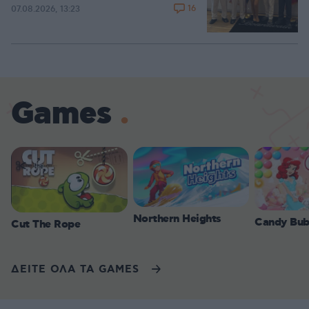
16
07.08.2026, 13:23
Games
Northern Heights
Candy Bub
Cut The Rope
ΔΕΙΤΕ ΟΛΑ ΤΑ GAMES