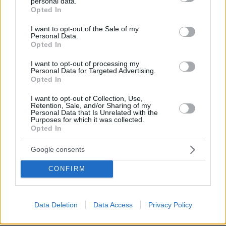
personal data.
grant or deny consent to Google and its third-party tags to
θεωρείται επίθεση σε όλους»
Opted In
use your data for below specified purposes in below Google
102
07.08.2026, 14:10
consent section.
I want to opt-out of the Sale of my
Personal Data.
Opted In
I want to opt-out of processing my
«Τα έχω χάσει όλα»: Συντετριμμένος ο
Personal Data for Targeted Advertising.
πατέρας και σύζυγος των θυμάτων
Opted In
στο τροχαίο στις Σέρρες
I want to opt-out of Collection, Use,
14
07.08.2026, 14:57
Retention, Sale, and/or Sharing of my
Personal Data that Is Unrelated with the
Purposes for which it was collected.
Opted In
Google consents
Συνελήφθη στη Γερμανία 31χρονος
για δολοφονίες μελών της Greek
CONFIRM
Mafia, κατηγορείται και για την
εκτέλεση με 97 σφαίρες του Βαγγέλη
Ζαμπούνη
Data Deletion
Data Access
Privacy Policy
40
07.08.2026, 10:33