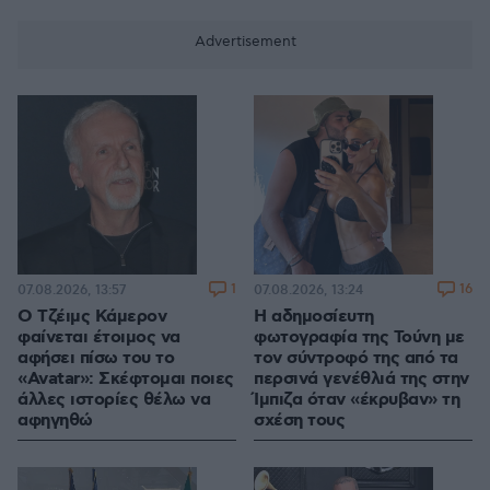
1
16
07.08.2026, 13:57
07.08.2026, 13:24
Ο Τζέιμς Κάμερον
Η αδημοσίευτη
φαίνεται έτοιμος να
φωτογραφία της Τούνη με
αφήσει πίσω του το
τον σύντροφό της από τα
«Avatar»: Σκέφτομαι ποιες
περσινά γενέθλιά της στην
άλλες ιστορίες θέλω να
Ίμπιζα όταν «έκρυβαν» τη
αφηγηθώ
σχέση τους