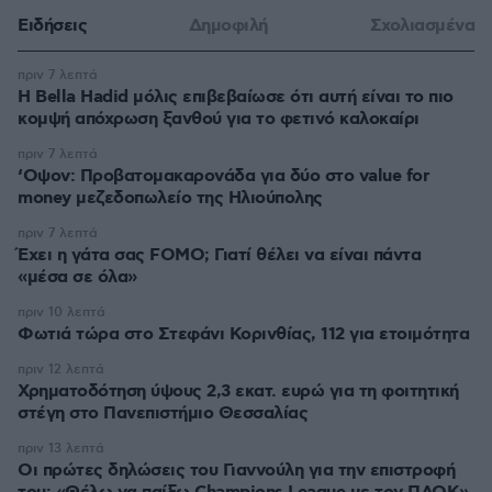
Ειδήσεις
Δημοφιλή
Σχολιασμένα
πριν 7 λεπτά
Η Bella Hadid μόλις επιβεβαίωσε ότι αυτή είναι το πιο
κομψή απόχρωση ξανθού για το φετινό καλοκαίρι
πριν 7 λεπτά
‘Οψον: Προβατομακαρονάδα για δύο στο value for
money μεζεδοπωλείο της Ηλιούπολης
πριν 7 λεπτά
Έχει η γάτα σας FOMO; Γιατί θέλει να είναι πάντα
«μέσα σε όλα»
πριν 10 λεπτά
Φωτιά τώρα στο Στεφάνι Κορινθίας, 112 για ετοιμότητα
πριν 12 λεπτά
Χρηματοδότηση ύψους 2,3 εκατ. ευρώ για τη φοιτητική
στέγη στο Πανεπιστήμιο Θεσσαλίας
πριν 13 λεπτά
Οι πρώτες δηλώσεις του Γιαννούλη για την επιστροφή