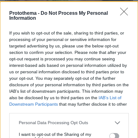
Protothema -
Do Not Process My Personal
Information
If you wish to opt-out of the sale, sharing to third parties, or
processing of your personal or sensitive information for
targeted advertising by us, please use the below opt-out
section to confirm your selection. Please note that after your
opt-out request is processed you may continue seeing
interest-based ads based on personal information utilized by
us or personal information disclosed to third parties prior to
your opt-out. You may separately opt-out of the further
disclosure of your personal information by third parties on the
IAB’s list of downstream participants. This information may
07.08.2026, 10:26
also be disclosed by us to third parties on the
IAB’s List of
Στο Α΄ Νεκροταφείο το μνημόσυνο για τον έναν
Downstream Participants
that may further disclose it to other
χρόνο από τον θάνατο της Λένας Σαμαρά
third parties.
Please note that this website/app uses one or more Google
Personal Data Processing Opt Outs
Τουρκία, Σαουδική Αραβία και
services and may gather and store information including but
Πακιστάν υπέγραψαν κοινή αμυντική
not limited to your visit or usage behaviour. You may click to
I want to opt-out of the Sharing of my
συμφωνία: «Επίθεση σε έναν θα