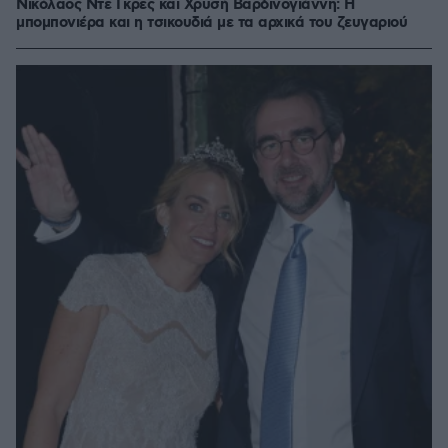
Νικόλαος Ντε Γκρες και Χρυσή Βαρδινογιάννη: Η
μπομπονιέρα και η τσικουδιά με τα αρχικά του ζευγαριού