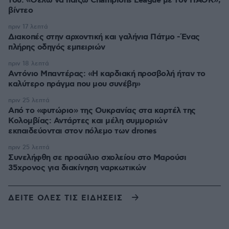
του: «Θέλω να παίξω Champions League με τον ΠΑΟΚ»,
βίντεο
πριν 17 λεπτά
Διακοπές στην αρχοντική και γαλήνια Πάτμο -Ένας
πλήρης οδηγός εμπειριών
πριν 18 λεπτά
Αντόνιο Μπαντέρας: «Η καρδιακή προσβολή ήταν το
καλύτερο πράγμα που μου συνέβη»
πριν 25 λεπτά
Από το «φυτώριο» της Ουκρανίας στα καρτέλ της
Κολομβίας: Αντάρτες και μέλη συμμοριών
εκπαιδεύονται στον πόλεμο των drones
πριν 25 λεπτά
Συνελήφθη σε προαύλιο σχολείου στο Μαρούσι
35χρονος για διακίνηση ναρκωτικών
ΔΕΙΤΕ ΟΛΕΣ ΤΙΣ ΕΙΔΗΣΕΙΣ