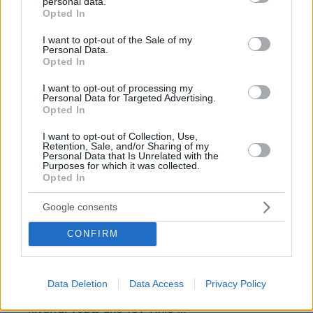
personal data.
χωροφύλακα των σχολίων να υποδεικνύετε
grant or deny consent to Google and its third-party tags to
Opted In
ποτε και πως θα μιλάει ο οποιοσδήποτε; Από
use your data for below specified purposes in below Google
όλες αυτές τις ελεινες δηλώσεις εσύ βρήκες
consent section.
I want to opt-out of the Sale of my
να απαντήσεις αυτό;
Personal Data.
Opted In
ΑΠΑΝΤΗΣΗ
I want to opt-out of processing my
Personal Data for Targeted Advertising.
K.A.
Opted In
31.01.2025, 16:31
I want to opt-out of Collection, Use,
Πολλές φορές οι γνώσεις που έχομε δεν έχουν
Retention, Sale, and/or Sharing of my
σχέση με την άποψή μας , η οποία μπορεί να έχει
Personal Data that Is Unrelated with the
Purposes for which it was collected.
σχέση με τις θρησκευτικές , κοσμοθεωρητικές και
Opted In
πολιτικέ μας αντιλήψεις... Η Επιστήμη έχει
αποφανθεί τελεσίδικα για θέματα όμως η
Google consents
ομοφυλοφιλία και η αμφιφυλοφιλία , ο
τρανσεξουαλισμός , η ύπαρξη κι άλλων φύλων
CONFIRM
εκτός των δύο γνωστών στο 1,7 % του πληθυσμού ,
το ότι το έμβρυο είναι μέρος του σώματος της
γυναικός ΑΛΛΑ πολλοί γράφουν κανονικά τις
Data Deletion
Data Access
Privacy Policy
θέσεις της Επιστήμης. Η Γη είναι τετράγωνη και
κινείται γύρω από τον Ήλιο ...