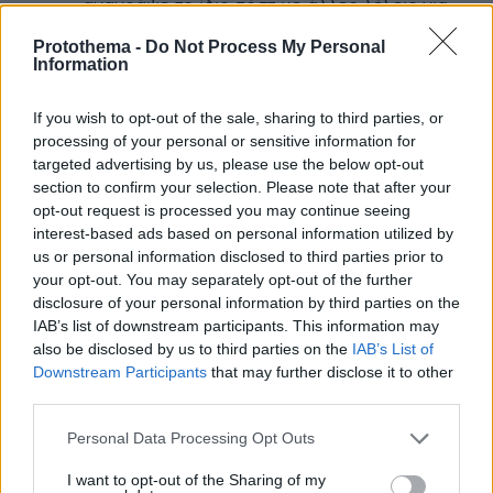
Ξαναγράψε το ίδιο πόστ με άλλες λέξεις για
1.253.175.123 φορά μπας και πείσεις κάποιον
Protothema -
Do Not Process My Personal
αδαή λες και δεν φαίνεσαι εμμονικέ
Information
αργόσχολε τσοπάνη.
ΑΠΑΝΤΗΣΗ
If you wish to opt-out of the sale, sharing to third parties, or
processing of your personal or sensitive information for
@Χρυσα
targeted advertising by us, please use the below opt-out
31.01.2025, 17:39
section to confirm your selection. Please note that after your
Σου θιξαμε τις πανελατζουδες και τον
opt-out request is processed you may continue seeing
τηλεοπτικό βόθρο κυραχρύσα; Επί της ουσίας
interest-based ads based on personal information utilized by
έχεις κάτι να σχολιασεις ή είπες να πετάξεις
us or personal information disclosed to third parties prior to
και συ την εξυπνάδα σου σα τον Περικλή;
your opt-out. You may separately opt-out of the further
Μάλλον ανήκεις στο χαμηλής νοημοσύνης
disclosure of your personal information by third parties on the
IAB’s list of downstream participants. This information may
κοινό στο οποίο στοχεύουν αυτές οι εκπομπές.
also be disclosed by us to third parties on the
IAB’s List of
ΑΠΑΝΤΗΣΗ
Downstream Participants
that may further disclose it to other
third parties.
@17:30
Please note that this website/app uses one or more Google
Personal Data Processing Opt Outs
31.01.2025, 17:45
services and may gather and store information including but
Σας έχρισε κανένας εσάς, Χρυσά,
not limited to your visit or usage behaviour. You may click to
I want to opt-out of the Sharing of my