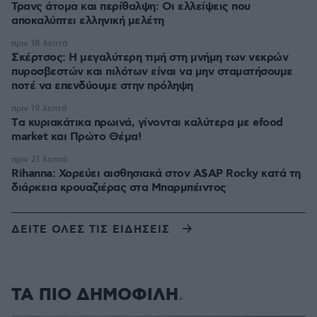
Τρανς άτομα και περίθαλψη: Οι ελλείψεις που
αποκαλύπτει ελληνική μελέτη
πριν 18 λεπτά
Σκέρτσος: Η μεγαλύτερη τιμή στη μνήμη των νεκρών
πυροσβεστών και πιλότων είναι να μην σταματήσουμε
ποτέ να επενδύουμε στην πρόληψη
πριν 19 λεπτά
Tα κυριακάτικα πρωινά, γίνονται καλύτερα με efood
market και Πρώτο Θέμα!
πριν 21 λεπτά
Rihanna: Χορεύει αισθησιακά στον A$AP Rocky κατά τη
διάρκεια κρουαζιέρας στα Μπαρμπέιντος
ΔΕΙΤΕ ΟΛΕΣ ΤΙΣ ΕΙΔΗΣΕΙΣ
ΤΑ ΠΙΟ ΔΗΜΟΦΙΛΗ