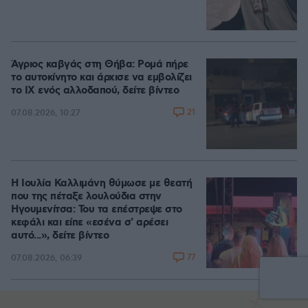
Άγριος καβγάς στη Θήβα: Ρομά πήρε
το αυτοκίνητο και άρχισε να εμβολίζει
το ΙΧ ενός αλλοδαπού, δείτε βίντεο
21
07.08.2026, 10:27
Η Ιουλία Καλλιμάνη θύμωσε με θεατή
που της πέταξε λουλούδια στην
Ηγουμενίτσα: Του τα επέστρεψε στο
κεφάλι και είπε «εσένα σ' αρέσει
αυτό...», δείτε βίντεο
77
07.08.2026, 06:39