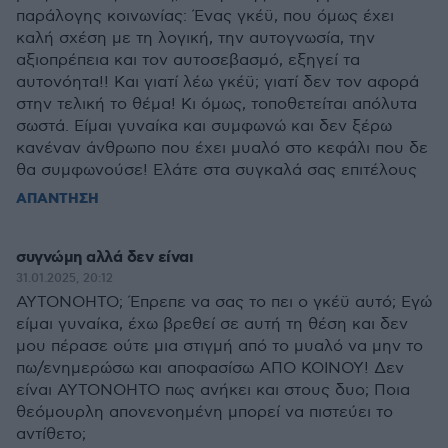
παράλογης κοινωνίας: Ένας γκέϋ, που όμως έχει
καλή σχέση με τη λογική, την αυτογνωσία, την
αξιοπρέπεια και τον αυτοσεβασμό, εξηγεί τα
αυτονόητα!! Και γιατί λέω γκέϋ; γιατί δεν τον αφορά
στην τελική το θέμα! Κι όμως, τοποθετείται απόλυτα
σωστά. Είμαι γυναίκα και συμφωνώ και δεν ξέρω
κανέναν άνθρωπο που έχει μυαλό στο κεφάλι που δε
θα συμφωνούσε! Ελάτε στα συγκαλά σας επιτέλους
ΑΠΑΝΤΗΣΗ
συγνώμη αλλά δεν είναι
31.01.2025, 20:12
ΑΥΤΟΝΟΗΤΟ; Έπρεπε να σας το πει ο γκέϋ αυτό; Εγώ
είμαι γυναίκα, έχω βρεθεί σε αυτή τη θέση και δεν
μου πέρασε ούτε μια στιγμή από το μυαλό να μην το
πω/ενημερώσω και αποφασίσω ΑΠΟ ΚΟΙΝΟΥ! Δεν
είναι ΑΥΤΟΝΟΗΤΟ πως ανήκει και στους δυο; Ποια
θεόμουρλη απονενοημένη μπορεί να πιστεύει το
αντίθετο;