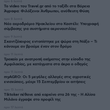
πριν 6 λεπτά
To video του Travel.gr από το ταξίδι στα Βόρεια
Άγραφα: Φιλόξενοι Άνθρωποι, ανόθευτη Φύση
πριν 8 λεπτά
Νέο αεροδρόμιο Ηρακλείου στο Καστέλι: Υπογραφή
σύμβασης για συστήματα αεροναυτιλίας
πριν 9 λεπτά
Σκαντζόχοιρος εντοπίστηκε με ψώρα στη Νάξο – Τι
κάνουμε αν βρούμε έναν στον δρόμο
πριν 11 λεπτά
Τροχαίο με ανατροπή οχήματος στην είσοδο της
Αμφιλοχίας, με κατάγματα στα άκρα ο οδηγός
πριν 11 λεπτά
myAGRO: Οι 5 μεγάλες αλλαγές στις αγροτικές
ενισχύσεις, μέχρι 15 Σεπτεμβρίου οι αιτήσεις
πριν 15 λεπτά
Tiktoker πέθανε από καρκίνο στα 26 της - Η Αλίσα
Μιλάνο έγραψε στο προφίλ της
πριν 17 λεπτά