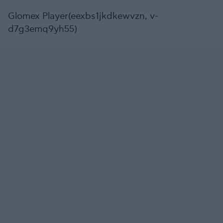
Glomex Player(eexbs1jkdkewvzn, v-
d7g3emq9yh55)