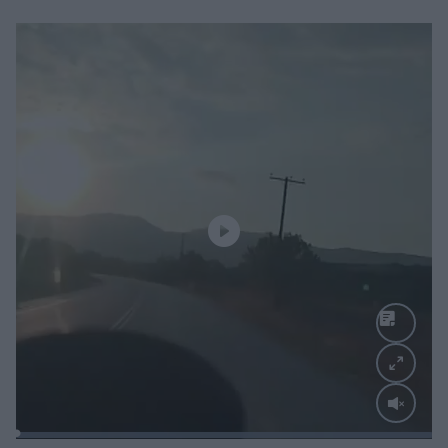
Loaded
:
100.00%