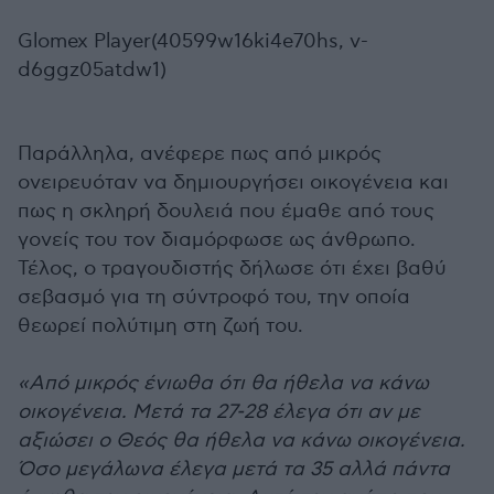
Glomex Player(40599w16ki4e70hs, v-
d6ggz05atdw1)
Παράλληλα, ανέφερε πως από μικρός
ονειρευόταν να δημιουργήσει οικογένεια και
πως η σκληρή δουλειά που έμαθε από τους
γονείς του τον διαμόρφωσε ως άνθρωπο.
Τέλος, ο τραγουδιστής δήλωσε ότι έχει βαθύ
σεβασμό για τη σύντροφό του, την οποία
θεωρεί πολύτιμη στη ζωή του.
«Από μικρός ένιωθα ότι θα ήθελα να κάνω
οικογένεια. Μετά τα 27-28 έλεγα ότι αν με
αξιώσει ο Θεός θα ήθελα να κάνω οικογένεια.
Όσο μεγάλωνα έλεγα μετά τα 35 αλλά πάντα