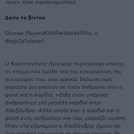
τους»,
είπε χαρακτηριστικά.
Δείτε το βίντεο
Glomex Player(40599w16ki4e70hs, v-
d6gh2a1zopex)
Ο Κωνσταντίνος Αργυρός περιέγραψε επίσης,
τη στιγμή που έμαθε για την εγκυμοσύνη της
συντρόφου του, ενώ αρχικά, δήλωσε πως
σημασία για εκείνον σε έναν άνθρωπο έχει η
ψυχή και η καρδιά. «
Είδα έναν υπέροχο
άνθρωπο με μια μεγάλη καρδιά στην
Αλεξάνδρα. Αλλά ουσία έχει η καρδιά και η
ψυχή ενός ανθρώπου και πως μοιράζει αγάπη.
Ήταν στο εξωτερικό η Αλεξάνδρα, ήμουν σε
ένα φαγητό και εκείνη τη στιγμή έφευγα. Τη