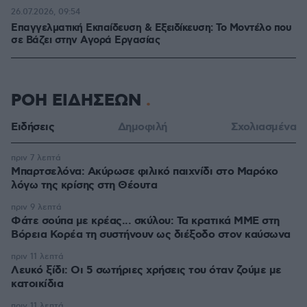
26.07.2026, 09:54
Επαγγελματική Εκπαίδευση & Εξειδίκευση: Το Mοντέλο που
σε Bάζει στην Aγορά Eργασίας
ΡΟΗ ΕΙΔΗΣΕΩΝ
Ειδήσεις
Δημοφιλή
Σχολιασμένα
πριν 7 λεπτά
Μπαρτσελόνα: Ακύρωσε φιλικό παιχνίδι στο Μαρόκο
λόγω της κρίσης στη Θέουτα
πριν 9 λεπτά
Φάτε σούπα με κρέας... σκύλου: Τα κρατικά ΜΜΕ στη
Βόρεια Κορέα τη συστήνουν ως διέξοδο στον καύσωνα
πριν 11 λεπτά
Λευκό ξίδι: Οι 5 σωτήριες χρήσεις του όταν ζούμε με
κατοικίδια
πριν 11 λεπτά