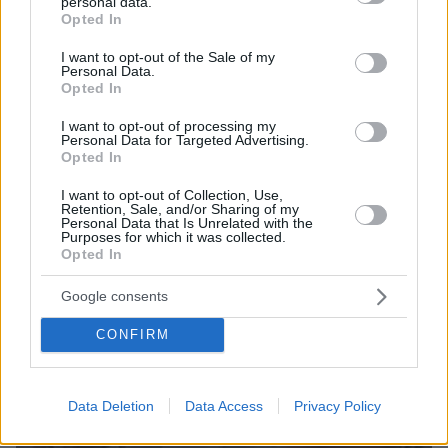
personal data.
grant or deny consent to Google and its third-party tags to
Opted In
πριν 30 λεπτά
use your data for below specified purposes in below Google
Οι ευχές της Κωνσταντίνας Ευρυπίδου στον Φίλιππο
consent section.
I want to opt-out of the Sale of my
Μιχόπουλο για τα γενέθλιά του: Κάποιοι άνθρωποι
Personal Data.
απλώς κάνουν τη ζωή πιο όμορφη
Opted In
I want to opt-out of processing my
ΔΕΙΤΕ ΟΛΕΣ ΤΙΣ ΕΙΔΗΣΕΙΣ
Personal Data for Targeted Advertising.
Opted In
I want to opt-out of Collection, Use,
Retention, Sale, and/or Sharing of my
Personal Data that Is Unrelated with the
ΤΑ ΠΙΟ ΔΗΜΟΦΙΛΗ
Purposes for which it was collected.
Opted In
Google consents
CONFIRM
Data Deletion
Data Access
Privacy Policy