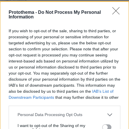
Σύκα και φραγκόσυκα: Τα οφέλη και πόσα μπορούμε να
καταναλώνουμε
Protothema -
Do Not Process My Personal
Information
πριν 12 λεπτά
Η Λίβερπουλ δεν ξέχασε τον Ζότα, το πρόσωπό του στο
If you wish to opt-out of the sale, sharing to third parties, or
νέο πούλμαν της ομάδας, δείτε βίντεο
processing of your personal or sensitive information for
πριν 16 λεπτά
targeted advertising by us, please use the below opt-out
Χωρίς ενεργό μέτωπο η φωτιά στο Στεφάνι Κορινθίας,
section to confirm your selection. Please note that after your
ξεκίνησε από περιοχή με φωτοβολταϊκά λέει ο
opt-out request is processed you may continue seeing
αντιδήμαρχος
interest-based ads based on personal information utilized by
us or personal information disclosed to third parties prior to
πριν 19 λεπτά
Αντικαταθλιπτικά: Γιατί η διακοπή τους προκαλεί φόβο –
your opt-out. You may separately opt-out of the further
Πώς θα γίνει σωστά και με ασφάλεια
disclosure of your personal information by third parties on the
IAB’s list of downstream participants. This information may
πριν 25 λεπτά
also be disclosed by us to third parties on the
IAB’s List of
Άλλος για data center; Επενδύσεις €50 δισ. την
Downstream Participants
that may further disclose it to other
ερχόμενη δεκαετία
third parties.
πριν 27 λεπτά
Please note that this website/app uses one or more Google
Παρ' ολίγον τραγωδία στη Μαγνησία, «ακυβέρνητο»
Personal Data Processing Opt Outs
services and may gather and store information including but
φορτηγό έκοψε στύλο ηλεκτροδότησης και
not limited to your visit or usage behaviour. You may click to
I want to opt-out of the Sharing of my
προσέκρουσε σε πολυκατοικία