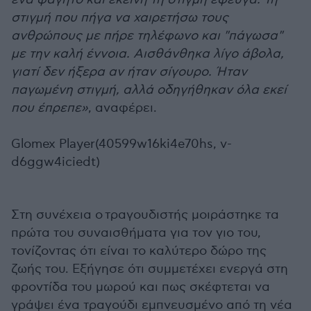
στιγμή που πήγα να χαιρετήσω τους
ανθρώπους με πήρε τηλέφωνο και "πάγωσα"
με την καλή έννοια. Αισθάνθηκα λίγο άβολα,
γιατί δεν ήξερα αν ήταν σίγουρο. Ήταν
παγωμένη στιγμή, αλλά οδηγήθηκαν όλα εκεί
που έπρεπε»
, αναφέρει.
Glomex Player(40599w16ki4e70hs, v-
d6ggw4iciedt)
Στη συνέχεια ο τραγουδιστής μοιράστηκε τα
πρώτα του συναισθήματα για τον γιο του,
τονίζοντας ότι είναι το καλύτερο δώρο της
ζωής του. Εξήγησε ότι συμμετέχει ενεργά στη
φροντίδα του μωρού και πως σκέφτεται να
γράψει ένα τραγούδι εμπνευσμένο από τη νέα