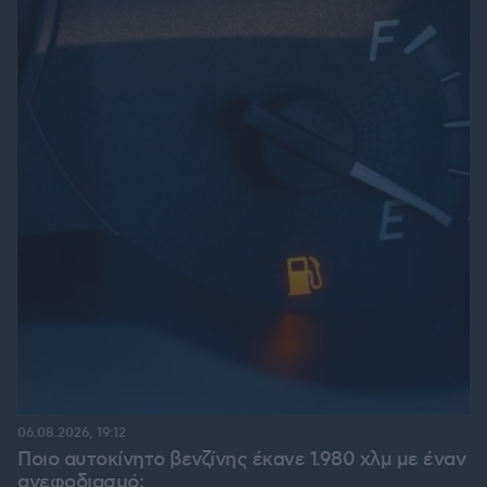
06.08.2026, 19:12
Ποιο αυτοκίνητο βενζίνης έκανε 1.980 χλμ με έναν
ανεφοδιασμό;