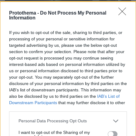
Protothema -
Do Not Process My Personal
Information
If you wish to opt-out of the sale, sharing to third parties, or
processing of your personal or sensitive information for
targeted advertising by us, please use the below opt-out
section to confirm your selection. Please note that after your
opt-out request is processed you may continue seeing
interest-based ads based on personal information utilized by
us or personal information disclosed to third parties prior to
your opt-out. You may separately opt-out of the further
disclosure of your personal information by third parties on the
IAB’s list of downstream participants. This information may
also be disclosed by us to third parties on the
IAB’s List of
Downstream Participants
that may further disclose it to other
06.08.2026, 23:17
third parties.
Στη ΓΑΔΑ κρατείται η 46χρονη που κατηγορείται
Please note that this website/app uses one or more Google
για την επίθεση στη Marfin, δείτε βίντεο και
Personal Data Processing Opt Outs
services and may gather and store information including but
φωτογραφίες
not limited to your visit or usage behaviour. You may click to
I want to opt-out of the Sharing of my