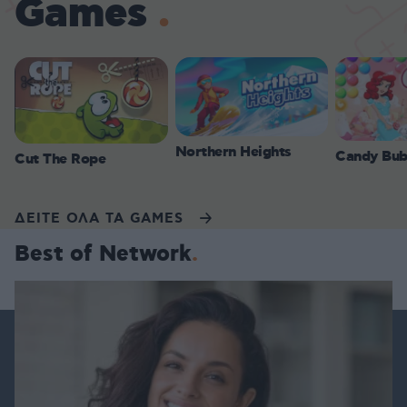
Games
Northern Heights
Candy Bub
Cut The Rope
ΔΕΙΤΕ ΟΛΑ ΤΑ GAMES
Best of Network