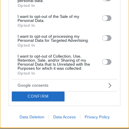
personal data.
grant or deny consent to Google and its third-party tags to
Opted In
use your data for below specified purposes in below Google
consent section.
I want to opt-out of the Sale of my
Personal Data.
Opted In
I want to opt-out of processing my
Personal Data for Targeted Advertising.
Opted In
I want to opt-out of Collection, Use,
Retention, Sale, and/or Sharing of my
Personal Data that Is Unrelated with the
Purposes for which it was collected.
Opted In
Google consents
CONFIRM
Data Deletion
Data Access
Privacy Policy