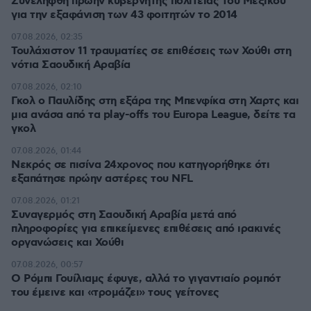
Συνελήφθη πρώην κυβερνήτης πολιτείας του Μεξικού
για την εξαφάνιση των 43 φοιτητών το 2014
07.08.2026, 02:35
Τουλάχιστον 11 τραυματίες σε επιθέσεις των Χούθι στη
νότια Σαουδική Αραβία
07.08.2026, 02:10
Γκολ ο Παυλίδης στη εξάρα της Μπενφίκα στη Χαρτς και
μια ανάσα από τα play-offs του Europa League, δείτε τα
γκολ
07.08.2026, 01:44
Νεκρός σε πισίνα 24χρονος που κατηγορήθηκε ότι
εξαπάτησε πρώην αστέρες του NFL
07.08.2026, 01:21
Συναγερμός στη Σαουδική Αραβία μετά από
πληροφορίες για επικείμενες επιθέσεις από ιρακινές
οργανώσεις και Χούθι
07.08.2026, 00:57
Ο Ρόμπι Γουίλιαμς έφυγε, αλλά το γιγαντιαίο ρομπότ
του έμεινε και «τρομάζει» τους γείτονες