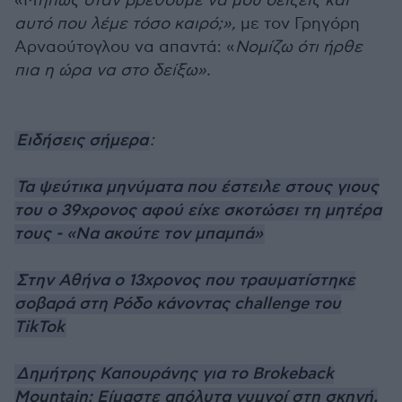
«Μ
ήπως όταν βρεθούμε να μου δείξεις και
αυτό που λέμε τόσο καιρό;»,
με τον Γρηγόρη
Αρναούτογλου να απαντά: «
Νομίζω ότι ήρθε
πια η ώρα να στο δείξω».
Ειδήσεις σήμερα
:
Τα ψεύτικα μηνύματα που έστειλε στους γιους
του ο 39χρονος αφού είχε σκοτώσει τη μητέρα
τους - «Να ακούτε τον μπαμπά»
Στην Αθήνα ο 13χρονος που τραυματίστηκε
σοβαρά στη Ρόδο κάνοντας challenge του
TikTok
Δημήτρης Καπουράνης για το Brokeback
Mountain: Είμαστε απόλυτα γυμνοί στη σκηνή,