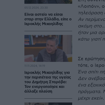
«Λοιπόν», ο
05.12.2024, 23:30
τηλεόραση σ
Είναι αστείο να είσαι
Αν περίμεν
σταρ στην Ελλάδα, είπε ο
Ιεροκλής Μιχαηλίδης
ακόμη στο…
ήταν μια ορ
κάτω γιατί 
Σε ερώτηση
τότε, ο Ιερ
11.11.2024, 14:19
Ένα σπίτι π
Ιεροκλής Μιχαηλίδης για
την περιπέτεια της υγείας
Δεν ανέβασ
του Δημήτρη Σταρόβα:
ένα εξοχικό
Τον ενεργοποίησε και
πράγματα. Μ
άλλαξε πλεύση
μέχρι εκεί».