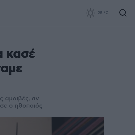
25
°C
α κασέ
ναμε
ς αμοιβές, αν
ασε ο ηθοποιός