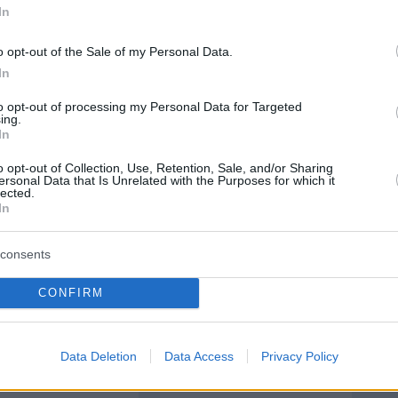
In
o opt-out of the Sale of my Personal Data.
protothema.gr στο Google News
το
και μάθετε πρώτοι
In
εις
to opt-out of processing my Personal Data for Targeted
Ειδήσεις
 τελευταίες
από την Ελλάδα και τον Κόσμο, τη
ing.
In
Protothema.gr
μβαίνουν, στο
o opt-out of Collection, Use, Retention, Sale, and/or Sharing
ersonal Data that Is Unrelated with the Purposes for which it
ΙΑ
ΠΡΟΣΘΗΚΗ ΣΧΟΛΙΟΥ
lected.
In
consents
ΣΘΗΚΗ ΣΧΟΛΙΟΥ
CONFIRM
 *
EMAIL
Data Deletion
Data Access
Privacy Policy