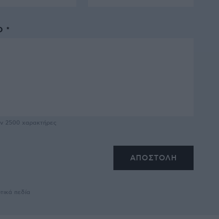
 *
υν
2500
χαρακτήρες
τικά πεδία