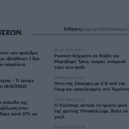
Ειδήσεις
Δημοφιλή
Σχολιασμέν
ΗΣΕΩΝ
08.08.2026, 04:13
στον νέο πρόεδρο
Ρωσικά πλήγματα σε Κίεβο και
με «βοήθεια» 1 δισ.
Μπροβαρί: Τρεις νεκροί, ανάμεσά
ην ασφάλεια
τους ένα παιδί
08.08.2026, 03:37
μέρας - Τι τρώμε
Ήττα της Σάκκαρη με 2-0 από την
ο (8/8/2026)
Γκοφ και αποκλεισμός στο Τορόντο
08.08.2026, 03:31
 επίπεδο της
Ο Κούτσιας πέτυχε το πρώτο γκολ
οψίλωση στον
της φετινής Primeira Liga, δείτε το
θηκε κατά 37% σε
γκολ
08.08.2026, 03:00