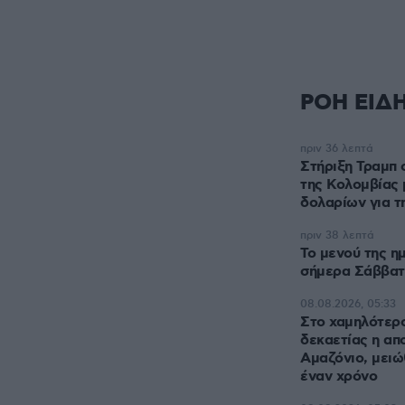
ΡΟΗ ΕΙΔ
πριν 36 λεπτά
Στήριξη Τραμπ 
της Κολομβίας 
δολαρίων για τ
πριν 38 λεπτά
Το μενού της η
σήμερα Σάββατ
08.08.2026, 05:33
Στο χαμηλότερο
δεκαετίας η απ
Αμαζόνιο, μειώ
έναν χρόνο