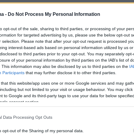
ήμερα:
ma -
Do Not Process My Personal Information
καταιγίδες το Σάββατο - Ποιες περιοχές θα
to opt-out of the sale, sharing to third parties, or processing of your per
ύν
formation for targeted advertising by us, please use the below opt-out s
r selection. Please note that after your opt-out request is processed y
eing interest-based ads based on personal information utilized by us or
ή των Bulgari: Αναβιώνουν το πρώτο
disclosed to third parties prior to your opt-out. You may separately opt-
της οικογένειας, στην Παραμυθιά
losure of your personal information by third parties on the IAB’s list of
. This information may also be disclosed by us to third parties on the
IA
Participants
that may further disclose it to other third parties.
είναι 7 ετών και μας έβλεπε γυμνούς από
 that this website/app uses one or more Google services and may gath
α, ήμασταν πολύ ανοιχτοί στο κομμάτι γύμνιας
including but not limited to your visit or usage behaviour. You may click 
είπε ο Δημήτρης Μακαλιάς
 to Google and its third-party tags to use your data for below specifi
ogle consent section.
l Data Processing Opt Outs
o opt-out of the Sharing of my personal data.