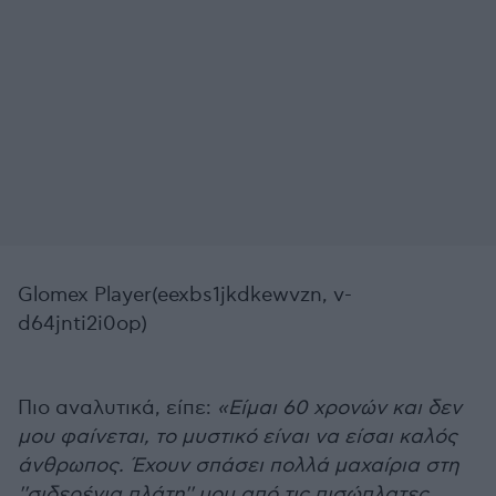
Glomex Player(eexbs1jkdkewvzn, v-
d64jnti2i0op)
Πιο αναλυτικά, είπε:
«Είμαι 60 χρονών και δεν
μου φαίνεται, το μυστικό είναι να είσαι καλός
άνθρωπος. Έχουν σπάσει πολλά μαχαίρια στη
''σιδερένια πλάτη'' μου από τις πισώπλατες