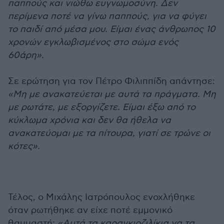
παππούς και νιώθω ευγνωμοσύνη. Δεν
περίμενα ποτέ να γίνω παππούς, για να φύγει
το παιδί από μέσα μου. Είμαι ένας άνθρωπος 10
χρονών εγκλωβισμένος στο σώμα ενός
60άρη».
Σε ερώτηση για τον Πέτρο Φιλιππίδη απάντησε:
«Μη με ανακατεύεται με αυτά τα πράγματα. Μη
με ρωτάτε, με εξοργίζετε. Είμαι έξω από το
κύκλωμα χρόνια και δεν θα ήθελα να
ανακατεύομαι με τα πίτουρα, γιατί σε τρώνε οι
κότες».
Τέλος, ο Μιχάλης Ιατρόπουλος ενοχλήθηκε
όταν ρωτήθηκε αν είχε ποτέ εμμονικό
θαυμαστή:
«Αυτά τα καραγκιοζιλίκια να τα