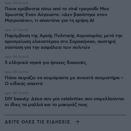
πριν 24 λεπτά
Ποιοι κρύβονται πίσω από το viral τραγούδι Μου
Χρωστάς Έναν Αύγουστο: «Δεν βασίστηκε στον
Μητροπάνο», τι απαντάνε για τη χρήση AI
πριν 27 λεπτά
Παρέμβαση της Αρχής Πολιτικής Αεροπορίας μετά την
προσγείωση ελικοπτέρου στο Σαρακήνικο, αυστηρή
σύσταση για την ασφάλεια των πολιτών
πριν 34 λεπτά
5 ελληνικά νησιά για ήσυχες διακοπές
πριν 40 λεπτά
Πόσο πειράζει να κοιμόμαστε με ανοιχτό ανεμιστήρα –
Ο ειδικός απαντά
πριν 42 λεπτά
DIY beauty: Δέκα συν μία celebrities που επιμελλούνται
οι ίδιες τα μαλλιά και το μακιγιάζ τους
ΔΕΙΤΕ ΟΛΕΣ ΤΙΣ ΕΙΔΗΣΕΙΣ