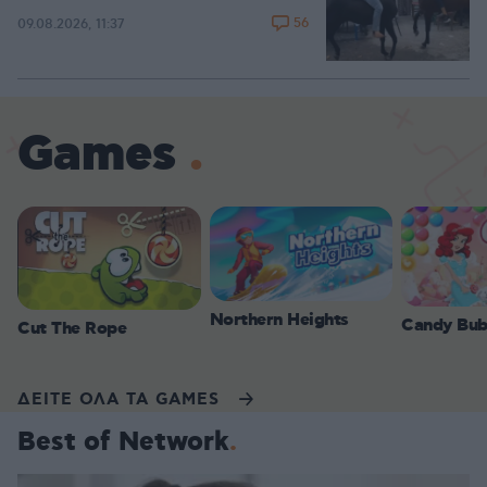
56
09.08.2026, 11:37
Games
Northern Heights
Candy Bub
Cut The Rope
ΔΕΙΤΕ ΟΛΑ ΤΑ GAMES
Best of Network