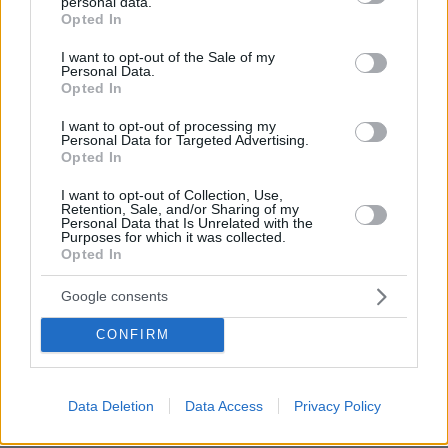
personal data.
ΡΟΗ ΕΙΔΗΣΕΩΝ
grant or deny consent to Google and its third-party tags to
Opted In
use your data for below specified purposes in below Google
consent section.
Ειδήσεις
Δημοφιλή
Σχολιασμένα
I want to opt-out of the Sale of my
Personal Data.
Opted In
πριν 9 λεπτά
Ξεπέρασε τη λοιμώδη μονοπυρήνωση ο Τεττέη, ποιες οι
I want to opt-out of processing my
πιθανότητες να προλάβει τη ρεβάνς με την ΤΣΣΚΑ 1948
Personal Data for Targeted Advertising.
Opted In
πριν 11 λεπτά
Μαγνήσιο: Πόσο χρειαζόμαστε για να αποφύγουμε την
I want to opt-out of Collection, Use,
άνοια και να μη γεράσει το μυαλό
Retention, Sale, and/or Sharing of my
Personal Data that Is Unrelated with the
Purposes for which it was collected.
πριν 12 λεπτά
Opted In
Τα 4 όνειρα που συνήθως βλέπουμε μετά τον θάνατο
του κατοικιδίου μας- Τι σημαίνουν
Google consents
πριν 12 λεπτά
Μία ταξιδιωτική συντάκτρια για τα μέρη που δεν θα
CONFIRM
επισκεπτόταν ποτέ ξανά
πριν 20 λεπτά
Έρημη πόλη η Αθήνα: Άδειοι δρόμοι σε Σύνταγμα,
Data Deletion
Data Access
Privacy Policy
Κολωνάκι, Ομόνοια και Εξάρχεια, δείτε βίντεο