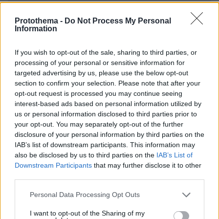
ΣΧΌΛΙΟ *
Protothema -
Do Not Process My Personal
Information
If you wish to opt-out of the sale, sharing to third parties, or
processing of your personal or sensitive information for
targeted advertising by us, please use the below opt-out
section to confirm your selection. Please note that after your
opt-out request is processed you may continue seeing
Απομένουν
2500
χαρακτήρες
interest-based ads based on personal information utilized by
us or personal information disclosed to third parties prior to
your opt-out. You may separately opt-out of the further
disclosure of your personal information by third parties on the
IAB’s list of downstream participants. This information may
also be disclosed by us to third parties on the
IAB’s List of
Downstream Participants
that may further disclose it to other
third parties.
* Υποχρεωτικά πεδία
Please note that this website/app uses one or more Google
Personal Data Processing Opt Outs
services and may gather and store information including but
not limited to your visit or usage behaviour. You may click to
I want to opt-out of the Sharing of my