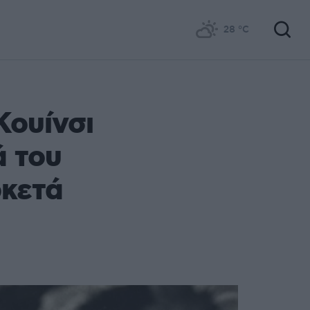
28
°C
Κουίνσι
ά του
ρκετά