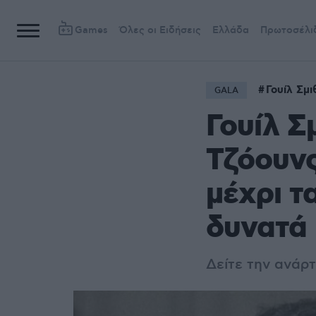
Games
Όλες οι Ειδήσεις
Ελλάδα
Πρωτοσέλι
Γουίλ Σμι
GALA
Γουίλ Σ
Τζόουνς
μέχρι τ
δυνατά
Δείτε την ανάρτ