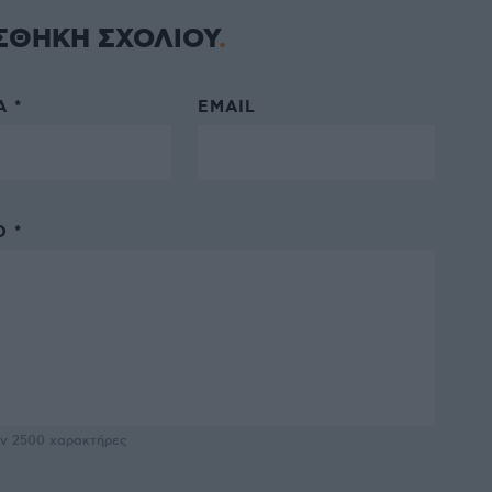
ΣΘΗΚΗ ΣΧΟΛΙΟΥ
 *
EMAIL
 *
υν
2500
χαρακτήρες