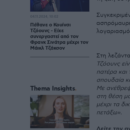
Συγκεκριμέν
04.11.2024, 10:02
ασπρόμαυρη
Πέθανε ο Κουίνσι
Τζόουνς - Είχε
λογαριασμό
συνεργαστεί από τον
Φρανκ Σινάτρα μέχρι τον
Μάικλ Τζάκσον
Στη λεζάντ
Τζόουνς είν
πατέρα και 
σπουδαία κ
Thema Insights
Με ανέθρεψ
στη θέση μ
μέχρι τα δι
πετάξω».
Δείτε την 