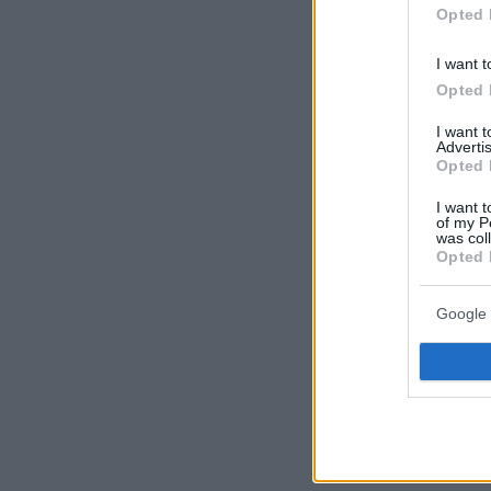
Opted 
I want t
Opted 
I want 
Advertis
Opted 
I want t
of my P
was col
Opted 
Google 
Ειδήσεις
σή
Θρίλερ στη
αλλαγή της
παιδιού