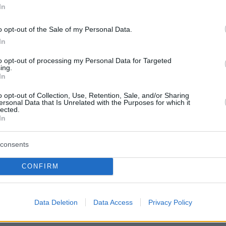
In
o opt-out of the Sale of my Personal Data.
In
to opt-out of processing my Personal Data for Targeted
ing.
In
o opt-out of Collection, Use, Retention, Sale, and/or Sharing
A post shared by Will Smith (@willsmith)
ersonal Data that Is Unrelated with the Purposes for which it
lected.
In
consents
μερα:
CONFIRM
ν Αμαλιάδα: Και έκτο νεκρό βρέφος - Η
 κατάθεσης από τη μητέρα του τελευταίου
Data Deletion
Data Access
Privacy Policy