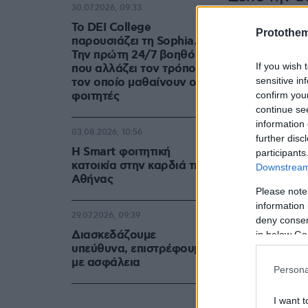
30.07.2026, 09:33
Το DEI College
Protothe
παρουσιάζει τη Sophia.
Την πρώτη 24/7 βοηθό AI
If you wish 
που αλλάζει τον τρόπο με
sensitive in
τον οποίο μαθαίνουν οι
φοιτητές
confirm you
continue se
information 
03.08.2026, 10:56
further disc
Η Smart φοιτητική
participants
κατοικία στην καρδιά της
Downstream 
Αθήνας
Please note
information 
29.07.2026, 09:39
deny consent
Διασκεδάζουμε
in below Go
υπεύθυνα, επιστρέφουμε
με ασφάλεια
Persona
I want t