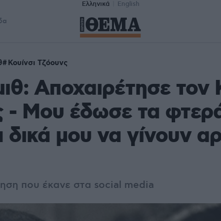
Ελληνικά
English
δα
θ
Κουίνσι Τζόουνς
μιθ: Αποχαιρέτησε τον 
 - Μου έδωσε τα φτερ
α δικά μου να γίνουν α
ηση που έκανε στα social media