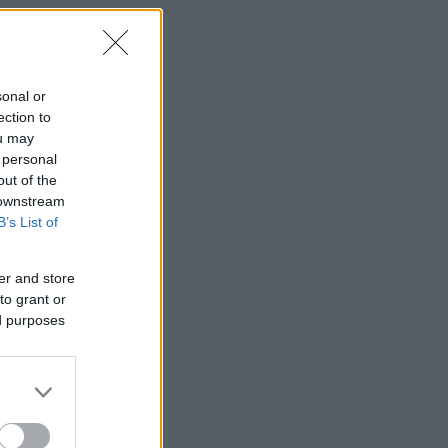
sonal or
ection to
ou may
 personal
out of the
 downstream
B’s List of
er and store
to grant or
ed purposes