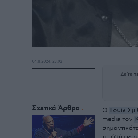
04.11.2024, 23:02
Δείτε 
Σχετικά Άρθρα
Ο
Γουίλ Σμι
media τον
σημαντικότ
τη ζωή σε ηλ