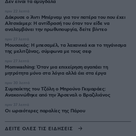
Δεν είναι τα αμύγδαλα
πριν 22 λεπτά
Δάκρυσε ο Άντι Μπέρναμ για τον πατέρα του που έχει
Αλτσχάιμερ: Η αντίδρασή του όταν τον είδε να
αναλαμβάνει την πρωθυπουργία, δείτε βίντεο
πριν 27 λεπτά
Μουσακάς: Η μπεσαμέλ, τα λαχανικά και το τηγάνισμα
της μελιτζάνας, σύμφωνα με τους σεφ
πριν 27 λεπτά
Momwashing: Όταν μια επιχείρηση αγαπάει τη
μητρότητα μόνο στα λόγια αλλά όχι στα έργα
πριν 30 λεπτά
Συμπαίκτης του Τζόλη ο Μπρούνο Γκιμαράες:
Ανακοινώθηκε από την Άρσεναλ ο Βραζιλιάνος
πριν 37 λεπτά
Οι ωραιότερες παραλίες της Πάρου
ΔΕΙΤΕ ΟΛΕΣ ΤΙΣ ΕΙΔΗΣΕΙΣ