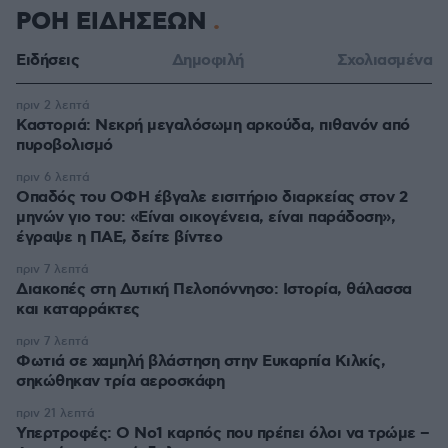
ΡΟΗ ΕΙΔΗΣΕΩΝ
Ειδήσεις
Δημοφιλή
Σχολιασμένα
πριν 2 λεπτά
Καστοριά: Νεκρή μεγαλόσωμη αρκούδα, πιθανόν από
πυροβολισμό
πριν 6 λεπτά
Οπαδός του ΟΦΗ έβγαλε εισιτήριο διαρκείας στον 2
μηνών γιο του: «Είναι οικογένεια, είναι παράδοση»,
έγραψε η ΠΑΕ, δείτε βίντεο
πριν 7 λεπτά
Διακοπές στη Δυτική Πελοπόννησο: Ιστορία, θάλασσα
και καταρράκτες
πριν 7 λεπτά
Φωτιά σε χαμηλή βλάστηση στην Ευκαρπία Κιλκίς,
σηκώθηκαν τρία αεροσκάφη
πριν 21 λεπτά
Υπερτροφές: Ο Νο1 καρπός που πρέπει όλοι να τρώμε –