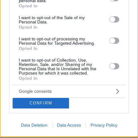
personal data.
grant or deny consent to Google and its third-party tags to
Opted In
use your data for below specified purposes in below Google
consent section.
I want to opt-out of the Sale of my
Personal Data.
Opted In
I want to opt-out of processing my
Personal Data for Targeted Advertising.
Opted In
I want to opt-out of Collection, Use,
03.08.2026, 11:06
Retention, Sale, and/or Sharing of my
Κάτι αλλάζει στον χάρτη της πανεπιστημιακής εκπαίδευσης
Personal Data that Is Unrelated with the
στην Ελλάδα
Purposes for which it was collected.
Opted In
30.07.2026, 15:25
Google consents
Εθνική Τράπεζα: Η κορυφαία επιλογή για τη χρηματοδότηση
μεγάλων έργων
CONFIRM
29.07.2026, 09:39
Διασκεδάζουμε υπεύθυνα, επιστρέφουμε με ασφάλεια
Data Deletion
Data Access
Privacy Policy