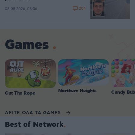
204
08.08.2026, 08:36
Games
Northern Heights
Candy Bub
Cut The Rope
ΔΕΙΤΕ ΟΛΑ ΤΑ GAMES
Best of Network