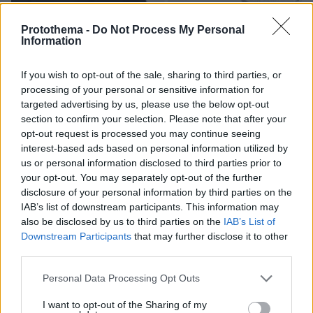
Protothema -
Do Not Process My Personal
Information
25.10.2024, 08:46
If you wish to opt-out of the sale, sharing to third parties, or
Ο Λίαμ Πέιν αντάλλαζε μηνύματα με τη Νικόλ Σέρζινγκερ
λίγο πριν φύγει από τη ζωή
processing of your personal or sensitive information for
targeted advertising by us, please use the below opt-out
section to confirm your selection. Please note that after your
Thema Insights
opt-out request is processed you may continue seeing
interest-based ads based on personal information utilized by
us or personal information disclosed to third parties prior to
your opt-out. You may separately opt-out of the further
disclosure of your personal information by third parties on the
IAB’s list of downstream participants. This information may
also be disclosed by us to third parties on the
IAB’s List of
Downstream Participants
that may further disclose it to other
third parties.
Please note that this website/app uses one or more Google
Personal Data Processing Opt Outs
services and may gather and store information including but
not limited to your visit or usage behaviour. You may click to
I want to opt-out of the Sharing of my