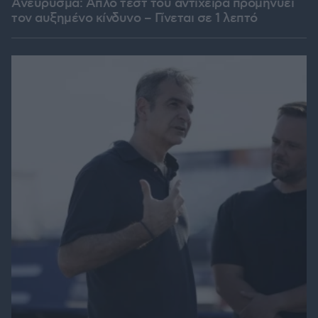
Ανεύρυσμα: Απλό τεστ του αντίχειρα προμηνύει
τον αυξημένο κίνδυνο – Γίνεται σε 1 λεπτό