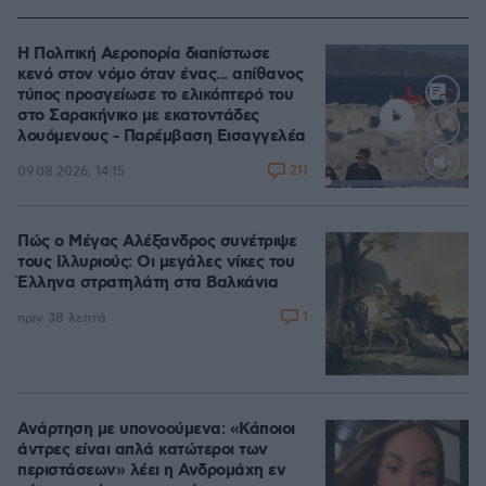
Η Πολιτική Αεροπορία διαπίστωσε
κενό στον νόμο όταν ένας... απίθανος
τύπος προσγείωσε το ελικόπτερό του
στο Σαρακήνικο με εκατοντάδες
λουόμενους - Παρέμβαση Εισαγγελέα
211
09.08.2026, 14:15
Loaded
:
100.00%
Πώς ο Μέγας Αλέξανδρος συνέτριψε
τους Ιλλυριούς: Οι μεγάλες νίκες του
Έλληνα στρατηλάτη στα Βαλκάνια
1
πριν 38 λεπτά
Ανάρτηση με υπονοούμενα: «Κάποιοι
άντρες είναι απλά κατώτεροι των
περιστάσεων» λέει η Ανδρομάχη εν