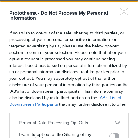
ΡΟΗ ΕΙΔΗΣΕΩΝ
Protothema -
Do Not Process My Personal
Ειδήσεις
Δημοφιλή
Σχολιασμένα
Information
πριν 7 λεπτά
If you wish to opt-out of the sale, sharing to third parties, or
Από τη Μόρια στην Κυψέλη: Η σκοτεινή διαδρομή ενός
processing of your personal or sensitive information for
εγκλήματος - Ο ασυνόδευτος ανήλικος, η πυγμαχία και
targeted advertising by us, please use the below opt-out
η μοιραία συνάντηση με την άτυχη Σκωτσέζα
section to confirm your selection. Please note that after your
opt-out request is processed you may continue seeing
πριν 7 λεπτά
interest-based ads based on personal information utilized by
Διεθνές Ινστιτούτο Στρατηγικών Μελετών: Ανέτοιμη η
us or personal information disclosed to third parties prior to
Ευρώπη για ρωσικές επιθέσεις με μη επανδρωμένα
αεροσκάφη
your opt-out. You may separately opt-out of the further
disclosure of your personal information by third parties on the
πριν 13 λεπτά
IAB’s list of downstream participants. This information may
Φωτιά σε χαμηλή βλάστηση στο Νέο Μοναστήρι
also be disclosed by us to third parties on the
IAB’s List of
Φθιώτιδας, σηκώθηκαν τρία εναέρια
Downstream Participants
that may further disclose it to other
third parties.
πριν 14 λεπτά
Ποια είναι η νέα ασιατική τάση στο Pilates που
Please note that this website/app uses one or more Google
υπόσχεται ευεξία και ισορροπία
Personal Data Processing Opt Outs
services and may gather and store information including but
πριν 14 λεπτά
not limited to your visit or usage behaviour. You may click to
I want to opt-out of the Sharing of my