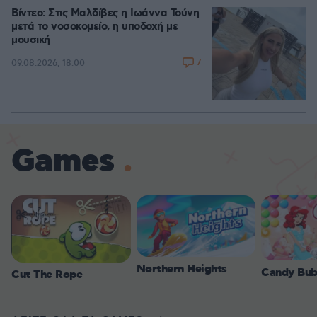
Βίντεο: Στις Μαλδίβες η Ιωάννα Τούνη
μετά το νοσοκομείο, η υποδοχή με
μουσική
7
09.08.2026, 18:00
Games
Northern Heights
Candy Bub
Cut The Rope