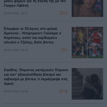
μέσω φημών για τη σχέση της με τον
Γιώργο Λιβάνη
25
09.08.2026, 15:57
Έλαμψαν οι Έλληνες στο φιλικό
Άρσεναλ - Ντόρτμουντ: Γκολάρα ο
Καρέτσας, ασίστ και κερδισμένο
πέναλτι ο Τζόλης, δείτε βίντεο
6
09.08.2026, 18:13
Σκιάθος: 15χρονος κατήγγειλε 17χρονο
για κατ' εξακολούθηση βιασμό και
εκβιασμό με βίντεο, τι περιέγραψε στις
Αρχές
38
09.08.2026, 16:54