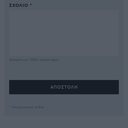
ΣΧΌΛΙΟ *
Απομένουν
2500
χαρακτήρες
* Υποχρεωτικά πεδία