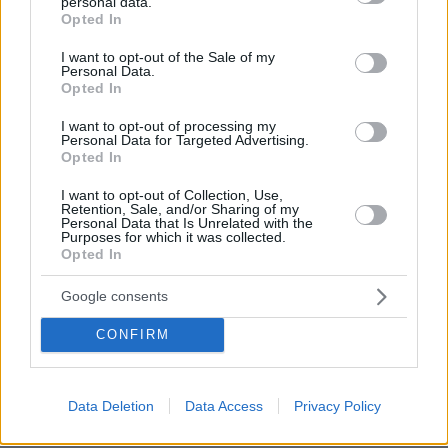
6 ενδιαφέρουσες, «άγνωστες» γωνιές της
personal data.
grant or deny consent to Google and its third-party tags to
Opted In
Θεσσαλονίκης με τη ματιά μιας φωτογράφου
use your data for below specified purposes in below Google
consent section.
πριν 26 λεπτά
I want to opt-out of the Sale of my
Personal Data.
Διακοπή λειτουργίας των ντους στα beach bars ζητά η
Opted In
κοινότητα Σάρτης στη Χαλκιδική, επικαλείται
περιορισμένη επάρκεια νερού
I want to opt-out of processing my
Personal Data for Targeted Advertising.
πριν 32 λεπτά
Opted In
Πώς θα κάνουμε μια περιποίηση προσώπου επιπέδου
σπα στο σπίτι
I want to opt-out of Collection, Use,
Retention, Sale, and/or Sharing of my
πριν 32 λεπτά
Personal Data that Is Unrelated with the
Purposes for which it was collected.
Σπιτικό προζύμι: Οδηγός για αρχάριους και μη – Η
Opted In
διαδικασία, η χρήση, η συντήρηση
πριν 35 λεπτά
Google consents
Ελπίδα για τη Δημοκρατία: Νέα αποχώρηση με αιχμές
για «απολυταρχικά προσωποπαγές διευθυντήριο
CONFIRM
Καρυστιανού - Γρατσία»
πριν 38 λεπτά
Πώς ο Μέγας Αλέξανδρος συνέτριψε τους Ιλλυριούς:
Data Deletion
Data Access
Privacy Policy
Οι μεγάλες νίκες του Έλληνα στρατηλάτη στα Βαλκάνια