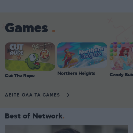
Games
Northern Heights
Candy Bub
Cut The Rope
ΔΕΙΤΕ ΟΛΑ ΤΑ GAMES
Best of Network