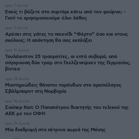
πριν 7 λεπτά
Εσείς τι βάζετε στο συρτάρι κάτω από τον φούρνο; -
Γιατί το χρησιμοποιούμε όλοι λάθος
πριν 7 λεπτά
Αρέσει στις γάτες το παιχνίδι “Φέρτο” όσο και στους
σκύλους; Η απάντηση θα σας εκπλήξει
πριν 11 λεπτά
Τουλάχιστον 25 τραυματίες, οι επτά σοβαρά, από
σύγκρουση δύο τραμ στο Γκελζενκίρχεν της Γερμανίας,
βίντεο
πριν 14 λεπτά
Μυστηριώδεις θάνατοι ταράνδων στο αρχιπέλαγος
Σβάλμπαρντ στη Νορβηγία
πριν 16 λεπτά
Σούπερ Καπ: Ο Παπαπέτρου διαιτητής του τελικού της
ΑΕΚ με τον ΟΦΗ
πριν 21 λεπτά
Μία διαδρομή στα πέτρινα χωριά της Μάνης