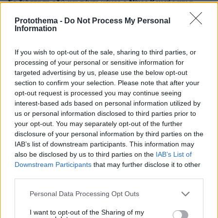
Σε διάσταση εδώ και πέντε μήνες ο Νίκος Κουρής και η
Έλενα Τοπαλίδου
Protothema -
Do Not Process My Personal
Information
Thema Insights
If you wish to opt-out of the sale, sharing to third parties, or
processing of your personal or sensitive information for
targeted advertising by us, please use the below opt-out
section to confirm your selection. Please note that after your
opt-out request is processed you may continue seeing
interest-based ads based on personal information utilized by
us or personal information disclosed to third parties prior to
your opt-out. You may separately opt-out of the further
disclosure of your personal information by third parties on the
IAB’s list of downstream participants. This information may
also be disclosed by us to third parties on the
IAB’s List of
Downstream Participants
that may further disclose it to other
third parties.
Please note that this website/app uses one or more Google
Personal Data Processing Opt Outs
services and may gather and store information including but
not limited to your visit or usage behaviour. You may click to
I want to opt-out of the Sharing of my