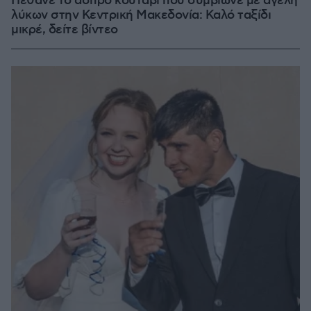
Πέθανε το άσπρο κουτάβι που συμβίωνε με αγέλη
λύκων στην Κεντρική Μακεδονία: Καλό ταξίδι
μικρέ, δείτε βίντεο