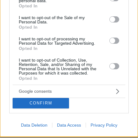
personal data.
grant or deny consent to Google and its third-party tags to
Opted In
use your data for below specified purposes in below Google
consent section.
I want to opt-out of the Sale of my
Personal Data.
Opted In
30.07.2026, 09:33
Το DEI College παρουσιάζει τη Sophia. Την πρώτη 24/7
I want to opt-out of processing my
βοηθό AI που αλλάζει τον τρόπο με τον οποίο μαθαίνουν οι
Personal Data for Targeted Advertising.
φοιτητές
Opted In
I want to opt-out of Collection, Use,
03.08.2026, 10:56
Retention, Sale, and/or Sharing of my
Η Smart φοιτητική κατοικία στην καρδιά της Αθήνας
Personal Data that Is Unrelated with the
Purposes for which it was collected.
Opted In
29.07.2026, 09:39
Διασκεδάζουμε υπεύθυνα, επιστρέφουμε με ασφάλεια
Google consents
CONFIRM
ΡΟΗ ΕΙΔΗΣΕΩΝ
Data Deletion
Data Access
Privacy Policy
Ειδήσεις
Δημοφιλή
Σχολιασμένα