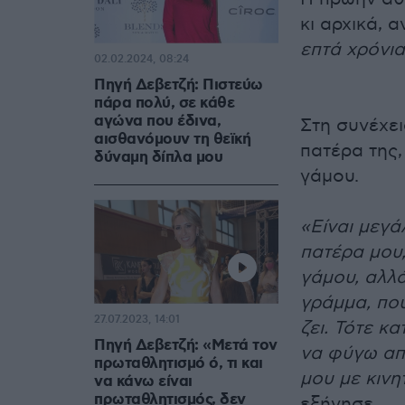
κι αρχικά, 
επτά χρόνια
02.02.2024, 08:24
Πηγή Δεβετζή: Πιστεύω
πάρα πολύ, σε κάθε
αγώνα που έδινα,
Στη συνέχει
αισθανόμουν τη θεϊκή
πατέρα της,
δύναμη δίπλα μου
γάμου.
«Είναι μεγά
πατέρα μου,
γάμου, αλλά
γράμμα, που
27.07.2023, 14:01
ζει. Τότε κ
Πηγή Δεβετζή: «Μετά τον
να φύγω απ
πρωταθλητισμό ό, τι και
μου με κιν
να κάνω είναι
πρωταθλητισμός, δεν
εξήγησε.