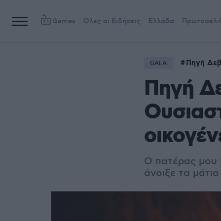
Games
Όλες οι Ειδήσεις
Ελλάδα
Πρωτοσέλι
Πηγή Δεβ
GALA
Πηγή Δε
Ουσιαστ
οικογέν
Ο πατέρας μου 
άνοιξε τα μάτι