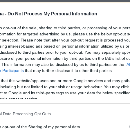
ma -
Do Not Process My Personal Information
πίσης:
«Τον τελευταίο καιρό πριν το διαζύγιο,
ές συγκρούσεις με τον πρώην μου. Γιατί
to opt-out of the sale, sharing to third parties, or processing of your per
εγώ ήμουν το ταμείο της οικογένειας, εγώ τα
formation for targeted advertising by us, please use the below opt-out s
α. Ο πατέρας μου βρήκε έναν έξυπνο τρόπο
r selection. Please note that after your opt-out request is processed y
eing interest-based ads based on personal information utilized by us or
υ γράμματος μου άνοιξε τα μάτια να δω
disclosed to third parties prior to your opt-out. You may separately opt-
 είχαν τα πράγματα».
losure of your personal information by third parties on the IAB’s list of
. This information may also be disclosed by us to third parties on the
IA
Participants
that may further disclose it to other third parties.
ερε πως το τέλος του γάμου της δεν την
ο πώς βλέπει τους άντρες, ούτε την έκανε πι
 that this website/app uses one or more Google services and may gath
including but not limited to your visit or usage behaviour. You may click 
ή.
 to Google and its third-party tags to use your data for below specifi
ogle consent section.
ότι είμαι πολύ των σχέσεων. Δεν μου
εφήμερες καταστάσεις. Κι είμαι πάντα πιστή,
l Data Processing Opt Outs
ιλικρίνεια κι αλήθεια από τον άλλον»,
είπε
o opt-out of the Sharing of my personal data.