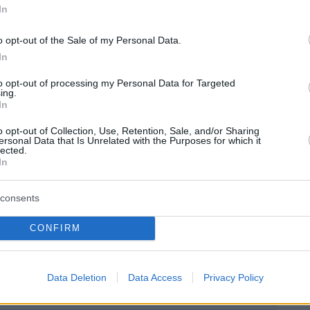
In
o opt-out of the Sale of my Personal Data.
α άρθρου: NDPPHOTO
In
to opt-out of processing my Personal Data for Targeted
ing.
ήμερα:
In
o opt-out of Collection, Use, Retention, Sale, and/or Sharing
φίες που έκαψαν την Παραγουανή
ersonal Data that Is Unrelated with the Purposes for which it
lected.
 - «Δεν με έδιωξαν» από το Ολυμπιακό χωριό
In
consents
 Αγώνες 2024: Χρυσό στο μήκος ο Μίλτος
CONFIRM
ε άλμα στα 8.48μ. - Έγραψε ιστορία με
νεχόμενη πρωτιά
Data Deletion
Data Access
Privacy Policy
Α - Ντόναλντ Τραμπ: Ανακοίνωσε πως θα