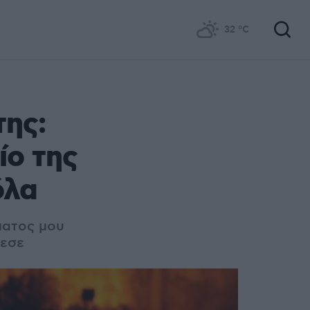
32
°C
της:
ίο της
όλα
ματος μου
θεσε