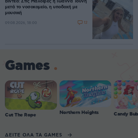
Βίντεο: Στις Μαλδίβες η Ιωάννα Τούνη
μετά το νοσοκομείο, η υποδοχή με
μουσική
12
09.08.2026, 18:00
Games
Northern Heights
Candy Bub
Cut The Rope
ΔΕΙΤΕ ΟΛΑ ΤΑ GAMES