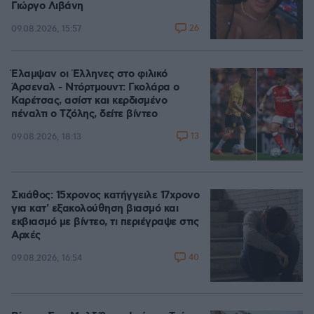
Γιώργο Λιβάνη
26
09.08.2026, 15:57
Έλαμψαν οι Έλληνες στο φιλικό
Άρσεναλ - Ντόρτμουντ: Γκολάρα ο
Καρέτσας, ασίστ και κερδισμένο
πέναλτι ο Τζόλης, δείτε βίντεο
13
09.08.2026, 18:13
Σκιάθος: 15χρονος κατήγγειλε 17χρονο
για κατ' εξακολούθηση βιασμό και
εκβιασμό με βίντεο, τι περιέγραψε στις
Αρχές
40
09.08.2026, 16:54