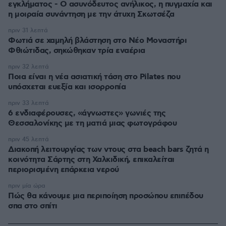
εγκλήματος - Ο ασυνόδευτος ανήλικος, η πυγμαχία και
η μοιραία συνάντηση με την άτυχη Σκωτσέζα
πριν 31 λεπτά
Φωτιά σε χαμηλή βλάστηση στο Νέο Μοναστήρι
Φθιώτιδας, σηκώθηκαν τρία εναέρια
πριν 32 λεπτά
Ποια είναι η νέα ασιατική τάση στο Pilates που
υπόσχεται ευεξία και ισορροπία
πριν 33 λεπτά
6 ενδιαφέρουσες, «άγνωστες» γωνιές της
Θεσσαλονίκης με τη ματιά μιας φωτογράφου
πριν 45 λεπτά
Διακοπή λειτουργίας των ντους στα beach bars ζητά η
κοινότητα Σάρτης στη Χαλκιδική, επικαλείται
περιορισμένη επάρκεια νερού
πριν μία ώρα
Πώς θα κάνουμε μια περιποίηση προσώπου επιπέδου
σπα στο σπίτι