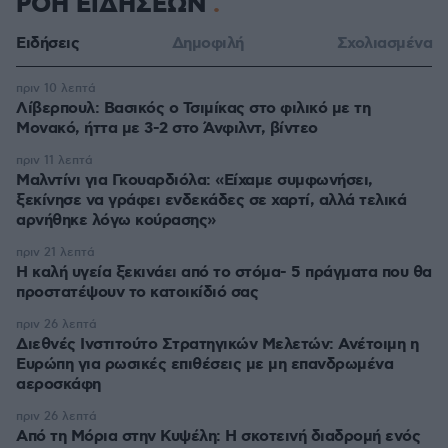
ΡΟΗ ΕΙΔΗΣΕΩΝ
Ειδήσεις
Δημοφιλή
Σχολιασμένα
πριν 10 λεπτά
Λίβερπουλ: Βασικός ο Τσιμίκας στο φιλικό με τη
Μονακό, ήττα με 3-2 στο Άνφιλντ, βίντεο
πριν 11 λεπτά
Μαλντίνι για Γκουαρδιόλα: «Είχαμε συμφωνήσει,
ξεκίνησε να γράφει ενδεκάδες σε χαρτί, αλλά τελικά
αρνήθηκε λόγω κούρασης»
πριν 21 λεπτά
Η καλή υγεία ξεκινάει από το στόμα- 5 πράγματα που θα
προστατέψουν το κατοικίδιό σας
πριν 26 λεπτά
Διεθνές Ινστιτούτο Στρατηγικών Μελετών: Ανέτοιμη η
Ευρώπη για ρωσικές επιθέσεις με μη επανδρωμένα
αεροσκάφη
πριν 26 λεπτά
Από τη Μόρια στην Κυψέλη: Η σκοτεινή διαδρομή ενός