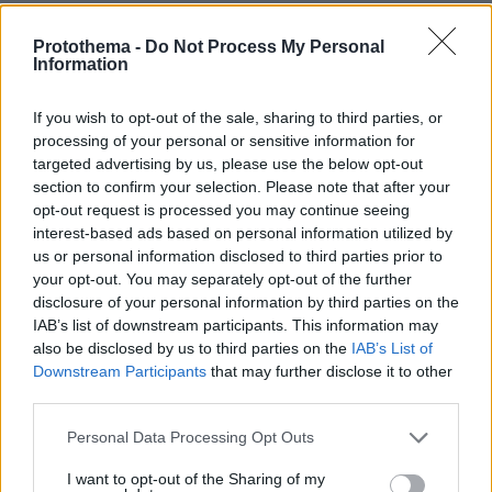
ΔΕΙΤΕ ΟΛΕΣ ΤΙΣ ΕΙΔΗΣΕΙΣ
Protothema -
Do Not Process My Personal
Information
ΤΑ ΠΙΟ ΔΗΜΟΦΙΛΗ
If you wish to opt-out of the sale, sharing to third parties, or
processing of your personal or sensitive information for
targeted advertising by us, please use the below opt-out
section to confirm your selection. Please note that after your
opt-out request is processed you may continue seeing
interest-based ads based on personal information utilized by
us or personal information disclosed to third parties prior to
your opt-out. You may separately opt-out of the further
disclosure of your personal information by third parties on the
IAB’s list of downstream participants. This information may
also be disclosed by us to third parties on the
IAB’s List of
Downstream Participants
that may further disclose it to other
third parties.
Please note that this website/app uses one or more Google
Personal Data Processing Opt Outs
services and may gather and store information including but
not limited to your visit or usage behaviour. You may click to
I want to opt-out of the Sharing of my