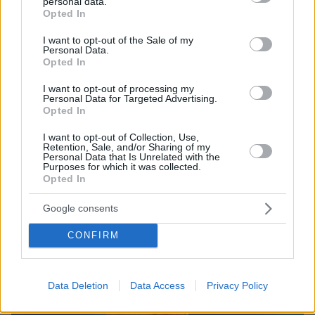
personal data.
grant or deny consent to Google and its third-party tags to
Opted In
use your data for below specified purposes in below Google
consent section.
I want to opt-out of the Sale of my
Personal Data.
Opted In
I want to opt-out of processing my
09.08.2026, 18:32
Personal Data for Targeted Advertising.
Γιαννακόπουλος για Ολυμπιακό: «Πριν 10 χρόνια
Opted In
φώναζαν οφσάιντ, δεν ήξεραν ότι η μπάλα του
μπάσκετ είναι πορτοκαλί» - Τι είπε για Αταμάν,
I want to opt-out of Collection, Use,
Retention, Sale, and/or Sharing of my
Ομπράντοβιτς και Αγγελόπουλους
Personal Data that Is Unrelated with the
Purposes for which it was collected.
Opted In
Google consents
CONFIRM
Data Deletion
Data Access
Privacy Policy