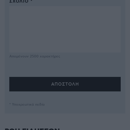
ΣΧΌΛΙΟ *
Απομένουν
2500
χαρακτήρες
* Υποχρεωτικά πεδία