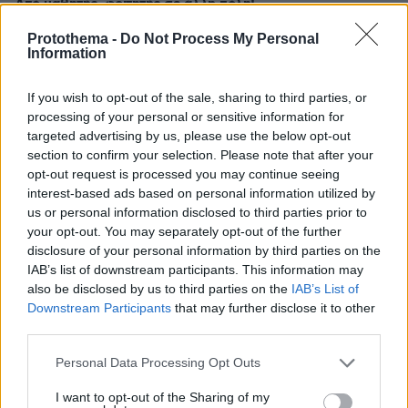
Από μαθητής, φοιτητής σε άλλη πόλη!
Protothema -
Do Not Process My Personal
26.07.2026, 09:54
Information
Επαγγελματική Εκπαίδευση & Εξειδίκευση: Το Mοντέλο που
σε Bάζει στην Aγορά Eργασίας
If you wish to opt-out of the sale, sharing to third parties, or
processing of your personal or sensitive information for
ΣΧΟΛΙΑ
(1)
targeted advertising by us, please use the below opt-out
section to confirm your selection. Please note that after your
ΠΡΟΣΘΗΚΗ ΣΧΟΛΙΟΥ
opt-out request is processed you may continue seeing
interest-based ads based on personal information utilized by
Θεσσαλονικια
us or personal information disclosed to third parties prior to
30.05.2024, 16:54
your opt-out. You may separately opt-out of the further
Υπέροχος ηθοποιός! Στο Green Book ήταν
disclosure of your personal information by third parties on the
αποκάλυψη! Ελπίζω να συμμετάσχει και στην
IAB’s list of downstream participants. This information may
καινούρια ταινία υπό τις προϋποθέσεις που έθεσε.
also be disclosed by us to third parties on the
IAB’s List of
Downstream Participants
that may further disclose it to other
ΑΠΑΝΤΗΣΗ
third parties.
Please note that this website/app uses one or more Google
ΠΡΟΣΘΗΚΗ ΣΧΟΛΙΟΥ
Personal Data Processing Opt Outs
services and may gather and store information including but
not limited to your visit or usage behaviour. You may click to
I want to opt-out of the Sharing of my