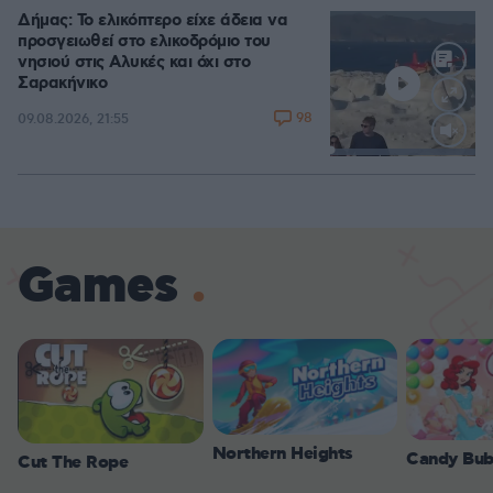
Δήμας: Το ελικόπτερο είχε άδεια να
προσγειωθεί στο ελικοδρόμιο του
νησιού στις Αλυκές και όχι στο
Σαρακήνικο
98
09.08.2026, 21:55
Loaded
:
100.00%
Games
Northern Heights
Candy Bub
Cut The Rope