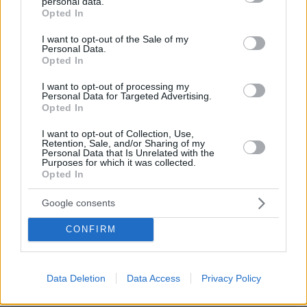
personal data.
ΌΝΟΜΑ *
grant or deny consent to Google and its third-party tags to
Opted In
use your data for below specified purposes in below Google
consent section.
I want to opt-out of the Sale of my
Personal Data.
Opted In
EMAIL
I want to opt-out of processing my
Personal Data for Targeted Advertising.
Opted In
I want to opt-out of Collection, Use,
Retention, Sale, and/or Sharing of my
Personal Data that Is Unrelated with the
ΣΧΌΛΙΟ *
Purposes for which it was collected.
Opted In
Google consents
CONFIRM
Data Deletion
Data Access
Privacy Policy
Απομένουν
2500
χαρακτήρες