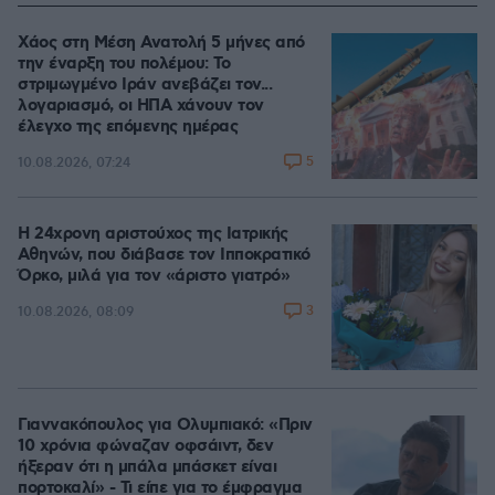
Χάος στη Μέση Ανατολή 5 μήνες από
την έναρξη του πολέμου: Το
στριμωγμένο Ιράν ανεβάζει τον...
λογαριασμό, οι ΗΠΑ χάνουν τον
έλεγχο της επόμενης ημέρας
5
10.08.2026, 07:24
Η 24χρονη αριστούχος της Ιατρικής
Αθηνών, που διάβασε τον Ιπποκρατικό
Όρκο, μιλά για τον «άριστο γιατρό»
3
10.08.2026, 08:09
Γιαννακόπουλος για Ολυμπιακό: «Πριν
10 χρόνια φώναζαν οφσάιντ, δεν
ήξεραν ότι η μπάλα μπάσκετ είναι
πορτοκαλί» - Τι είπε για το έμφραγμα