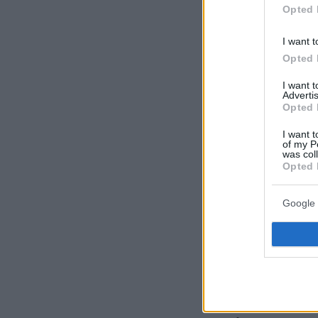
Opted 
I want t
Opted 
I want 
Advertis
Opted 
Πόσο απολα
I want t
Λαμπρόπου
of my P
was col
man can», έ
Opted 
τους παίκτε
μόνιτορ, δε
Google 
ξεκαρδιστικ
Κιούση για 
τελευταίος 
συνεργασίας
πρόταση για