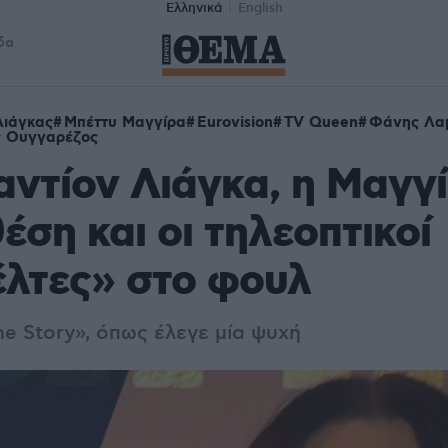
Ελληνικά
English
δα
Λιάγκας
Μπέττυ Μαγγίρα
Eurovision
TV Queen
Φάνης Λα
ς Ουγγαρέζος
αντίον Λιάγκα, η Μαγγ
έση και οι τηλεοπτικοί
λτες» στο φουλ
e Story», όπως έλεγε μία ψυχή