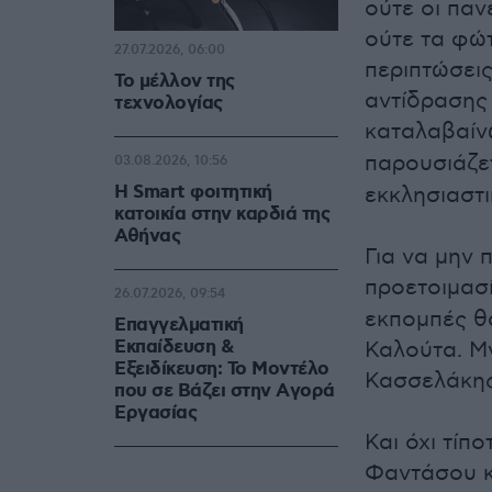
ούτε οι παν
ούτε τα φώτ
27.07.2026, 06:00
περιπτώσεις
Το μέλλον της
αντίδρασης 
τεχνολογίας
καταλαβαίνω
παρουσιάζε
03.08.2026, 10:56
Η Smart φοιτητική
εκκλησιαστι
κατοικία στην καρδιά της
Αθήνας
Για να μην 
προετοιμασ
26.07.2026, 09:54
εκπομπές θ
Επαγγελματική
Εκπαίδευση &
Καλούτα. Μ
Εξειδίκευση: Το Mοντέλο
Κασσελάκης 
που σε Bάζει στην Aγορά
Eργασίας
Και όχι τίπ
Φαντάσου κ