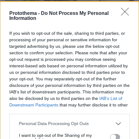
Protothema -
Do Not Process My Personal
Information
If you wish to opt-out of the sale, sharing to third parties, or
processing of your personal or sensitive information for
04.08.2026, 11:20
targeted advertising by us, please use the below opt-out
Πώς μια απλή ιδέα εξελίχθηκε σε κορυφαίο θεσμό
section to confirm your selection. Please note that after your
ρομποτικής στην Ελλάδα
opt-out request is processed you may continue seeing
interest-based ads based on personal information utilized by
us or personal information disclosed to third parties prior to
06.08.2026, 10:52
your opt-out. You may separately opt-out of the further
Από μαθητής, φοιτητής σε άλλη πόλη!
disclosure of your personal information by third parties on the
IAB’s list of downstream participants. This information may
26.07.2026, 09:54
also be disclosed by us to third parties on the
IAB’s List of
Επαγγελματική Εκπαίδευση & Εξειδίκευση: Το Mοντέλο που
Downstream Participants
that may further disclose it to other
σε Bάζει στην Aγορά Eργασίας
third parties.
Please note that this website/app uses one or more Google
Personal Data Processing Opt Outs
ΡΟΗ ΕΙΔΗΣΕΩΝ
services and may gather and store information including but
not limited to your visit or usage behaviour. You may click to
I want to opt-out of the Sharing of my