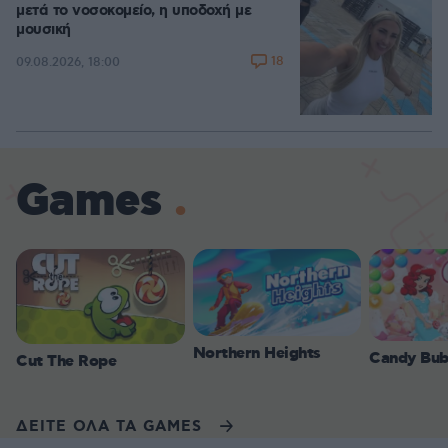
μετά το νοσοκομείο, η υποδοχή με
μουσική
18
09.08.2026, 18:00
Games
Northern Heights
Candy Bub
Cut The Rope
ΔΕΙΤΕ ΟΛΑ ΤΑ GAMES