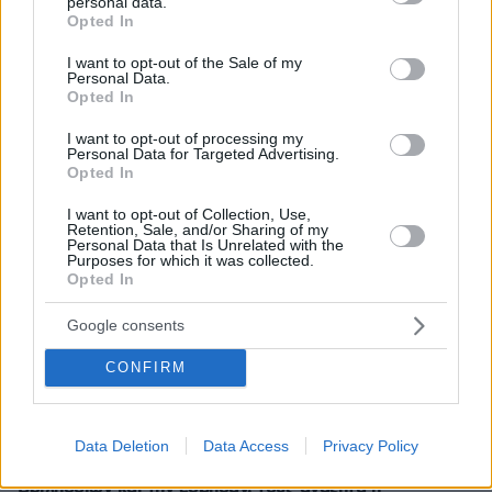
personal data.
grant or deny consent to Google and its third-party tags to
Ειδήσεις
Δημοφιλή
Σχολιασμένα
Opted In
use your data for below specified purposes in below Google
consent section.
I want to opt-out of the Sale of my
πριν 6 λεπτά
Personal Data.
Μελέτη Bank of America: Η Gen Z αποταμιεύει λιγότερο
Opted In
από κάθε άλλη γενιά, ωστόσο συνεχίζει να ξοδεύει
I want to opt-out of processing my
πριν 8 λεπτά
Personal Data for Targeted Advertising.
Δείτε πώς και τι μπορείτε να ταΐσετε έναν σκύλο που
Opted In
δεν έχει δόντια
I want to opt-out of Collection, Use,
πριν 10 λεπτά
Retention, Sale, and/or Sharing of my
Δημοσίευμα-«κόλαφος» της Daily Mail για κρυφές
Personal Data that Is Unrelated with the
Purposes for which it was collected.
χρεώσεις από μπαρ κι εστιατόρια στην Κέρκυρα: «Μας
Opted In
αντιμετωπίζουν σαν πορτοφόλια με πόδια» λένε
τουρίστες
Google consents
πριν 10 λεπτά
«Εάν γυρνούσα πίσω, δεν θα την έβρισκα ποτέ πια όπως
CONFIRM
την κρατώ μέσα μου»: Η Αλεξάνδρεια του ηθοποιού
Πέρη Μιχαηλίδη
πριν 11 λεπτά
Data Deletion
Data Access
Privacy Policy
Βίντεο: Ανήλικοι έβαλαν φωτιά στο δάσος Άνω
Βριλησσίων και την έσβησαν, τους αναζητά η