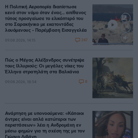
Η Πολιτική Αεροπορία διαπίστωσε
κενό στον νόμο όταν ένας... απίθανος
τύπος προσγείωσε το ελικόπτερό του
στο Σαρακήνικο με εκατοντάδες
λουόμενους - Παρέμβαση Εισαγγελέα
247
09.08.2026, 14:15
Loaded
:
100.00%
Πώς ο Μέγας Αλέξανδρος συνέτριψε
τους Ιλλυριούς: Οι μεγάλες νίκες του
Έλληνα στρατηλάτη στα Βαλκάνια
8
09.08.2026, 18:54
Ανάρτηση με υπονοούμενα: «Κάποιοι
άντρες είναι απλά κατώτεροι των
περιστάσεων» λέει η Ανδρομάχη εν
μέσω φημών για τη σχέση της με τον
Γιώργο Λιβάνη