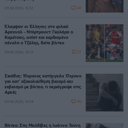
28
09.08.2026, 15:57
Έλαμψαν οι Έλληνες στο φιλικό
Άρσεναλ - Ντόρτμουντ: Γκολάρα ο
Καρέτσας, ασίστ και κερδισμένο
πέναλτι ο Τζόλης, δείτε βίντεο
21
09.08.2026, 18:13
Σκιάθος: 15χρονος κατήγγειλε 17χρονο
για κατ' εξακολούθηση βιασμό και
εκβιασμό με βίντεο, τι περιέγραψε στις
Αρχές
46
09.08.2026, 16:54
Βίντεο: Στις Μαλδίβες η Ιωάννα Τούνη