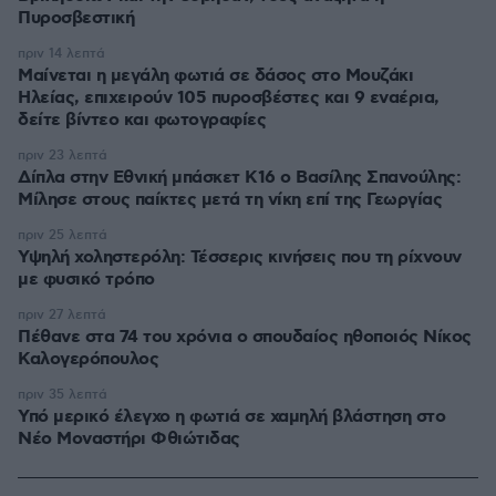
Πυροσβεστική
πριν 14 λεπτά
Μαίνεται η μεγάλη φωτιά σε δάσος στο Μουζάκι
Ηλείας, επιχειρούν 105 πυροσβέστες και 9 εναέρια,
δείτε βίντεο και φωτογραφίες
πριν 23 λεπτά
Δίπλα στην Εθνική μπάσκετ Κ16 ο Βασίλης Σπανούλης:
Μίλησε στους παίκτες μετά τη νίκη επί της Γεωργίας
πριν 25 λεπτά
Υψηλή χοληστερόλη: Τέσσερις κινήσεις που τη ρίχνουν
με φυσικό τρόπο
πριν 27 λεπτά
Πέθανε στα 74 του χρόνια ο σπουδαίος ηθοποιός Νίκος
Καλογερόπουλος
πριν 35 λεπτά
Υπό μερικό έλεγχο η φωτιά σε χαμηλή βλάστηση στο
Νέο Μοναστήρι Φθιώτιδας