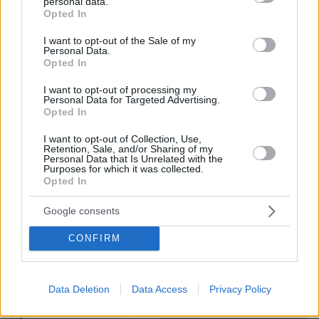
personal data.
grant or deny consent to Google and its third-party tags to
Opted In
use your data for below specified purposes in below Google
consent section.
I want to opt-out of the Sale of my
Personal Data.
Opted In
I want to opt-out of processing my
Personal Data for Targeted Advertising.
Opted In
I want to opt-out of Collection, Use,
Retention, Sale, and/or Sharing of my
Personal Data that Is Unrelated with the
Purposes for which it was collected.
Opted In
07.08.2026, 07:19
Google consents
«Δεν το πιστεύουμε», λένε οι Αμερικανοί που
υιοθέτησαν τον Αφγανό στη Λέσβο - Η αρχική
CONFIRM
εκδοχή για το φονικό στην Κυψέλη και η σιωπή
στην απολογία
Data Deletion
Data Access
Privacy Policy