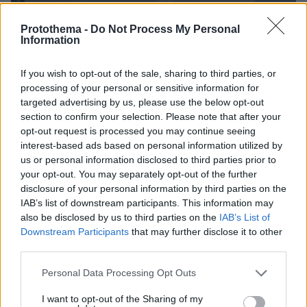
Protothema -
Do Not Process My Personal
Information
If you wish to opt-out of the sale, sharing to third parties, or
processing of your personal or sensitive information for
targeted advertising by us, please use the below opt-out
07.08.2026, 13:17
section to confirm your selection. Please note that after your
Ο οδηγός του φορτηγού περιγράφει πώς έγινε το
opt-out request is processed you may continue seeing
τροχαίο με τους νεκρούς μάνα και γιο στις Σέρρες,
interest-based ads based on personal information utilized by
η 43χρονη και ο 21χρονος πήγαιναν μαζί για
us or personal information disclosed to third parties prior to
δουλειά
your opt-out. You may separately opt-out of the further
disclosure of your personal information by third parties on the
IAB’s list of downstream participants. This information may
also be disclosed by us to third parties on the
IAB’s List of
Downstream Participants
that may further disclose it to other
third parties.
Please note that this website/app uses one or more Google
Personal Data Processing Opt Outs
services and may gather and store information including but
not limited to your visit or usage behaviour. You may click to
I want to opt-out of the Sharing of my