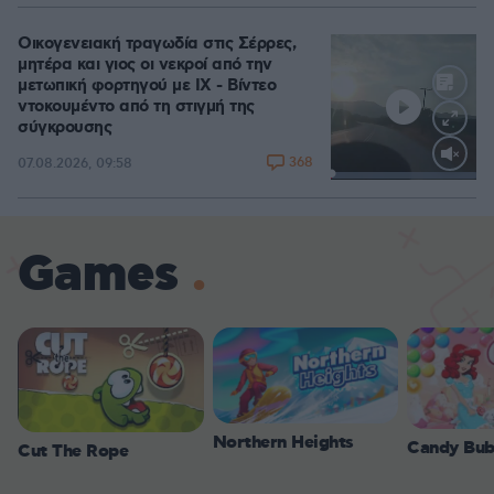
Οικογενειακή τραγωδία στις Σέρρες,
μητέρα και γιος οι νεκροί από την
μετωπική φορτηγού με ΙΧ - Βίντεο
ντοκουμέντο από τη στιγμή της
σύγκρουσης
368
07.08.2026, 09:58
Loaded
:
100.00%
Games
Northern Heights
Candy Bub
Cut The Rope