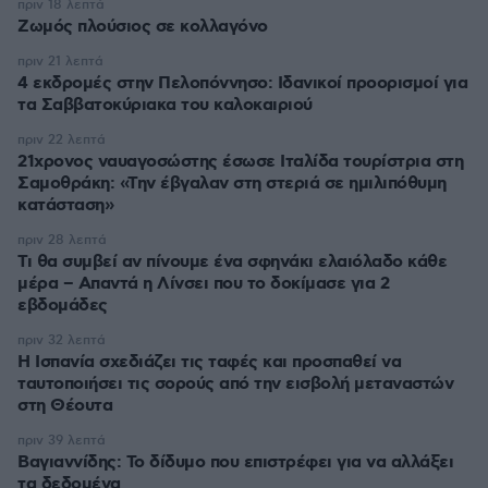
πριν 18 λεπτά
Ζωμός πλούσιος σε κολλαγόνο
πριν 21 λεπτά
4 εκδρομές στην Πελοπόννησο: Ιδανικοί προορισμοί για
τα Σαββατοκύριακα του καλοκαιριού
πριν 22 λεπτά
21χρονος ναυαγοσώστης έσωσε Ιταλίδα τουρίστρια στη
Σαμοθράκη: «Την έβγαλαν στη στεριά σε ημιλιπόθυμη
κατάσταση»
πριν 28 λεπτά
Τι θα συμβεί αν πίνουμε ένα σφηνάκι ελαιόλαδο κάθε
μέρα – Απαντά η Λίνσει που το δοκίμασε για 2
εβδομάδες
πριν 32 λεπτά
Η Ισπανία σχεδιάζει τις ταφές και προσπαθεί να
ταυτοποιήσει τις σορούς από την εισβολή μεταναστών
στη Θέουτα
πριν 39 λεπτά
Βαγιαννίδης: Το δίδυμο που επιστρέφει για να αλλάξει
τα δεδομένα